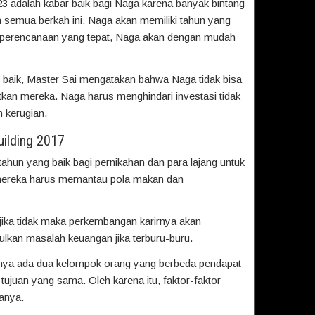
3 adalah kabar baik bagi Naga karena banyak bintang
 semua berkah ini, Naga akan memiliki tahun yang
an perencanaan yang tepat, Naga akan dengan mudah
 baik, Master Sai mengatakan bahwa Naga tidak bisa
an mereka. Naga harus menghindari investasi tidak
 kerugian.
uilding 2017
ahun yang baik bagi pernikahan dan para lajang untuk
mereka harus memantau pola makan dan
 jika tidak maka perkembangan karirnya akan
kan masalah keuangan jika terburu-buru.
nya ada dua kelompok orang yang berbeda pendapat
tujuan yang sama. Oleh karena itu, faktor-faktor
anya.