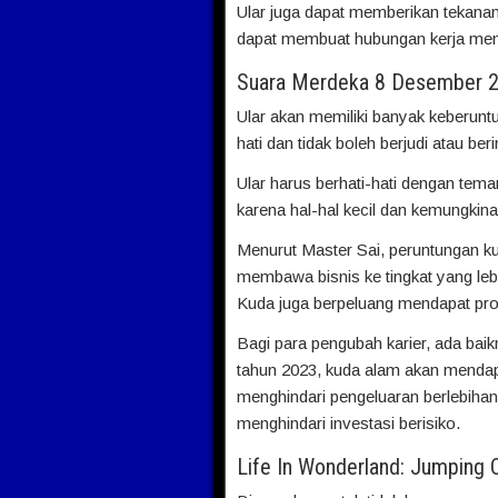
Ular juga dapat memberikan tekanan 
dapat membuat hubungan kerja menja
Suara Merdeka 8 Desember 
Ular akan memiliki banyak keberun
hati dan tidak boleh berjudi atau ber
Ular harus berhati-hati dengan tem
karena hal-hal kecil dan kemungkina
Menurut Master Sai, peruntungan k
membawa bisnis ke tingkat yang lebih
Kuda juga berpeluang mendapat prom
Bagi para pengubah karier, ada bai
tahun 2023, kuda alam akan menda
menghindari pengeluaran berlebiha
menghindari investasi berisiko.
Life In Wonderland: Jumping 