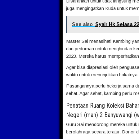
Disarankan untuk tidak langsung men
juga mengingatkan Kuda untuk mempe
See also
Syair Hk Selasa 22
Master Sai menasihati Kambing yang m
dan pedoman untuk menghindari keru
2023. Mereka harus memperhatika
Agar bisa diapresiasi oleh pengua
waktu untuk menunjukkan bakatnya.
Pasangannya perlu bekerja sama d
sehat. Agar sehat, kambing perlu m
Penataan Ruang Koleksi Bahan
Negeri (man) 2 Banyuwangi 
Guru Sai mendorong mereka untuk 
berolahraga secara teratur. Donor d