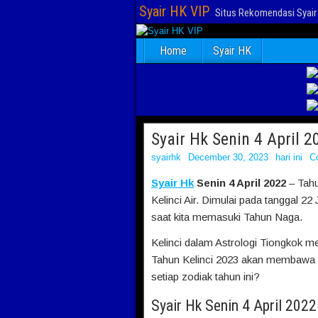
Syair HK VIP
Situs Rekomendasi Syair 
Home
Syair HK
Syair Hk Senin 4 April 2
syairhk
December 30, 2023
hari ini
C
Syair Hk
Senin 4 April 2022
– Tahu
Kelinci Air. Dimulai pada tanggal 22
saat kita memasuki Tahun Naga.
Kelinci dalam Astrologi Tiongkok 
Tahun Kelinci 2023 akan membawa
setiap zodiak tahun ini?
Syair Hk Senin 4 April 2022