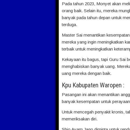
Pada tahun 2023, Monyet akan meli
orang baik. Selain itu, mereka mun
banyak pada tahun depan untuk memb
terduga.
Master Sai menantikan kesempatan u
mereka yang ingin meningkatkan ka
terbaik untuk meningkatkan keteram
Kekayaan itu bagus, tapi Guru Sai b
menghabiskan banyak uang. Mereka 
uang mereka dengan baik.
Kpu Kabupaten Waropen :
Pasangan ini akan menantikan angg
banyak kesempatan untuk perayaan 
Untuk mencegah penyakit kronis, ta
memeriksakan diri.
Shio Ayam Jago diminta untuk rendah