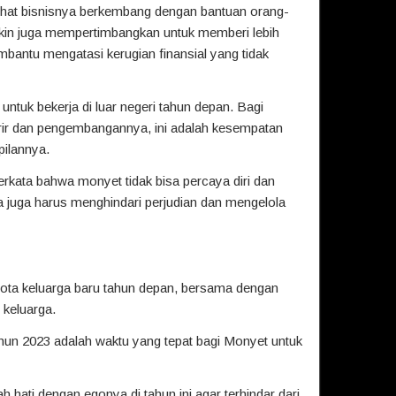
hat bisnisnya berkembang dengan bantuan orang-
gkin juga mempertimbangkan untuk memberi lebih
antu mengatasi kerugian finansial yang tidak
ntuk bekerja di luar negeri tahun depan. Bagi
rir dan pengembangannya, ini adalah kesempatan
pilannya.
erkata bahwa monyet tidak bisa percaya diri dan
juga harus menghindari perjudian dan mengelola
ota keluarga baru tahun depan, bersama dengan
keluarga.
hun 2023 adalah waktu yang tepat bagi Monyet untuk
 hati dengan egonya di tahun ini agar terhindar dari