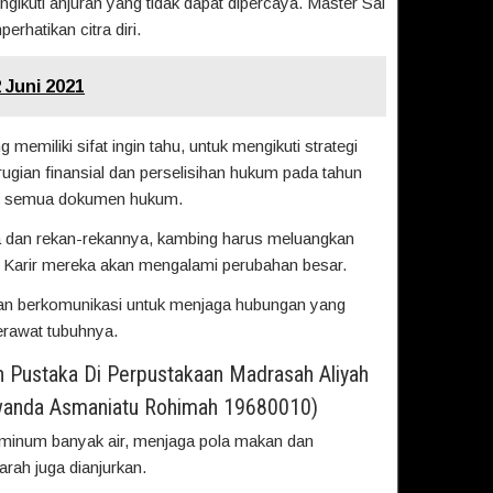
gikuti anjuran yang tidak dapat dipercaya. Master Sai
rhatikan citra diri.
 Juni 2021
emiliki sifat ingin tahu, untuk mengikuti strategi
gian finansial dan perselisihan hukum pada tahun
n semua dokumen hukum.
sa dan rekan-rekannya, kambing harus meluangkan
 Karir mereka akan mengalami perubahan besar.
an berkomunikasi untuk menjaga hubungan yang
erawat tubuhnya.
 Pustaka Di Perpustakaan Madrasah Aliyah
(wanda Asmaniatu Rohimah 19680010)
minum banyak air, menjaga pola makan dan
arah juga dianjurkan.