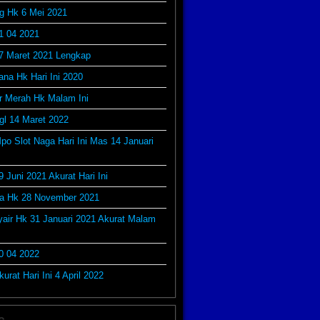
g Hk 6 Mei 2021
1 04 2021
7 Maret 2021 Lengkap
ana Hk Hari Ini 2020
r Merah Hk Malam Ini
gl 14 Maret 2022
po Slot Naga Hari Ini Mas 14 Januari
9 Juni 2021 Akurat Hari Ini
da Hk 28 November 2021
yair Hk 31 Januari 2021 Akurat Malam
0 04 2022
urat Hari Ini 4 April 2022