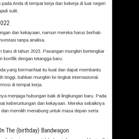
pada Anda di tempat kerja dan bekerja di luar negeri
di sulit.
2022
tungan dan kekayaan, namun mereka harus berhati-
investasi tanpa analisa.
an baru di tahun 2023. Pasangan mungkin bertengkar
n konflik dengan tetangga baru.
uda yang bermanfaat itu kuat dan dapat membantu
 tinggi, bahkan mungkin ke tingkat internasional.
osi di tempat kerja.
knya menjaga hubungan baik di lingkungan baru. Pada
pat keberuntungan dan kekayaan. Mereka sebaiknya
n dan memilih menabung untuk masa depan serta
On The (birthday) Bandwagon