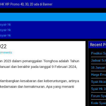
HK VIP. Promo 4D, 3D, 2D ada di Banner
Recent P
022
omments
Prediksi S
Jadwal Sct
n 2023 dalam penanggalan Tionghoa adalah Tahun
 Januari dan berakhir pada tanggal 9 Februari 2024,
16 Januari
Harga Ema
melambangkan kesabaran dan keberuntungan, artinya
Syair Akur
 kedamaian dan kemakmuran. Apa yang menanti
Syair Hk 1
Forum Syai
Kode Syai