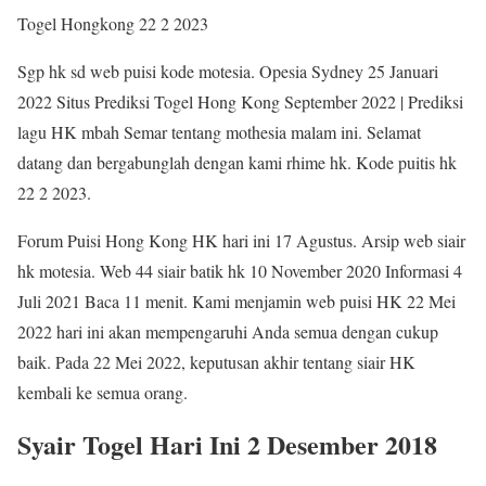
Togel Hongkong 22 2 2023
Sgp hk sd web puisi kode motesia. Opesia Sydney 25 Januari
2022 Situs Prediksi Togel Hong Kong September 2022 | Prediksi
lagu HK mbah Semar tentang mothesia malam ini. Selamat
datang dan bergabunglah dengan kami rhime hk. Kode puitis hk
22 2 2023.
Forum Puisi Hong Kong HK hari ini 17 Agustus. Arsip web siair
hk motesia. Web 44 siair batik hk 10 November 2020 Informasi 4
Juli 2021 Baca 11 menit. Kami menjamin web puisi HK 22 Mei
2022 hari ini akan mempengaruhi Anda semua dengan cukup
baik. Pada 22 Mei 2022, keputusan akhir tentang siair HK
kembali ke semua orang.
Syair Togel Hari Ini 2 Desember 2018