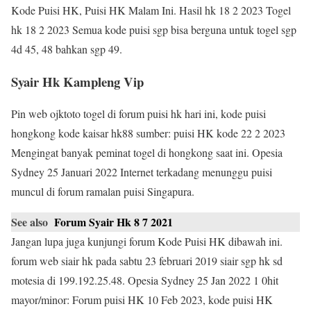
Kode Puisi HK, Puisi HK Malam Ini. Hasil hk 18 2 2023 Togel
hk 18 2 2023 Semua kode puisi sgp bisa berguna untuk togel sgp
4d 45, 48 bahkan sgp 49.
Syair Hk Kampleng Vip
Pin web ojktoto togel di forum puisi hk hari ini, kode puisi
hongkong kode kaisar hk88 sumber: puisi HK kode 22 2 2023
Mengingat banyak peminat togel di hongkong saat ini. Opesia
Sydney 25 Januari 2022 Internet terkadang menunggu puisi
muncul di forum ramalan puisi Singapura.
See also
Forum Syair Hk 8 7 2021
Jangan lupa juga kunjungi forum Kode Puisi HK dibawah ini.
forum web siair hk pada sabtu 23 februari 2019 siair sgp hk sd
motesia di 199.192.25.48. Opesia Sydney 25 Jan 2022 1 0hit
mayor/minor: Forum puisi HK 10 Feb 2023, kode puisi HK