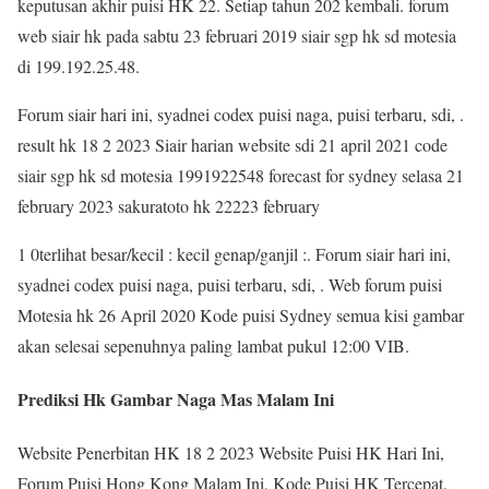
keputusan akhir puisi HK 22. Setiap tahun 202 kembali. forum
web siair hk pada sabtu 23 februari 2019 siair sgp hk sd motesia
di 199.192.25.48.
Forum siair hari ini, syadnei codex puisi naga, puisi terbaru, sdi, .
result hk 18 2 2023 Siair harian website sdi 21 april 2021 code
siair sgp hk sd motesia 1991922548 forecast for sydney selasa 21
february 2023 sakuratoto hk 22223 february
1 0terlihat besar/kecil : kecil genap/ganjil :. Forum siair hari ini,
syadnei codex puisi naga, puisi terbaru, sdi, . Web forum puisi
Motesia hk 26 April 2020 Kode puisi Sydney semua kisi gambar
akan selesai sepenuhnya paling lambat pukul 12:00 VIB.
Prediksi Hk Gambar Naga Mas Malam Ini
Website Penerbitan HK 18 2 2023 Website Puisi HK Hari Ini,
Forum Puisi Hong Kong Malam Ini, Kode Puisi HK Tercepat,