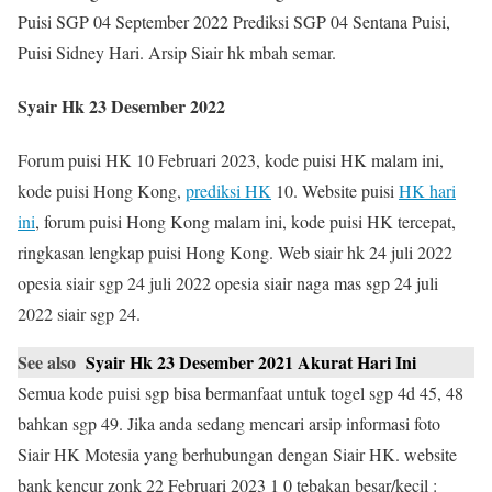
Puisi SGP 04 September 2022 Prediksi SGP 04 Sentana Puisi,
Puisi Sidney Hari. Arsip Siair hk mbah semar.
Syair Hk 23 Desember 2022
Forum puisi HK 10 Februari 2023, kode puisi HK malam ini,
kode puisi Hong Kong,
prediksi HK
10. Website puisi
HK hari
ini
, forum puisi Hong Kong malam ini, kode puisi HK tercepat,
ringkasan lengkap puisi Hong Kong. Web siair hk 24 juli 2022
opesia siair sgp 24 juli 2022 opesia siair naga mas sgp 24 juli
2022 siair sgp 24.
See also
Syair Hk 23 Desember 2021 Akurat Hari Ini
Semua kode puisi sgp bisa bermanfaat untuk togel sgp 4d 45, 48
bahkan sgp 49. Jika anda sedang mencari arsip informasi foto
Siair HK Motesia yang berhubungan dengan Siair HK. website
bank kencur zonk 22 Februari 2023 1 0 tebakan besar/kecil :