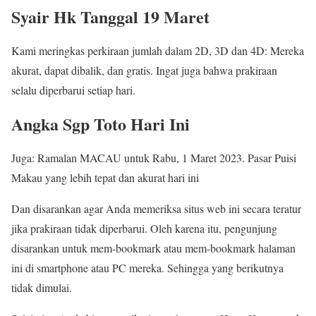
Syair Hk Tanggal 19 Maret
Kami meringkas perkiraan jumlah dalam 2D, 3D dan 4D: Mereka
akurat, dapat dibalik, dan gratis. Ingat juga bahwa prakiraan
selalu diperbarui setiap hari.
Angka Sgp Toto Hari Ini
Juga: Ramalan MACAU untuk Rabu, 1 Maret 2023. Pasar Puisi
Makau yang lebih tepat dan akurat hari ini
Dan disarankan agar Anda memeriksa situs web ini secara teratur
jika prakiraan tidak diperbarui. Oleh karena itu, pengunjung
disarankan untuk mem-bookmark atau mem-bookmark halaman
ini di smartphone atau PC mereka. Sehingga yang berikutnya
tidak dimulai.