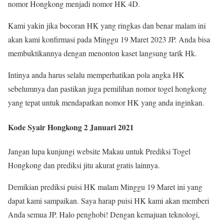
nomor Hongkong menjadi nomor HK 4D.
Kami yakin jika bocoran HK yang ringkas dan benar malam ini
akan kami konfirmasi pada Minggu 19 Maret 2023 JP. Anda bisa
membuktikannya dengan menonton kaset langsung tarik Hk.
Intinya anda harus selalu memperhatikan pola angka HK
sebelumnya dan pastikan juga pemilihan nomor togel hongkong
yang tepat untuk mendapatkan nomor HK yang anda inginkan.
Kode Syair Hongkong 2 Januari 2021
Jangan lupa kunjungi website Makau untuk Prediksi Togel
Hongkong dan prediksi jitu akurat gratis lainnya.
Demikian prediksi puisi HK malam Minggu 19 Maret ini yang
dapat kami sampaikan. Saya harap puisi HK kami akan memberi
Anda semua JP. Halo penghobi! Dengan kemajuan teknologi,