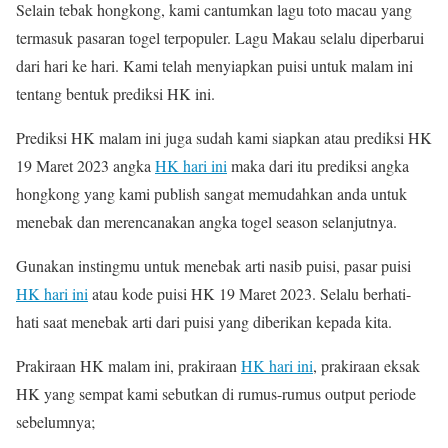
Selain tebak hongkong, kami cantumkan lagu toto macau yang
termasuk pasaran togel terpopuler. Lagu Makau selalu diperbarui
dari hari ke hari. Kami telah menyiapkan puisi untuk malam ini
tentang bentuk prediksi HK ini.
Prediksi HK malam ini juga sudah kami siapkan atau prediksi HK
19 Maret 2023 angka
HK hari ini
maka dari itu prediksi angka
hongkong yang kami publish sangat memudahkan anda untuk
menebak dan merencanakan angka togel season selanjutnya.
Gunakan instingmu untuk menebak arti nasib puisi, pasar puisi
HK hari ini
atau kode puisi HK 19 Maret 2023. Selalu berhati-
hati saat menebak arti dari puisi yang diberikan kepada kita.
Prakiraan HK malam ini, prakiraan
HK hari ini
, prakiraan eksak
HK yang sempat kami sebutkan di rumus-rumus output periode
sebelumnya;