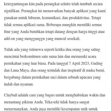
ketergantungan kita pada perangkat seluler telah tumbuh secara
signifikan. Perangkat ini menawarkan banyak aplikasi yang kami
gunakan untuk hiburan, komunikasi, dan produktivitas. Tetapi
tidak semua aplikasi sama. Beberapa mungkin memiliki semua
fitur yang Anda butuhkan tetapi datang dengan harga tinggi atau
add-on yang mengganggu yang muncul sesekali.
Tidak ada yang istimewa seperti ketika dua orang yang saling
mencintai berkomitmen satu sama lain dan memasuki acara
pernikahan yang luar biasa. Pada tanggal 7 April 2023, Gading
dan Luna Maya, dua orang terindah dan inspiratif di muka bumi,
bergabung dalam pernikahan suci dalam sebuah upacara yang
indah dan nyaman.
Clayball adalah cara yang bagus untuk menghabiskan waktu dan
menantang pikiran Anda. Teka-teki tidak hanya sangat
menyenangkan, Anda juga memiliki kesempatan unik untuk