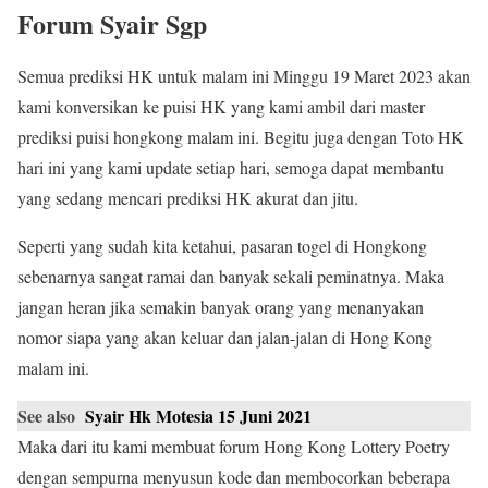
Forum Syair Sgp
Semua prediksi HK untuk malam ini Minggu 19 Maret 2023 akan
kami konversikan ke puisi HK yang kami ambil dari master
prediksi puisi hongkong malam ini. Begitu juga dengan Toto HK
hari ini yang kami update setiap hari, semoga dapat membantu
yang sedang mencari prediksi HK akurat dan jitu.
Seperti yang sudah kita ketahui, pasaran togel di Hongkong
sebenarnya sangat ramai dan banyak sekali peminatnya. Maka
jangan heran jika semakin banyak orang yang menanyakan
nomor siapa yang akan keluar dan jalan-jalan di Hong Kong
malam ini.
See also
Syair Hk Motesia 15 Juni 2021
Maka dari itu kami membuat forum Hong Kong Lottery Poetry
dengan sempurna menyusun kode dan membocorkan beberapa