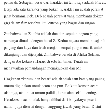
pemarah. Sebagian besar dari karakter ini tentu saja adalah Pisces,
tetapi ada satu karakter yang bukan. Karakter ini adalah perawat
jahat bernama Deb. Deb adalah perawat yang membantu dokter
gigi dalam film tersebut. Itu lelucon yang bagus dan ringan
Zimbabwe dan Zambia adalah dua dari sepuluh negara yang
namanya dimulai dengan huruf Z. Kedua negara memiliki sejarah
panjang dan kaya dan telah menjadi tempat yang menarik untuk
dikunjungi dan dijelajahi. Zimbabwe berada di Afrika Selatan,
dengan ibu kotanya Harare di sebelah timur. Tanah ini
menawarkan pemandangan menakjubkan dari Mt
Ungkapan “kerumunan besar” adalah salah satu kata yang paling
umum digunakan untuk acara apa pun. Baik itu konser, acara
olahraga, atau rapat umum politik, keramaian selalu penting.
Kesuksesan acara tidak hanya dilihat dari banyaknya peserta,
namun juga disertai dengan tanggung jawab yang besar. Disini