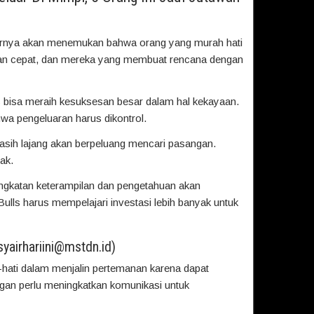
iernya akan menemukan bahwa orang yang murah hati
n cepat, dan mereka yang membuat rencana dengan
s bisa meraih kesuksesan besar dalam hal kekayaan.
a pengeluaran harus dikontrol.
asih lajang akan berpeluang mencari pasangan.
ak.
ngkatan keterampilan dan pengetahuan akan
lls harus mempelajari investasi lebih banyak untuk
syairhariini@mstdn.id)
ti-hati dalam menjalin pertemanan karena dapat
n perlu meningkatkan komunikasi untuk