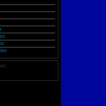
3
2023
023
2022
ies