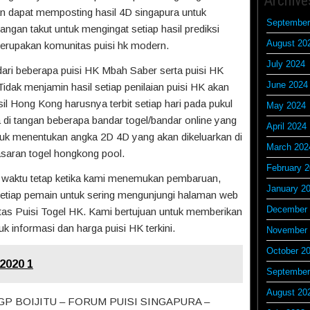
Archive
n dapat memposting hasil 4D singapura untuk
September
angan takut untuk mengingat setiap hasil prediksi
August 20
merupakan komunitas puisi hk modern.
July 2024
dari beberapa puisi HK Mbah Saber serta puisi HK
June 2024
idak menjamin hasil setiap penilaian puisi HK akan
l Hong Kong harusnya terbit setiap hari pada pukul
May 2024
di tangan beberapa bandar togel/bandar online yang
April 2024
 menentukan angka 2D 4D yang akan dikeluarkan di
March 202
asaran togel hongkong pool.
February 
ki waktu tetap ketika kami menemukan pembaruan,
January 2
setiap pemain untuk sering mengunjungi halaman web
December 
tas Puisi Togel HK. Kami bertujuan untuk memberikan
k informasi dan harga puisi HK terkini.
November 
October 2
 2020 1
September
August 20
SGP BOIJITU – FORUM PUISI SINGAPURA –