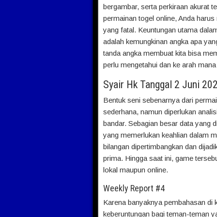
bergambar, serta perkiraan akurat 
permainan togel online, Anda harus
yang fatal. Keuntungan utama dal
adalah kemungkinan angka apa yang 
tanda angka membuat kita bisa memp
perlu mengetahui dan ke arah mana
Syair Hk Tanggal 2 Juni 20
Bentuk seni sebenarnya dari permai
sederhana, namun diperlukan analisi
bandar. Sebagian besar data yang d
yang memerlukan keahlian dalam me
bilangan dipertimbangkan dan dijadi
prima. Hingga saat ini, game terseb
lokal maupun online.
Weekly Report #4
Karena banyaknya pembahasan di k
keberuntungan bagi teman-teman y