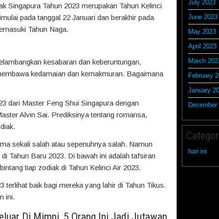
July 2023
Singapura Tahun 2023 merupakan Tahun Kelinci
mulai pada tanggal 22 Januari dan berakhir pada
June 2023
 memasuki Tahun Naga.
May 2023
April 2023
March 202
 melambangkan kesabaran dan keberuntungan,
n membawa kedamaian dan kemakmuran. Bagaimana
February 
January 2
023 dari Master Feng Shui Singapura dengan
December 
aster Alvin Sai. Prediksinya tentang romansa,
diak.
Categor
sama sekali salah atau sepenuhnya salah. Namun
hari ini
di di Tahun Baru 2023. Di bawah ini adalah tafsiran
intang tiap zodiak di Tahun Kelinci Air 2023.
 terlihat baik bagi mereka yang lahir di Tahun Tikus.
 ini.
luar Di Mimpi, 5 Orang Ini Jadi Jutawan