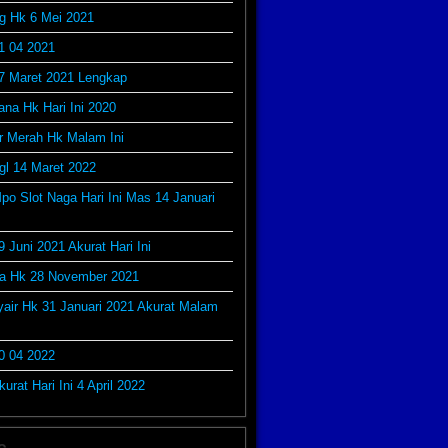
g Hk 6 Mei 2021
1 04 2021
7 Maret 2021 Lengkap
ana Hk Hari Ini 2020
r Merah Hk Malam Ini
gl 14 Maret 2022
po Slot Naga Hari Ini Mas 14 Januari
9 Juni 2021 Akurat Hari Ini
da Hk 28 November 2021
yair Hk 31 Januari 2021 Akurat Malam
0 04 2022
urat Hari Ini 4 April 2022