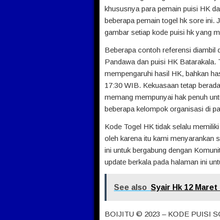
khususnya para pemain puisi HK da
beberapa pemain togel hk sore ini. J
gambar setiap kode puisi hk yang 
Beberapa contoh referensi diambil 
Pandawa dan puisi HK Batarakala. T
mempengaruhi hasil HK, bahkan hasi
17:30 WIB. Kekuasaan tetap berada 
memang mempunyai hak penuh untuk
beberapa kelompok organisasi di p
Kode Togel HK tidak selalu memili
oleh karena itu kami menyarankan 
ini untuk bergabung dengan Komuni
update berkala pada halaman ini untu
See also
Syair Hk 12 Maret
BOIJITU © 2023 – KODE PUISI 