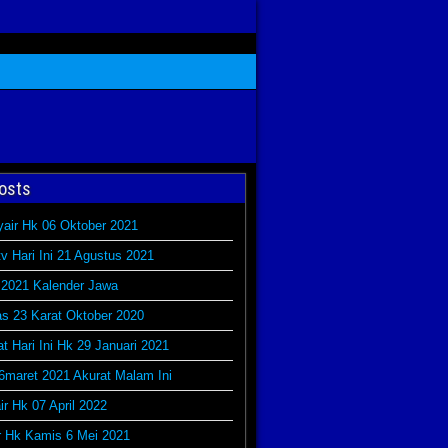
osts
yair Hk 06 Oktober 2021
v Hari Ini 21 Agustus 2021
 2021 Kalender Jawa
s 23 Karat Oktober 2020
at Hari Ini Hk 29 Januari 2021
6maret 2021 Akurat Malam Ini
r Hk 07 April 2022
r Hk Kamis 6 Mei 2021