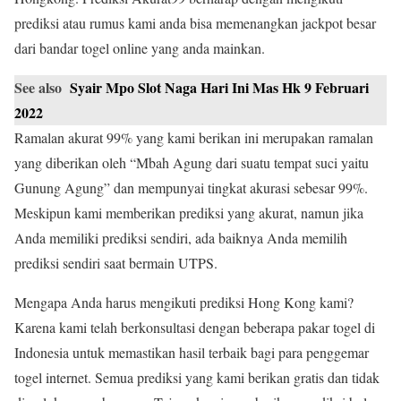
prediksi atau rumus kami anda bisa memenangkan jackpot besar
dari bandar togel online yang anda mainkan.
See also
Syair Mpo Slot Naga Hari Ini Mas Hk 9 Februari
2022
Ramalan akurat 99% yang kami berikan ini merupakan ramalan
yang diberikan oleh “Mbah Agung dari suatu tempat suci yaitu
Gunung Agung” dan mempunyai tingkat akurasi sebesar 99%.
Meskipun kami memberikan prediksi yang akurat, namun jika
Anda memiliki prediksi sendiri, ada baiknya Anda memilih
prediksi sendiri saat bermain UTPS.
Mengapa Anda harus mengikuti prediksi Hong Kong kami?
Karena kami telah berkonsultasi dengan beberapa pakar togel di
Indonesia untuk memastikan hasil terbaik bagi para penggemar
togel internet. Semua prediksi yang kami berikan gratis dan tidak