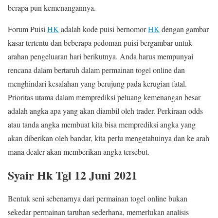
berapa pun kemenangannya.
Forum Puisi
HK
adalah kode puisi bernomor
HK
dengan gambar
kasar tertentu dan beberapa pedoman puisi bergambar untuk
arahan pengeluaran hari berikutnya. Anda harus mempunyai
rencana dalam bertaruh dalam permainan togel online dan
menghindari kesalahan yang berujung pada kerugian fatal.
Prioritas utama dalam memprediksi peluang kemenangan besar
adalah angka apa yang akan diambil oleh trader. Perkiraan odds
atau tanda angka membuat kita bisa memprediksi angka yang
akan diberikan oleh bandar, kita perlu mengetahuinya dan ke arah
mana dealer akan memberikan angka tersebut.
Syair Hk Tgl 12 Juni 2021
Bentuk seni sebenarnya dari permainan togel online bukan
sekedar permainan taruhan sederhana, memerlukan analisis