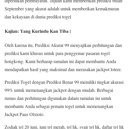
diperlukan pembayaran. Tujuan kami memberikan prediksi bulan
September yang akurat adalah untuk memberikan kemakmuran
dan kekayaan di dunia prediksi togel
Kajian: Yang Kurindu Kan Tiba |
Oleh karena itu, Prediksi Akurat 99 menyajikan perhitungan dan
prediksi kami khusus untuk para penggemar pasaran togel
hongkong. Kami berharap ramalan ini dapat membantu Anda
mendapatkan hasil yang maksimal dan merasakan jackpot lotere.
Prediksi Togel dengan Prediksi Benar 99 memiliki tingkat akurasi
99% untuk memenangkan jackpot dengan mudah. Berbagai
rumus dan perhitungan digunakan dalam ramalan ini untuk
membantu Anda sebagai pemain togel untuk memenangkan
Jackpot Paus Olxtoto.
Zodiak tgl 20 juni, juni tgl merah, tgl hk, syair tgl hk, daftar tgl hk