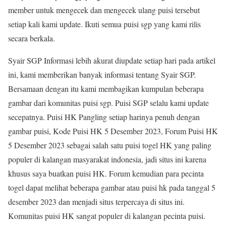
member untuk mengecek dan mengecek ulang puisi tersebut
setiap kali kami update. Ikuti semua puisi sgp yang kami rilis
secara berkala.
Syair SGP Informasi lebih akurat diupdate setiap hari pada artikel
ini, kami memberikan banyak informasi tentang Syair SGP.
Bersamaan dengan itu kami membagikan kumpulan beberapa
gambar dari komunitas puisi sgp. Puisi SGP selalu kami update
secepatnya. Puisi HK Pangling setiap harinya penuh dengan
gambar puisi, Kode Puisi HK 5 Desember 2023, Forum Puisi HK
5 Desember 2023 sebagai salah satu puisi togel HK yang paling
populer di kalangan masyarakat indonesia, jadi situs ini karena
khusus saya buatkan puisi HK. Forum kemudian para pecinta
togel dapat melihat beberapa gambar atau puisi hk pada tanggal 5
desember 2023 dan menjadi situs terpercaya di situs ini.
Komunitas puisi HK sangat populer di kalangan pecinta puisi.