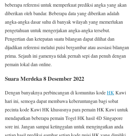
beberapa referensi untuk memperkuat prediksi angka yang akan
diberikan oleh bandar. Beberapa data yang diberikan adalah
angka-angka dasar suhu di banyak wilayah yang memerlukan
pengetahuan untuk mengerjakan angka-angka tersebut.
Pengertian dan ketepatan suatu bilangan dapat dilihat dan
dijadikan referensi melalui puisi bergambar atau asosiasi bilangan
prima. Sejauh ini gamenya tidak pernah sepi dan penuh dengan
pemain lokal dan online.
Suara Merdeka 8 Desember 2022
Dengan banyaknya perbincangan di komunitas kode
HK
Kawi
hari ini, semoga dapat membawa keberuntungan bagi sobat
pecinta kode Kawi HK khususnya para pemain HK Kawi untuk
mendapatkan beberapa pemain Togel HK hasil 4D Singapore
sore ini. Jangan sampai ketinggalan untuk mengingatkan anda
setiap hasil prediksi gambar setiap kode puisi HK yang dimiliki