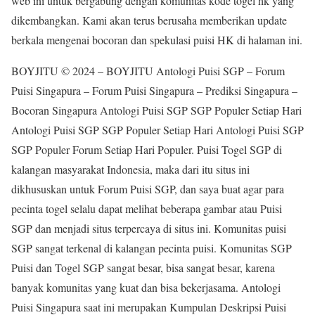
web ini untuk bergabung dengan komunitas kode togel hk yang
dikembangkan. Kami akan terus berusaha memberikan update
berkala mengenai bocoran dan spekulasi puisi HK di halaman ini.
BOYJITU © 2024 – BOYJITU Antologi Puisi SGP – Forum
Puisi Singapura – Forum Puisi Singapura – Prediksi Singapura –
Bocoran Singapura Antologi Puisi SGP SGP Populer Setiap Hari
Antologi Puisi SGP SGP Populer Setiap Hari Antologi Puisi SGP
SGP Populer Forum Setiap Hari Populer. Puisi Togel SGP di
kalangan masyarakat Indonesia, maka dari itu situs ini
dikhususkan untuk Forum Puisi SGP, dan saya buat agar para
pecinta togel selalu dapat melihat beberapa gambar atau Puisi
SGP dan menjadi situs terpercaya di situs ini. Komunitas puisi
SGP sangat terkenal di kalangan pecinta puisi. Komunitas SGP
Puisi dan Togel SGP sangat besar, bisa sangat besar, karena
banyak komunitas yang kuat dan bisa bekerjasama. Antologi
Puisi Singapura saat ini merupakan Kumpulan Deskripsi Puisi