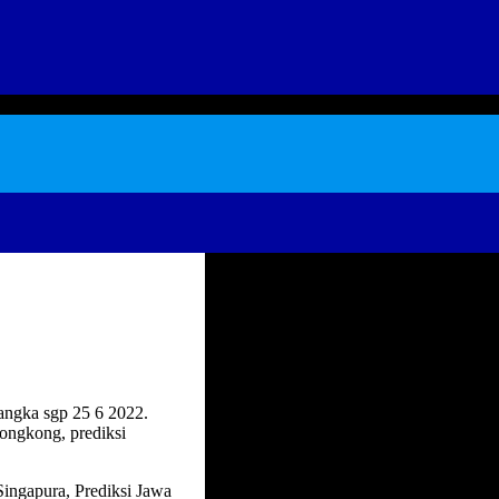
 angka sgp 25 6 2022.
hongkong, prediksi
Singapura, Prediksi Jawa