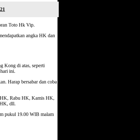
021
coran Toto Hk Vip.
k mendapatkan angka HK dan
 Kong di atas, seperti
ari ini.
ukan. Harap bersabar dan coba
asa HK, Rabu HK, Kamis HK,
HK, dll.
elum pukul 19.00 WIB malam