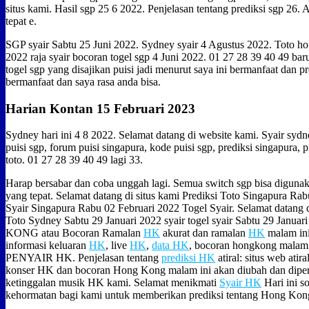
situs kami. Hasil sgp 25 6 2022. Penjelasan tentang prediksi sgp 26. 
tepat e.
SGP syair Sabtu 25 Juni 2022. Sydney syair 4 Agustus 2022. Toto ho
2022 raja syair bocoran togel sgp 4 Juni 2022. 01 27 28 39 40 49 bar
togel sgp yang disajikan puisi jadi menurut saya ini bermanfaat dan p
bermanfaat dan saya rasa anda bisa.
Harian Kontan 15 Februari 2023
Sydney hari ini 4 8 ​​2022. Selamat datang di website kami. Syair sy
puisi sgp, forum puisi singapura, kode puisi sgp, prediksi singapura, p
toto. 01 27 28 39 40 49 lagi 33.
Harap bersabar dan coba unggah lagi. Semua switch sgp bisa digunak
yang tepat. Selamat datang di situs kami Prediksi Toto Singapura Ra
Syair Singapura Rabu 02 Februari 2022 Togel Syair. Selamat datang
Toto Sydney Sabtu 29 Januari 2022 syair togel syair Sabtu 29 Jan
KONG atau Bocoran Ramalan
HK
akurat dan ramalan
HK
malam ini
informasi keluaran
HK
, live
HK
,
data HK
, bocoran hongkong malam
PENYAIR HK. Penjelasan tentang
prediksi HK
atiral: situs web atir
konser HK dan bocoran Hong Kong malam ini akan diubah dan diperb
ketinggalan musik HK kami. Selamat menikmati
Syair HK
Hari ini s
kehormatan bagi kami untuk memberikan prediksi tentang Hong Kong 