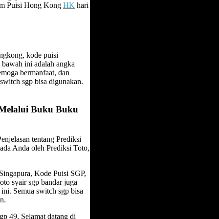
rum Puisi Hong Kong
HK
hari
ongkong, kode puisi
i bawah ini adalah angka
semoga bermanfaat, dan
switch sgp bisa digunakan.
 Melalui Buku Buku
enjelasan tentang Prediksi
ada Anda oleh Prediksi Toto,
Singapura, Kode Puisi SGP,
oto syair sgp bandar juga
ini. Semua switch sgp bisa
n.
gp 49. Selamat datang di