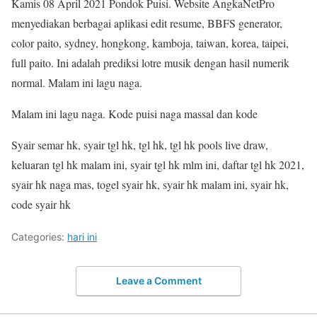
Kamis 08 April 2021 Pondok Puisi. Website AngkaNetPro
menyediakan berbagai aplikasi edit resume, BBFS generator,
color paito, sydney, hongkong, kamboja, taiwan, korea, taipei,
full paito. Ini adalah prediksi lotre musik dengan hasil numerik
normal. Malam ini lagu naga.
Malam ini lagu naga. Kode puisi naga massal dan kode
Syair semar hk, syair tgl hk, tgl hk, tgl hk pools live draw,
keluaran tgl hk malam ini, syair tgl hk mlm ini, daftar tgl hk 2021,
syair hk naga mas, togel syair hk, syair hk malam ini, syair hk,
code syair hk
Categories:
hari ini
Leave a Comment