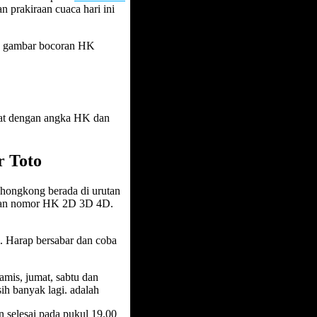
prakiraan cuaca hari ini
an gambar bocoran HK
urat dengan angka HK dan
r Toto
r hongkong berada di urutan
lkan nomor HK 2D 3D 4D.
l. Harap bersabar dan coba
amis, jumat, sabtu dan
h banyak lagi. adalah
 selesai pada pukul 19.00