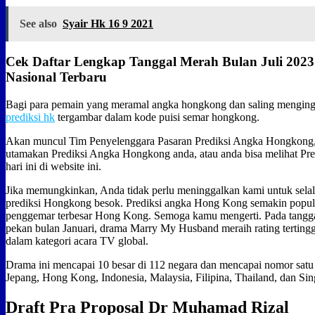
See also
Syair Hk 16 9 2021
Cek Daftar Lengkap Tanggal Merah Bulan Juli 2023
Nasional Terbaru
Bagi para pemain yang meramal angka hongkong dan saling menginga
prediksi hk
tergambar dalam kode puisi semar hongkong.
Akan muncul Tim Penyelenggara Pasaran Prediksi Angka Hongkong, m
utamakan Prediksi Angka Hongkong anda, atau anda bisa melihat Pre
hari ini di website ini.
Jika memungkinkan, Anda tidak perlu meninggalkan kami untuk sel
prediksi Hongkong besok. Prediksi angka Hong Kong semakin popul
penggemar terbesar Hong Kong. Semoga kamu mengerti. Pada tangg
pekan bulan Januari, drama Marry My Husband meraih rating tertingg
dalam kategori acara TV global.
Drama ini mencapai 10 besar di 112 negara dan mencapai nomor satu 
Jepang, Hong Kong, Indonesia, Malaysia, Filipina, Thailand, dan Sin
Draft Pra Proposal Dr Muhamad Rizal