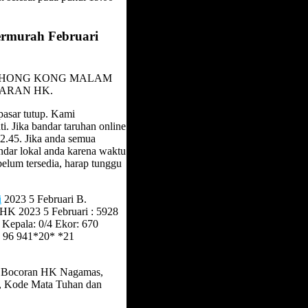
ermurah Februari
EDIKSI HONG KONG MALAM
UARAN HK.
pasar tutup. Kami
. Jika bandar taruhan online
2.45. Jika anda semua
ndar lokal anda karena waktu
elum tersedia, harap tunggu
i
2023 5 Februari B.
HK 2023 5 Februari : 5928
 Kepala: 0/4 Ekor: 670
 96 941*20* *21
 Bocoran HK Nagamas,
 Kode Mata Tuhan dan