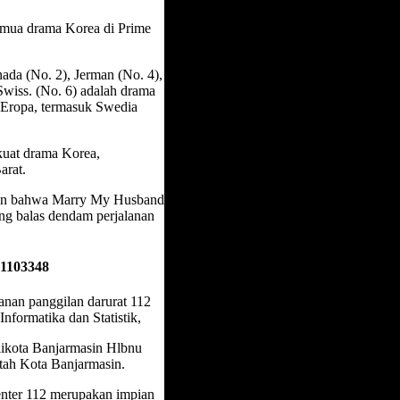
emua drama Korea di Prime
nada (No. 2), Jerman (No. 4),
Swiss. (No. 6) adalah drama
 Eropa, termasuk Swedia
kuat drama Korea,
arat.
kan bahwa Marry My Husband
ng balas dendam perjalanan
21103348
an panggilan darurat 112
formatika dan Statistik,
likota Banjarmasin Hlbnu
tah Kota Banjarmasin.
nter 112 merupakan impian