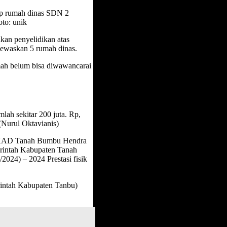
p rumah dinas SDN 2
to: unik
an penyelidikan atas
newaskan 5 rumah dinas.
mah belum bisa diwawancarai
lah sekitar 200 juta. Rp,
(Nurul Oktavianis)
 BPKAD Tanah Bumbu Hendra
erintah Kabupaten Tanah
2024) – 2024 Prestasi fisik
ntah Kabupaten Tanbu)