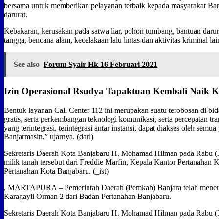
bersama untuk memberikan pelayanan terbaik kepada masyarakat Banj
darurat.
Kebakaran, kerusakan pada satwa liar, pohon tumbang, bantuan daru
tangga, bencana alam, kecelakaan lalu lintas dan aktivitas kriminal la
See also
Forum Syair Hk 16 Februari 2021
Izin Operasional Rsudya Tapaktuan Kembali Naik K
Bentuk layanan Call Center 112 ini merupakan suatu terobosan di bi
gratis, serta perkembangan teknologi komunikasi, serta percepatan tr
yang terintegrasi, terintegrasi antar instansi, dapat diakses oleh sem
Banjarmasin,” ujarnya. (dari)
Sekretaris Daerah Kota Banjabaru H. Mohamad Hilman pada Rabu (
milik tanah tersebut dari Freddie Marfin, Kepala Kantor Pertanahan 
Pertanahan Kota Banjabaru. (_ist)
, MARTAPURA – Pemerintah Daerah (Pemkab) Banjara telah menerim
Karagayli Orman 2 dari Badan Pertanahan Banjabaru.
Sekretaris Daerah Kota Banjabaru H. Mohamad Hilman pada Rabu (