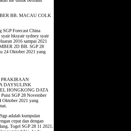
ikan ide untuk bermain
D NUMBER BB. MACAU COLK
g SGP Forecast China
 syair hksyair sydney syair
keluaran 2016 sampai 2021
P NUMBER 2D BB. SGP 28
ggu 24 Oktober 2021 yang
NI PRAKIRAAN
A DAYSULINK
TOGEL HONGKONG DATA
 Puisi SGP 28 November
24 Oktober 2021 yang
mat.
 Sgp adalah kumpulan
dengan cepat dan dengan
lang. Togel SGP 28 11 2021.