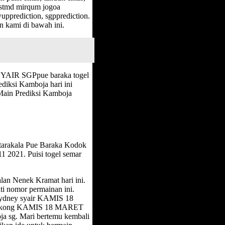
 stmd mirqum jogoa
pprediction, sgpprediction.
 kami di bawah ini.
R SGPpue baraka togel
iksi Kamboja hari ini
 Main Prediksi Kamboja
atarakala Pue Baraka Kodok
1 2021. Puisi togel semar
alan Nenek Kramat hari ini.
ti nomor permainan ini.
ey syair KAMIS 18
 kong KAMIS 18 MARET
sg. Mari bertemu kembali