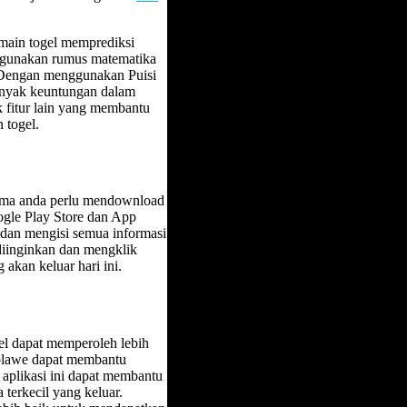
ain togel memprediksi
unakan rumus matematika
. Dengan menggunakan Puisi
anyak keuntungan dalam
fitur lain yang membantu
 togel.
ma anda perlu mendownload
ogle Play Store dan App
 dan mengisi semua informasi
diinginkan dan mengklik
 akan keluar hari ini.
l dapat memperoleh lebih
olawe dapat membantu
, aplikasi ini dapat membantu
terkecil yang keluar.