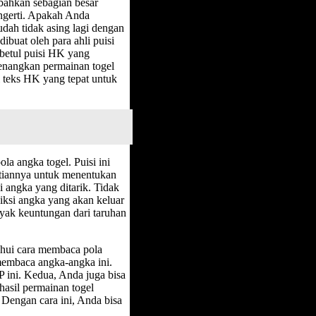
ahkan sebagian besar
gerti. Apakah Anda
ah tidak asing lagi dengan
ibuat oleh para ahli puisi
betul puisi HK yang
enangkan permainan togel
 teks HK yang tepat untuk
la angka togel. Puisi ini
itiannya untuk menentukan
 angka yang ditarik. Tidak
ksi angka yang akan keluar
yak keuntungan dari taruhan
hui cara membaca pola
membaca angka-angka ini.
ini. Kedua, Anda juga bisa
asil permainan togel
engan cara ini, Anda bisa