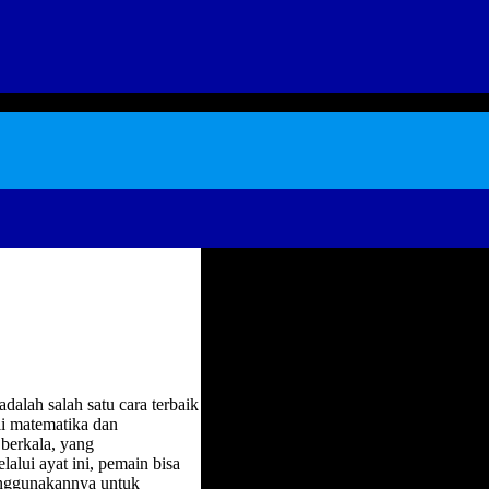
alah salah satu cara terbaik
li matematika dan
 berkala, yang
lui ayat ini, pemain bisa
enggunakannya untuk