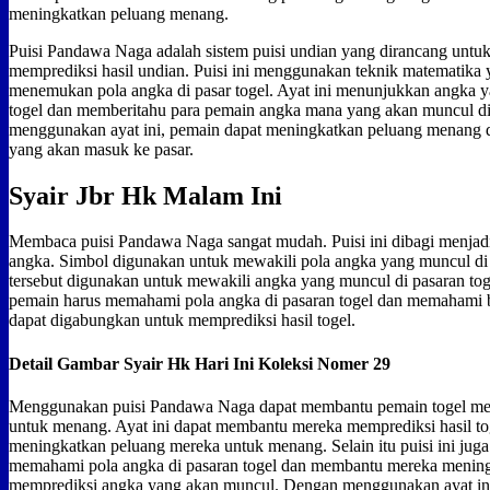
meningkatkan peluang menang.
Puisi Pandawa Naga adalah sistem puisi undian yang dirancang unt
memprediksi hasil undian. Puisi ini menggunakan teknik matematika 
menemukan pola angka di pasar togel. Ayat ini menunjukkan angka 
togel dan memberitahu para pemain angka mana yang akan muncul d
menggunakan ayat ini, pemain dapat meningkatkan peluang menang
yang akan masuk ke pasar.
Syair Jbr Hk Malam Ini
Membaca puisi Pandawa Naga sangat mudah. Puisi ini dibagi menjadi
angka. Simbol digunakan untuk mewakili pola angka yang muncul di 
tersebut digunakan untuk mewakili angka yang muncul di pasaran tog
pemain harus memahami pola angka di pasaran togel dan memahami 
dapat digabungkan untuk memprediksi hasil togel.
Detail Gambar Syair Hk Hari Ini Koleksi Nomer 29
Menggunakan puisi Pandawa Naga dapat membantu pemain togel me
untuk menang. Ayat ini dapat membantu mereka memprediksi hasil tog
meningkatkan peluang mereka untuk menang. Selain itu puisi ini ju
memahami pola angka di pasaran togel dan membantu mereka meni
memprediksi angka yang akan muncul. Dengan menggunakan ayat ini