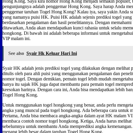
Hong Kong. Saya kira nomor Hong Kong menjadi semakin populer, b
pengunjungnya adalah penggemar Hong Kong. Saya harap Anda men
penggemar taruhan Togel Hong Kong? Kalau iya, saya yakin Anda sud
yang namanya puisi HK. Puisi HK adalah sejenis prediksi togel yang d
berdasarkan pengalaman dan hasil penelitiannya. Dengan memahami 
ditawarkan, Anda akan mendapatkan kunci rahasia untuk selalu mem
hongkong. Di bawah ini adalah beberapa informasi untuk mengetahui
VIP malam ini.
See also
Syair Hk Keluar Hari Ini
Syair HK adalah jenis prediksi togel yang dilakukan dengan melihat po
ditulis oleh para ahli puisi yang menggunakan pengalaman dan penel
nomor togel. Dengan demikian, pemain togel lebih mudah mengetahui
hanya itu sajak HK juga dapat membantu para pemain togel mempredi
keesokan harinya. Dengan cara ini, Anda bisa mendapatkan lebih ban
Togel Hong Kong.
Untuk menggunakan togel hongkong yang benar, anda perlu mengeta
angka yang muncul pada togel hongkong. Ada beberapa cara untuk 
Pertama, Anda bisa membaca angka-angka dalam ayat HK malam VIP 
membaca contoh nomor togel hongkong. Ketiga, Anda harus melihat h
sebelumnya untuk membantu Anda memprediksi angka kemenangan. D
menang lebih besar dalam taruhan Togel Hong Kong.