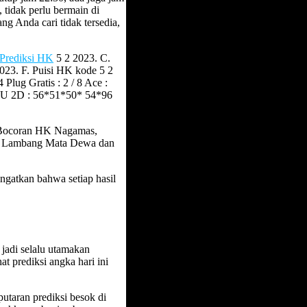
tidak perlu bermain di
ng Anda cari tidak tersedia,
Prediksi HK
5 2 2023. C.
23. F. Puisi HK kode 5 2
lug Gratis : 2 / 8 Ace :
JITU 2D : 56*51*50* 54*96
 Bocoran HK Nagamas,
, Lambang Mata Dewa dan
gatkan bahwa setiap hasil
jadi selalu utamakan
t prediksi angka hari ini
utaran prediksi besok di