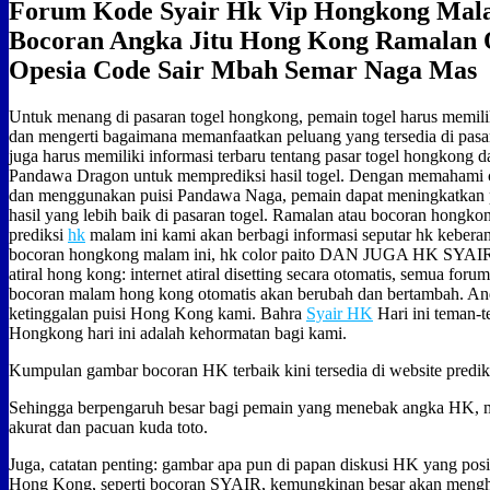
Forum Kode Syair Hk Vip Hongkong Mal
Bocoran Angka Jitu Hong Kong Ramalan
Opesia Code Sair Mbah Semar Naga Mas
Untuk menang di pasaran togel hongkong, pemain togel harus memilik
dan mengerti bagaimana memanfaatkan peluang yang tersedia di pasara
juga harus memiliki informasi terbaru tentang pasar togel hongkong
Pandawa Dragon untuk memprediksi hasil togel. Dengan memahami ca
dan menggunakan puisi Pandawa Naga, pemain dapat meningkatkan 
hasil yang lebih baik di pasaran togel. Ramalan atau bocoran hongko
prediksi
hk
malam ini kami akan berbagi informasi seputar hk keberang
bocoran hongkong malam ini, hk color paito DAN JUGA HK SYAIR. 
atiral hong kong: internet atiral disetting secara otomatis, semua foru
bocoran malam hong kong otomatis akan berubah dan bertambah. And
ketinggalan puisi Hong Kong kami. Bahra
Syair HK
Hari ini teman-t
Hongkong hari ini adalah kehormatan bagi kami.
Kumpulan gambar bocoran HK terbaik kini tersedia di website predik
Sehingga berpengaruh besar bagi pemain yang menebak angka HK, 
akurat dan pacuan kuda toto.
Juga, catatan penting: gambar apa pun di papan diskusi HK yang posi
Hong Kong, seperti bocoran SYAIR, kemungkinan besar akan mengh