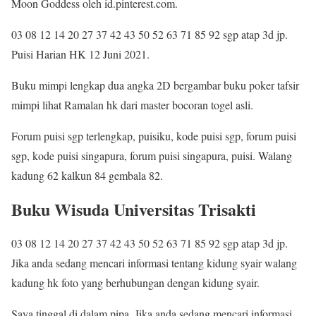
Moon Goddess oleh id.pinterest.com.
03 08 12 14 20 27 37 42 43 50 52 63 71 85 92 sgp atap 3d jp.
Puisi Harian HK 12 Juni 2021.
Buku mimpi lengkap dua angka 2D bergambar buku poker tafsir
mimpi lihat Ramalan hk dari master bocoran togel asli.
Forum puisi sgp terlengkap, puisiku, kode puisi sgp, forum puisi
sgp, kode puisi singapura, forum puisi singapura, puisi. Walang
kadung 62 kalkun 84 gembala 82.
Buku Wisuda Universitas Trisakti
03 08 12 14 20 27 37 42 43 50 52 63 71 85 92 sgp atap 3d jp.
Jika anda sedang mencari informasi tentang kidung syair walang
kadung hk foto yang berhubungan dengan kidung syair.
Saya tinggal di dalam pipa. Jika anda sedang mencari informasi