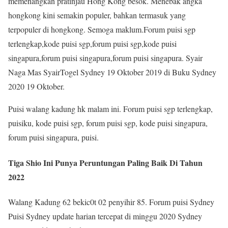
memenangkan pratinjau Hong Kong besok. Menebak angka
hongkong kini semakin populer, bahkan termasuk yang
terpopuler di hongkong. Semoga maklum.Forum puisi sgp
terlengkap,kode puisi sgp,forum puisi sgp,kode puisi
singapura,forum puisi singapura,forum puisi singapura. Syair
Naga Mas SyairTogel Sydney 19 Oktober 2019 di Buku Sydney
2020 19 Oktober.
Puisi walang kadung hk malam ini. Forum puisi sgp terlengkap,
puisiku, kode puisi sgp, forum puisi sgp, kode puisi singapura,
forum puisi singapura, puisi.
Tiga Shio Ini Punya Peruntungan Paling Baik Di Tahun
2022
Walang Kadung 62 bekic0t 02 penyihir 85. Forum puisi Sydney
Puisi Sydney update harian tercepat di minggu 2020 Sydney