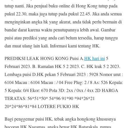
tutup nanti. Jika penjual buku online di Hong Kong tutup pada
pukul 22.30, maka juga tutup pada pukul 22.45. Jika anda semua
menginginkan angka hk yang akurat, anda tidak perlu bermain di
bandar darat karena waktu penutupannya lebih awal. Gambar
puisi atau prediksi yang anda cari belum tersedia, harap tunggu
dan muat ulang lain kali. Informasi kami tentang HK.
PREDIKSI LEAK HONG KONG Puisi A.
HK hari ini
5
Februari 2023. B. Ramalan HK 5 2 2023. C. HK leak 5 2 2023.
Lembaga puisi D.HK pekan 5 Februari 2023 : 5928 Nomor urut :
6104 Macau : 6104 Macau : / 04 Free Plug: 2 / 8 As: 526 Kepala:
5 Kepala: 0/4 Ekor: 670 Pola 3D: 2xx / 0xx / 4xx 2D HARGA
TERATAS: 56*51*50* 54*96 91*90 *94*26*21
20*24*86*81*84 LOTERE FUKIO HK
Bagi penggemar puisi HK, tebak angka hongkong khususnya
bocoran HK Nagamas, angka benar HK Batarakala, rumus