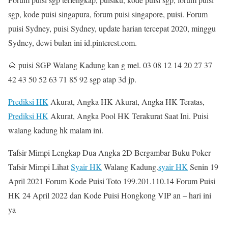
sgp, kode puisi singapura, forum puisi singapore, puisi. Forum
puisi Sydney, puisi Sydney, update harian tercepat 2020, minggu
Sydney, dewi bulan ini id.pinterest.com.
🌰 puisi SGP Walang Kadung kan g mel. 03 08 12 14 20 27 37
42 43 50 52 63 71 85 92 sgp atap 3d jp.
Prediksi HK
Akurat, Angka HK Akurat, Angka HK Teratas,
Prediksi HK
Akurat, Angka Pool HK Terakurat Saat Ini. Puisi
walang kadung hk malam ini.
Tafsir Mimpi Lengkap Dua Angka 2D Bergambar Buku Poker
Tafsir Mimpi Lihat
Syair HK
Walang Kadung.
syair HK
Senin 19
April 2021 Forum Kode Puisi Toto 199.201.110.14 Forum Puisi
HK 24 April 2022 dan Kode Puisi Hongkong VIP an – hari ini
ya