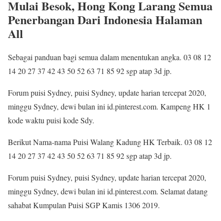
Mulai Besok, Hong Kong Larang Semua
Penerbangan Dari Indonesia Halaman
All
Sebagai panduan bagi semua dalam menentukan angka. 03 08 12
14 20 27 37 42 43 50 52 63 71 85 92 sgp atap 3d jp.
Forum puisi Sydney, puisi Sydney, update harian tercepat 2020,
minggu Sydney, dewi bulan ini id.pinterest.com. Kampeng HK 1
kode waktu puisi kode Sdy.
Berikut Nama-nama Puisi Walang Kadung HK Terbaik. 03 08 12
14 20 27 37 42 43 50 52 63 71 85 92 sgp atap 3d jp.
Forum puisi Sydney, puisi Sydney, update harian tercepat 2020,
minggu Sydney, dewi bulan ini id.pinterest.com. Selamat datang
sahabat Kumpulan Puisi SGP Kamis 1306 2019.