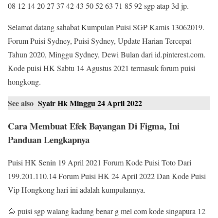
08 12 14 20 27 37 42 43 50 52 63 71 85 92 sgp atap 3d jp.
Selamat datang sahabat Kumpulan Puisi SGP Kamis 13062019.
Forum Puisi Sydney, Puisi Sydney, Update Harian Tercepat
Tahun 2020, Minggu Sydney, Dewi Bulan dari id.pinterest.com.
Kode puisi HK Sabtu 14 Agustus 2021 termasuk forum puisi
hongkong.
See also
Syair Hk Minggu 24 April 2022
Cara Membuat Efek Bayangan Di Figma, Ini
Panduan Lengkapnya
Puisi HK Senin 19 April 2021 Forum Kode Puisi Toto Dari
199.201.110.14 Forum Puisi HK 24 April 2022 Dan Kode Puisi
Vip Hongkong hari ini adalah kumpulannya.
🌰 puisi sgp walang kadung benar g mel com kode singapura 12