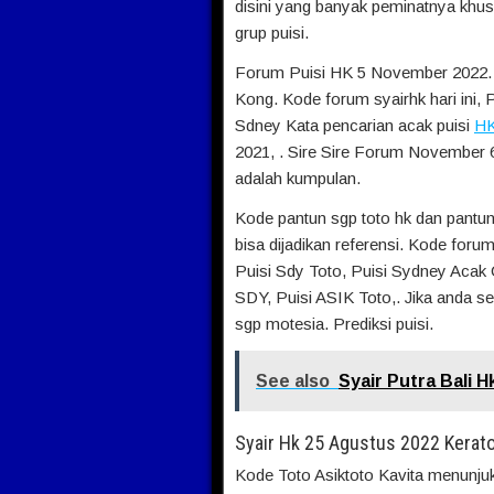
disini yang banyak peminatnya khu
grup puisi.
Forum Puisi HK 5 November 2022. 
Kong. Kode forum syairhk hari ini, 
Sdney Kata pencarian acak puisi
HK
2021, . Sire Sire Forum November 6
adalah kumpulan.
Kode pantun sgp toto hk dan pantun
bisa dijadikan referensi. Kode foru
Puisi Sdy Toto, Puisi Sydney Acak
SDY, Puisi ASIK Toto,. Jika anda s
sgp motesia. Prediksi puisi.
See also
Syair Putra Bali 
Syair Hk 25 Agustus 2022 Kerat
Kode Toto Asiktoto Kavita menunjuk