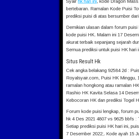
Syair
hk hari ini
, kode Dragon Mass,
bertebaran. Ramalan Kode Puisi Tot
prediksi puisi di atas bersumber dar
Demikian ulasan dalam forum puisi 
kode puisi HK. Malam ini 17 Dese
akurat terbaik sepanjang sejarah du
Semua prediksi untuk puisi HK hari
Situs Result Hk
Cek angka belakang 92584 2d : Puis
Royalsyair.com, Puisi HK Minggu,
ramalan hongkong atau ramalan HK 
Rashio HK Kavita Selasa 14 Desem
Kebocoran HK dan prediksi Togel HK
Forum kode puisi lengkap, forum pu
hk 4 Des 2021 4807 vs 9625 bbfs : 
Setiap prediksi puisi HK hari ini, pu
7 Desember 2022;. Kode ayah 15 Jun