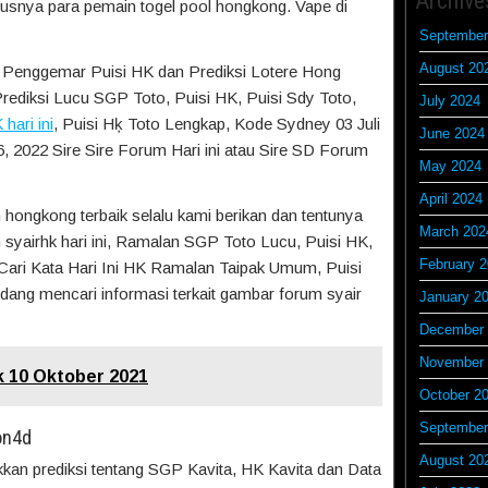
Archive
susnya para pemain togel pool hongkong. Vape di
September
August 20
Penggemar Puisi HK dan Prediksi Lotere Hong
Prediksi Lucu SGP Toto, Puisi HK, Puisi Sdy Toto,
July 2024
 hari ini
, Puisi Hķ Toto Lengkap, Kode Sydney 03 Juli
June 2024
, 2022 Sire Sire Forum Hari ini atau Sire SD Forum
May 2024
April 2024
 hongkong terbaik selalu kami berikan dan tentunya
March 202
m syairhk hari ini, Ramalan SGP Toto Lucu, Puisi HK,
February 
 Cari Kata Hari Ini HK Ramalan Taipak Umum, Puisi
edang mencari informasi terkait gambar forum syair
January 2
December 
November 
Hk 10 Oktober 2021
October 2
September
on4d
August 20
kan prediksi tentang SGP Kavita, HK Kavita dan Data