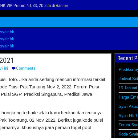
HK VIP. Promo 4D, 3D, 2D ada di Banner
Recent P
 2021
ri ini
Comments
Prediksi S
Jadwal Sct
isi Toto. Jika anda sedang mencari informasi terkait
ode Puisi Pak Tuntung Nov 2, 2022. Forum Puisi
16 Januari
Puisi SGP, Prediksi Singapura, Prediksi Jawa
Harga Ema
Syair Akur
hongkong terbaik selalu kami berikan dan tentunya
Syair Hk 1
i Pak Toontung, 02 Nov 2022. Berikut juga kode puisi
Forum Syai
emarnya, khususnya para pemain togel pool
Kode Syai