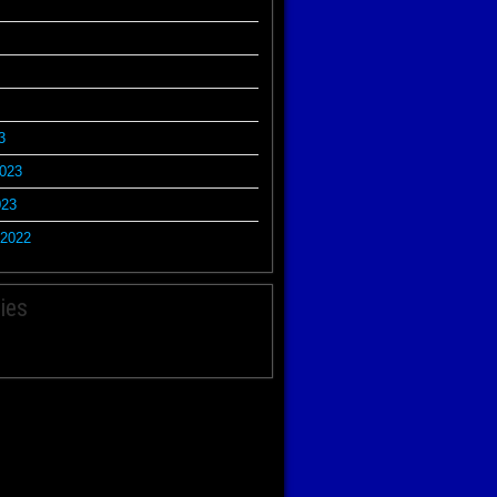
3
2023
023
2022
ies