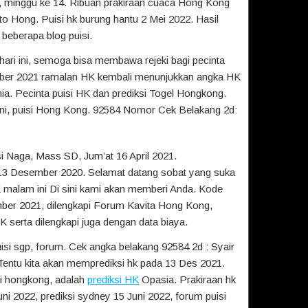
 minggu ke 14. Ribuan prakiraan cuaca Hong Kong
o Hong. Puisi hk burung hantu 2 Mei 2022. Hasil
i beberapa blog puisi.
hari ini, semoga bisa membawa rejeki bagi pecinta
mber 2021 ramalan HK kembali menunjukkan angka HK
nia. Pecinta puisi HK dan prediksi Togel Hongkong.
 ini, puisi Hong Kong. 92584 Nomor Cek Belakang 2d:
i Naga, Mass SD, Jum’at 16 April 2021.
 13 Desember 2020. Selamat datang sobat yang suka
malam ini Di sini kami akan memberi Anda. Kode
ber 2021, dilengkapi Forum Kavita Hong Kong,
 serta dilengkapi juga dengan data biaya.
isi sgp, forum. Cek angka belakang 92584 2d : Syair
Tentu kita akan memprediksi hk pada 13 Des 2021.
isi hongkong, adalah
prediksi HK
Opasia. Prakiraan hk
i 2022, prediksi sydney 15 Juni 2022, forum puisi