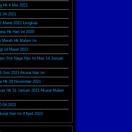
g Hk 6 Mei 2021
1 04 2021
7 Maret 2021 Lengkap
ana Hk Hari Ini 2020
r Merah Hk Malam Ini
gl 14 Maret 2022
po Slot Naga Hari Ini Mas 14 Januari
9 Juni 2021 Akurat Hari Ini
da Hk 28 November 2021
yair Hk 31 Januari 2021 Akurat Malam
0 04 2022
urat Hari Ini 4 April 2022