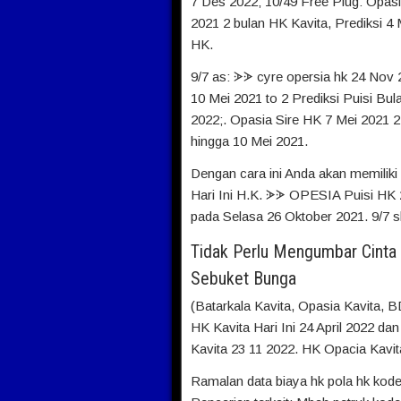
7 Des 2022; 10/49 Free Plug: Opasi
2021 2 bulan HK Kavita, Prediksi 4
HK.
9/7 as: ᗈᗈ cyre opersia hk 24 Nov 
10 Mei 2021 to 2 Prediksi Puisi B
2022;. Opasia Sire HK 7 Mei 2021 
hingga 10 Mei 2021.
Dengan cara ini Anda akan memilik
Hari Ini H.K. ᗈᗈ OPESIA Puisi HK 
pada Selasa 26 Oktober 2021. 9/7 s
Tidak Perlu Mengumbar Cinta 
Sebuket Bunga
(Batarkala Kavita, Opasia Kavita, B
HK Kavita Hari Ini 24 April 2022 d
Kavita 23 11 2022. HK Opacia Kav
Ramalan data biaya hk pola hk kod