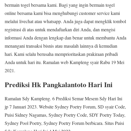
bermain togel bersama kami. Bagi yang ingin bermain togel
online bersama kami bisa menghubungi customer service kami
melalui livechat atau whatsapp. Anda juga dapat mengklik tombol
registrasi di atas untuk mendaftarkan diri Anda, dan mengisi
informasi Anda dengan lengkap dan benar untuk membantu Anda
menangani transaksi bisnis atau masalah lainnya di kemudian
hari. Kami selalu berusaha memprioritaskan prakiraan pribadi
Anda untuk hari itu. Ramalan web Kampleng syair Rabu 19 Mei
2021.
Prediksi Hk Pangkalantoto Hari Ini
Ramalan Sdy Kampleng. 6 Prediksi Semar Mesem Sdy Hari Ini
jp 7 Januari 2023. Website Sydney Poetry Forum, SD syair Code,
Puisi Sidney Nagamas, Sydney Poetry Code, SDY Poetry Today,
Sydney Pool Poetry, Sydney Poetry Forum berbicara. Situs Puisi