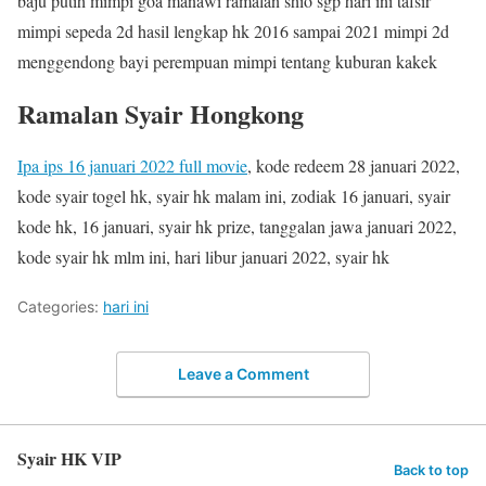
baju putih mimpi goa manawi ramalan shio sgp hari ini tafsir
mimpi sepeda 2d hasil lengkap hk 2016 sampai 2021 mimpi 2d
menggendong bayi perempuan mimpi tentang kuburan kakek
Ramalan Syair Hongkong
Ipa ips 16 januari 2022 full movie
, kode redeem 28 januari 2022,
kode syair togel hk, syair hk malam ini, zodiak 16 januari, syair
kode hk, 16 januari, syair hk prize, tanggalan jawa januari 2022,
kode syair hk mlm ini, hari libur januari 2022, syair hk
Categories:
hari ini
Leave a Comment
Syair HK VIP
Back to top