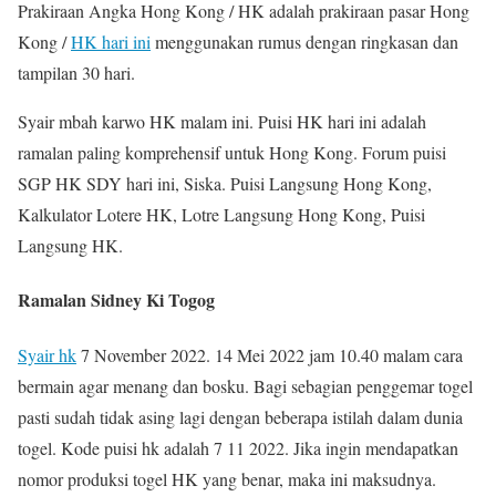
Prakiraan Angka Hong Kong / HK adalah prakiraan pasar Hong
Kong /
HK hari ini
menggunakan rumus dengan ringkasan dan
tampilan 30 hari.
Syair mbah karwo HK malam ini. Puisi HK hari ini adalah
ramalan paling komprehensif untuk Hong Kong. Forum puisi
SGP HK SDY hari ini, Siska. Puisi Langsung Hong Kong,
Kalkulator Lotere HK, Lotre Langsung Hong Kong, Puisi
Langsung HK.
Ramalan Sidney Ki Togog
Syair hk
7 November 2022. 14 Mei 2022 jam 10.40 malam cara
bermain agar menang dan bosku. Bagi sebagian penggemar togel
pasti sudah tidak asing lagi dengan beberapa istilah dalam dunia
togel. Kode puisi hk adalah 7 11 2022. Jika ingin mendapatkan
nomor produksi togel HK yang benar, maka ini maksudnya.