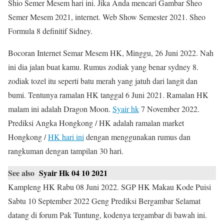
Shio Semer Mesem hari ini. Jika Anda mencari Gambar Sheo
Semer Mesem 2021, internet. Web Show Semester 2021. Sheo
Formula 8 definitif Sidney.
Bocoran Internet Semar Mesem HK, Minggu, 26 Juni 2022. Nah
ini dia jalan buat kamu. Rumus zodiak yang benar sydney 8.
zodiak tozel itu seperti batu merah yang jatuh dari langit dan
bumi. Tentunya ramalan HK tanggal 6 Juni 2021. Ramalan HK
malam ini adalah Dragon Moon.
Syair hk
7 November 2022.
Prediksi Angka Hongkong / HK adalah ramalan market
Hongkong /
HK hari ini
dengan menggunakan rumus dan
rangkuman dengan tampilan 30 hari.
See also
Syair Hk 04 10 2021
Kampleng HK Rabu 08 Juni 2022. SGP HK Makau Kode Puisi
Sabtu 10 September 2022 Geng Prediksi Bergambar Selamat
datang di forum Pak Tuntung, kodenya tergambar di bawah ini.