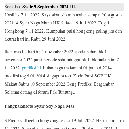
See also
Syair 9 September 2021 Hk
Hasil hk 7 11 2022. Saya akan share ramalan sampai 20 Agustus
2021. 4 Syair Naga Maret HK Selasa 19 Juli 2022. Togel
Hongkong 7 11 2022. Kumpulan puisi hongkong paling jitu dan
akurat hari ini Rabu 29 Juni 2022.
Ikan mas hk hari ini 1 november 2022 gendam dara hk 1
november 2022 puisi periode satu minggu hk 1. hk malam ini 7
11 2022.
prediksi hk
bulan naga malam ini 01 januari 2014
prediksi togel 01 2014 singapura top. Kode Puisi SGP HK
Makau Sabtu 10 September 2022 Geng Prediksi Bergambar
Selamat datang di forum Pak Tuntung,.
Pangkalantoto Syair Sdy Naga Mas
3 Prediksi Togel jp hongkong selasa 19 Juli 2022. Hk malam ini 7
11 2022. Saya akan share prediksi sampai 20 Agustus 2021. 14