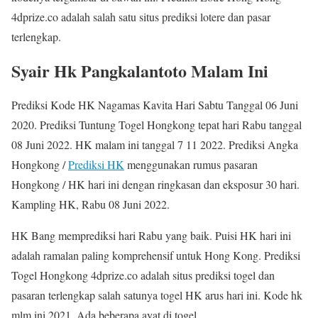
4dprize.co adalah salah satu situs prediksi lotere dan pasar
terlengkap.
Syair Hk Pangkalantoto Malam Ini
Prediksi Kode HK Nagamas Kavita Hari Sabtu Tanggal 06 Juni
2020. Prediksi Tuntung Togel Hongkong tepat hari Rabu tanggal
08 Juni 2022. HK malam ini tanggal 7 11 2022. Prediksi Angka
Hongkong /
Prediksi HK
menggunakan rumus pasaran
Hongkong / HK hari ini dengan ringkasan dan eksposur 30 hari.
Kampling HK, Rabu 08 Juni 2022.
HK Bang memprediksi hari Rabu yang baik. Puisi HK hari ini
adalah ramalan paling komprehensif untuk Hong Kong. Prediksi
Togel Hongkong 4dprize.co adalah situs prediksi togel dan
pasaran terlengkap salah satunya togel HK arus hari ini. Kode hk
mlm ini 2021. Ada beberapa ayat di togel.