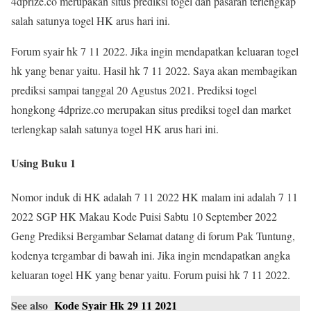
4dprize.co merupakan situs prediksi togel dan pasaran terlengkap
salah satunya togel HK arus hari ini.
Forum syair hk 7 11 2022. Jika ingin mendapatkan keluaran togel
hk yang benar yaitu. Hasil hk 7 11 2022. Saya akan membagikan
prediksi sampai tanggal 20 Agustus 2021. Prediksi togel
hongkong 4dprize.co merupakan situs prediksi togel dan market
terlengkap salah satunya togel HK arus hari ini.
Using Buku 1
Nomor induk di HK adalah 7 11 2022 HK malam ini adalah 7 11
2022 SGP HK Makau Kode Puisi Sabtu 10 September 2022
Geng Prediksi Bergambar Selamat datang di forum Pak Tuntung,
kodenya tergambar di bawah ini. Jika ingin mendapatkan angka
keluaran togel HK yang benar yaitu. Forum puisi hk 7 11 2022.
See also
Kode Syair Hk 29 11 2021