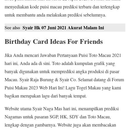
menyediakan kode puisi macau prediksi terbaru dan terlengkap
untuk membantu anda melakukan prediksi sebelumnya.
See also
Syair Hk 07 Juni 2021 Akurat Malam Ini
Birthday Card Ideas For Friends
Jika Anda mencari Jawaban Pertanyaan Puisi Toto Macau 2021
hari ini, Anda ada di sini. Toto adalah kumpulan grafik yang
banyak digunakan untuk memprediksi angka produksi di pasar
Macau. Syair Raja Burung & Syair Co. Selamat datang di Forum
Puisi Makau 2023 Web Hari Ini! Lagu Togel Makau yang kami
bagikan merupakan lagu dari banyak tempat.
Website utama Syair Naga Mas hari ini, menampilkan prediksi
Nagamas untuk pasaran SGP, HK, SDY dan Toto Macau,
lengkap dengan gambarnya. Website juga akan membacakan