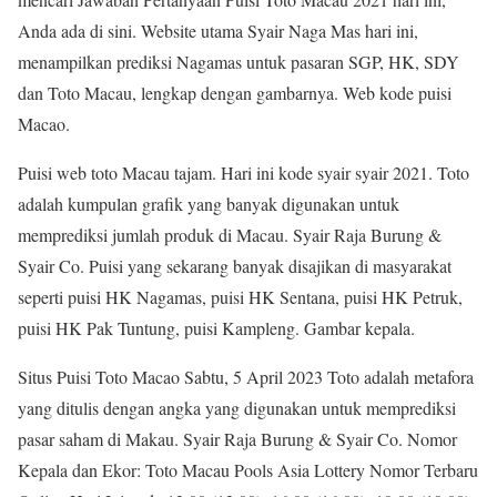
Anda ada di sini. Website utama Syair Naga Mas hari ini,
menampilkan prediksi Nagamas untuk pasaran SGP, HK, SDY
dan Toto Macau, lengkap dengan gambarnya. Web kode puisi
Macao.
Puisi web toto Macau tajam. Hari ini kode syair syair 2021. Toto
adalah kumpulan grafik yang banyak digunakan untuk
memprediksi jumlah produk di Macau. Syair Raja Burung &
Syair Co. Puisi yang sekarang banyak disajikan di masyarakat
seperti puisi HK Nagamas, puisi HK Sentana, puisi HK Petruk,
puisi HK Pak Tuntung, puisi Kampleng. Gambar kepala.
Situs Puisi Toto Macao Sabtu, 5 April 2023 Toto adalah metafora
yang ditulis dengan angka yang digunakan untuk memprediksi
pasar saham di Makau. Syair Raja Burung & Syair Co. Nomor
Kepala dan Ekor: Toto Macau Pools Asia Lottery Nomor Terbaru