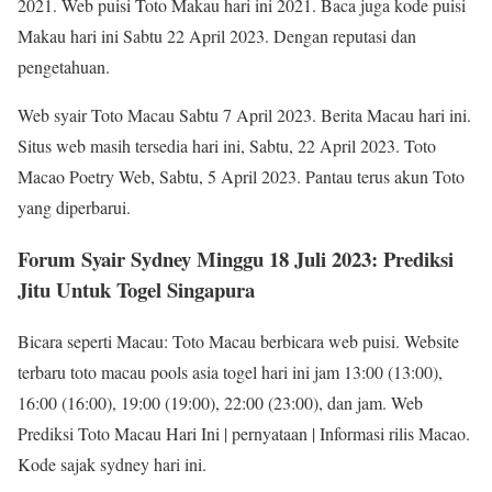
2021. Web puisi Toto Makau hari ini 2021. Baca juga kode puisi
Makau hari ini Sabtu 22 April 2023. Dengan reputasi dan
pengetahuan.
Web syair Toto Macau Sabtu 7 April 2023. Berita Macau hari ini.
Situs web masih tersedia hari ini, Sabtu, 22 April 2023. Toto
Macao Poetry Web, Sabtu, 5 April 2023. Pantau terus akun Toto
yang diperbarui.
Forum Syair Sydney Minggu 18 Juli 2023: Prediksi
Jitu Untuk Togel Singapura
Bicara seperti Macau: Toto Macau berbicara web puisi. Website
terbaru toto macau pools asia togel hari ini jam 13:00 (13:00),
16:00 (16:00), 19:00 (19:00), 22:00 (23:00), dan jam. Web
Prediksi Toto Macau Hari Ini | pernyataan | Informasi rilis Macao.
Kode sajak sydney hari ini.