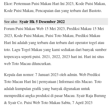
Ekor: Pertemuan Puisi Makau Hari Ini 2023, Kode Puisi Makau,
Kode Puisi Makau, Pencapaian dan yang terbaru dari Bastoto.
See also
Syair Hk 5 Desember 2022
Forum Puisi Makau Web 15 Mei 2023, Prediksi Makau 15 Mei
2023, Kode Puisi Makau, Puisi Toto Makau, Prediksi Makau
Hari Ini adalah yang terbaru dan terbaru dari operator togel atau
toto. Lagu Togel Makau yang kami sediakan dari banyak sumber
terpercaya seperti puisi. 2021, 2022, 2023 hari ini. Hari ini situs
web Toto Macau diluncurkan.
Kepala dan nomor: 7 Januari 2023 oleh admin. Web Prediksi
Toto Macau Hari Ini | pernyataan | Informasi rilis Macao. Toto
adalah kumpulan grafik yang banyak digunakan untuk
memprediksi angka produksi di pasar Macau. Syair Raja Burung
& Syair Co. Puisi Web Toto Makau Sabtu, 7 April 2023