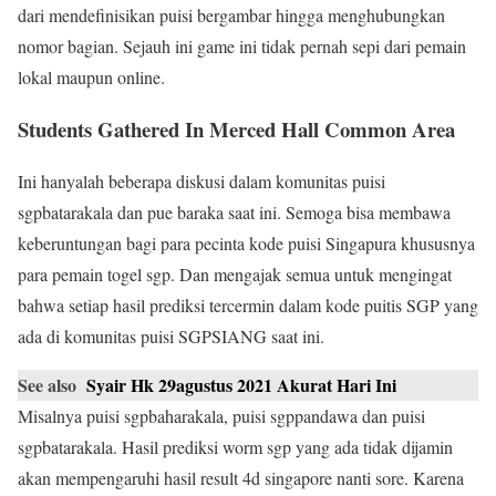
dari mendefinisikan puisi bergambar hingga menghubungkan
nomor bagian. Sejauh ini game ini tidak pernah sepi dari pemain
lokal maupun online.
Students Gathered In Merced Hall Common Area
Ini hanyalah beberapa diskusi dalam komunitas puisi
sgpbatarakala dan pue baraka saat ini. Semoga bisa membawa
keberuntungan bagi para pecinta kode puisi Singapura khususnya
para pemain togel sgp. Dan mengajak semua untuk mengingat
bahwa setiap hasil prediksi tercermin dalam kode puitis SGP yang
ada di komunitas puisi SGPSIANG saat ini.
See also
Syair Hk 29agustus 2021 Akurat Hari Ini
Misalnya puisi sgpbaharakala, puisi sgppandawa dan puisi
sgpbatarakala. Hasil prediksi worm sgp yang ada tidak dijamin
akan mempengaruhi hasil result 4d singapore nanti sore. Karena