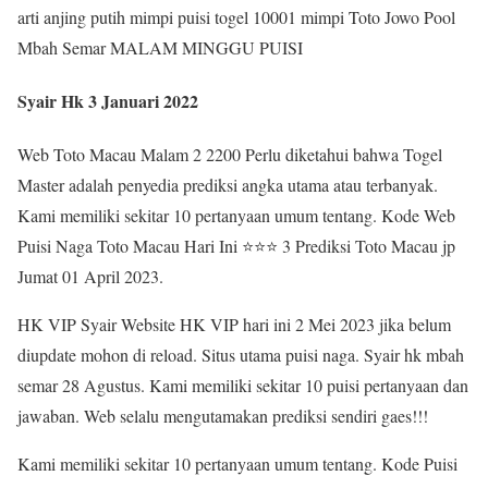
arti anjing putih mimpi puisi togel 10001 mimpi Toto Jowo Pool
Mbah Semar MALAM MINGGU PUISI
Syair Hk 3 Januari 2022
Web Toto Macau Malam 2 2200 Perlu diketahui bahwa Togel
Master adalah penyedia prediksi angka utama atau terbanyak.
Kami memiliki sekitar 10 pertanyaan umum tentang. Kode Web
Puisi Naga Toto Macau Hari Ini ⭐⭐⭐ 3 Prediksi Toto Macau jp
Jumat 01 April 2023.
HK VIP Syair Website HK VIP hari ini 2 Mei 2023 jika belum
diupdate mohon di reload. Situs utama puisi naga. Syair hk mbah
semar 28 Agustus. Kami memiliki sekitar 10 puisi pertanyaan dan
jawaban. Web selalu mengutamakan prediksi sendiri gaes!!!
Kami memiliki sekitar 10 pertanyaan umum tentang. Kode Puisi