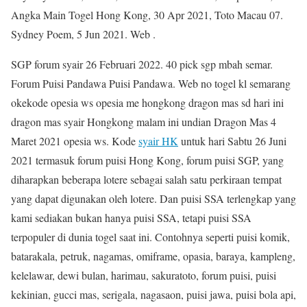
Angka Main Togel Hong Kong, 30 Apr 2021, Toto Macau 07.
Sydney Poem, 5 Jun 2021. Web .
SGP forum syair 26 Februari 2022. 40 pick sgp mbah semar.
Forum Puisi Pandawa Puisi Pandawa. Web no togel kl semarang
okekode opesia ws opesia me hongkong dragon mas sd hari ini
dragon mas syair Hongkong malam ini undian Dragon Mas 4
Maret 2021 opesia ws. Kode
syair HK
untuk hari Sabtu 26 Juni
2021 termasuk forum puisi Hong Kong, forum puisi SGP, yang
diharapkan beberapa lotere sebagai salah satu perkiraan tempat
yang dapat digunakan oleh lotere. Dan puisi SSA terlengkap yang
kami sediakan bukan hanya puisi SSA, tetapi puisi SSA
terpopuler di dunia togel saat ini. Contohnya seperti puisi komik,
batarakala, petruk, nagamas, omiframe, opasia, baraya, kampleng,
kelelawar, dewi bulan, harimau, sakuratoto, forum puisi, puisi
kekinian, gucci mas, serigala, nagasaon, puisi jawa, puisi bola api,