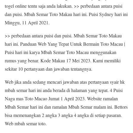
togel online tentu saja anda lakukan. >> perbedaan antara puisi
dan puisi. Mbah Semar Toto Makau hari ini. Puisi Sydney hari ini
Minggu, 11 April 2021.
>> perbedaan antara puisi dan puisi. Mbah Semar Toto Makau
hari ini. Panduan Web Yang Tepat Untuk Bermain Toto Macau |
Puisi hari ini karya Mbah Semar Toto Macau menggunakan
rumus yang benar. Kode Makau 17 Mei 2023. Kami memiliki
sekitar 10 pertanyaan dan jawaban tentangnya.
Web jika anda sedang mencari jawaban atas pertanyaan syair hk
mbah semar hari ini anda berada di halaman yang tepat. 4 Puisi
Naga mas Toto Macao Jumat 1 April 2023. Website ramalan
Mbah Semar hari ini dan ramalan Mbah Semar malam ini. Bettors
bisa memenangkan 2 angka 3 angka 4 angka di setiap pasaran.
Web mbah semar toto.