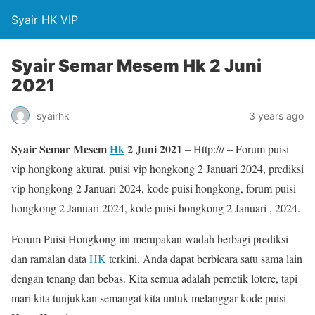
Syair HK VIP
Syair Semar Mesem Hk 2 Juni
2021
syairhk
3 years ago
Syair Semar Mesem
Hk
2 Juni 2021
– Http:/// – Forum puisi
vip hongkong akurat, puisi vip hongkong 2 Januari 2024, prediksi
vip hongkong 2 Januari 2024, kode puisi hongkong, forum puisi
hongkong 2 Januari 2024, kode puisi hongkong 2 Januari , 2024.
Forum Puisi Hongkong ini merupakan wadah berbagi prediksi
dan ramalan data
HK
terkini. Anda dapat berbicara satu sama lain
dengan tenang dan bebas. Kita semua adalah pemetik lotere, tapi
mari kita tunjukkan semangat kita untuk melanggar kode puisi