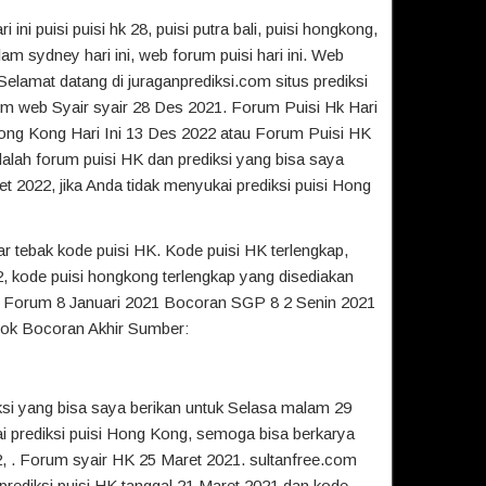
ni puisi puisi hk 28, puisi putra bali, puisi hongkong,
malam sydney hari ini, web forum puisi hari ini. Web
elamat datang di juraganprediksi.com situs prediksi
rum web Syair syair 28 Des 2021. Forum Puisi Hk Hari
ong Kong Hari Ini 13 Des 2022 atau Forum Puisi HK
dalah forum puisi HK dan prediksi yang bisa saya
 2022, jika Anda tidak menyukai prediksi puisi Hong
 tebak kode puisi HK. Kode puisi HK terlengkap,
22, kode puisi hongkong terlengkap yang disediakan
air Forum 8 Januari 2021 Bocoran SGP 8 2 Senin 2021
ok Bocoran Akhir Sumber:
iksi yang bisa saya berikan untuk Selasa malam 29
ai prediksi puisi Hong Kong, semoga bisa berkarya
, . Forum syair HK 25 Maret 2021. sultanfree.com
prediksi puisi HK tanggal 21 Maret 2021 dan kode