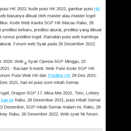
puisi HK 2022, kode puisi HK 2022, gambar puisi
HK
 web biasanya dibuat oleh master atau master togel
diksi. Kode Web Kavita SGP HK Macau Rabu, 28
rediksi terbaru, prediksi akurat, prediksi yang dibuat
 rumus prediksi togel. Ramalan puisi web Kamboja
 akurat. Forum web Syair pada 28 Desember 2022.
 2020. Web ྕ Syair Opesia SGP Minggu, 23
2021 · Bacaan 9 menit. Web Puisi Kode SGP HK
Forum Puisi Web HK dan
Prediksi HK
29 Des 2021.
es 2021, hari ini puisi sore mbah Semar.
 Togel, Dragon SGP 17, Misa Mei 2021, Toto, Lottery
hari ini
Rabu, 28 Desember 2021, puisi mbah Semar
, 22 Desember, SGP mbah Semar malam ini, Rabu, 28
ydney Rabu, 28 Desember 2022. Web syair hk forum