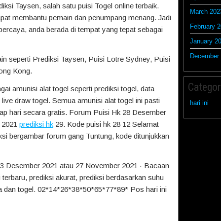
ksi Taysen, salah satu puisi Togel online terbaik.
March 202
apat membantu pemain dan penumpang menang. Jadi
February 
rpercaya, anda berada di tempat yang tepat sebagai
January 2
December 
in seperti Prediksi Taysen, Puisi Lotre Sydney, Puisi
Hong Kong.
Categor
 amunisi alat togel seperti prediksi togel, data
, live draw togel. Semua amunisi alat togel ini pasti
hari ini
ap hari secara gratis. Forum Puisi Hk 28 Desember
r 2021
prediksi hk
29. Kode puisi hk 28 12 Selamat
iksi bergambar forum gang Tuntung, kode ditunjukkan
23 Desember 2021 atau 27 November 2021 · Bacaan
i terbaru, prediksi akurat, prediksi berdasarkan suhu
 dan togel. 02*14*26*38*50*65*77*89* Pos hari ini