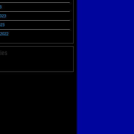
3
2023
023
2022
ies