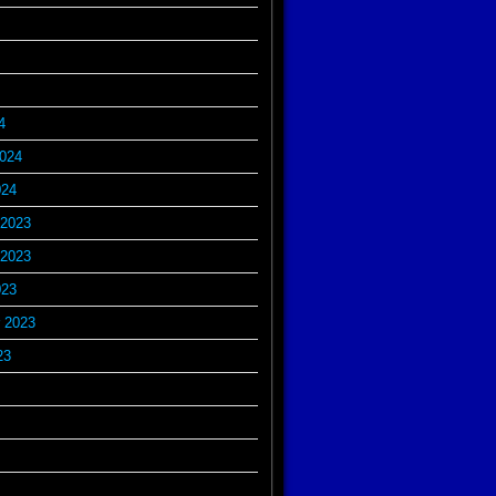
4
2024
024
2023
2023
023
 2023
23