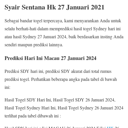
Syair Sentana Hk 27 Januari 2021
Sebagai bandar togel terpercaya, kami menyarankan Anda untuk
selalu berhati-hati dalam memprediksi hasil togel Sydney hari ini
atau hasil Sydney 27 Januari 2024, baik berdasarkan insting Anda
sendiri maupun prediksi lainnya.
Prediksi Hari Ini Macau 27 Januari 2024
Prediksi SDY hari ini, prediksi SDY akurat dari total rumus
prediksi togel. Perhatikan beberapa angka pada tabel di bawah
ini:
Hasil Togel SDY Hari Ini, Hasil Togel SDY 26 Januari 2024,
Hasil Togel Sydney Hari Ini, Hasil Togel Sydney 26 Januari 2024
terlihat pada tabel dibawah ini :