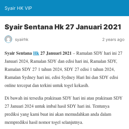
Syair HK VIP
Syair Sentana Hk 27 Januari 2021
syairhk
2 years ago
Syair Sentana
Hk
27 Januari 2021
– Ramalan SDY hari ini 27
Januari 2024, Ramalan SDY dan edisi hari ini, Ramalan SDY,
Ramalan SDY 27 1 tahun 2024, SDY 27 edisi 1 tahun 2024,
Ramalan Sydney hari ini, edisi Sydney Hari Ini dan SDY edisi
online tercepat dan terkini untuk togel kekasih.
Di bawah ini tersedia prakiraan SDY hari ini atau prakiraan SDY
27 Januari 2024 untuk imbal hasil SDY hari ini. Tentunya
prediksi yang kami buat ini akan memudahkan anda dalam
memprediksi hasil nomor togel selanjutnya.