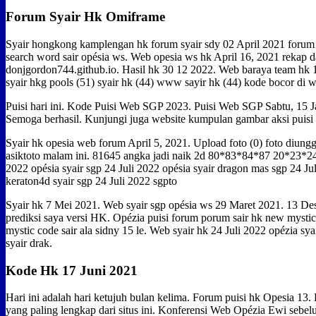
Forum Syair Hk Omiframe
Syair hongkong kamplengan hk forum syair sdy 02 April 2021 forum 
search word sair opésia ws. Web opesia ws hk April 16, 2021 rekap d
donjgordon744.github.io. Hasil hk 30 12 2022. Web baraya team hk 
syair hkg pools (51) syair hk (44) www sayir hk (44) kode bocor di w
Puisi hari ini. Kode Puisi Web SGP 2023. Puisi Web SGP Sabtu, 15 
Semoga berhasil. Kunjungi juga website kumpulan gambar aksi puis
Syair hk opesia web forum April 5, 2021. Upload foto (0) foto diun
asiktoto malam ini. 81645 angka jadi naik 2d 80*83*84*87 20*23*24
2022 opésia syair sgp 24 Juli 2022 opésia syair dragon mas sgp 24 Jul
keraton4d syair sgp 24 Juli 2022 sgpto
Syair hk 7 Mei 2021. Web syair sgp opésia ws 29 Maret 2021. 13 D
prediksi saya versi HK. Opézia puisi forum porum sair hk new mystic
mystic code sair ala sidny 15 le. Web syair hk 24 Juli 2022 opézia sya
syair drak.
Kode Hk 17 Juni 2021
Hari ini adalah hari ketujuh bulan kelima. Forum puisi hk Opesia 13.
yang paling lengkap dari situs ini. Konferensi Web Opézia Ewi sebe