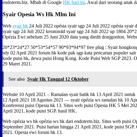
endoterm.biz. Mbah di Google
HK hari ini
. Awal dari seorang anak 
Syair Opesia Ws Hk Mlm Ini
Web
syair hk
24 Juli 2022 opésia syair sgp 24 Juli 2022 opésia syair
syair sgp 24 Juli 2022 keraton4d syair sgp 24 Juli 2022 up 1804 20
Opézia Ewi sebelum 25 Juni 2020 data yang diedit donjgordon. Websi
20*23*24*27 50*53*54*57 90*93*94*97 free plug : Syair hongkong
sdy 02 April 2021 forum hk kode pak sgp kata pencarian populer sair 
kode puisi hk, dewa puisi Hong Kong. Kode Puisi Web SGP 2023. O
29 Maret 2021.
See also
Syair Hk Tanggal 12 Oktober
Website 10 April 2021 – Ramalan syair batik hk 13 April 2021 untu
12 April 2021 18 Agustus 2021 — syair opézia ws ramalan hk 10 Apri
Konferensi puisi Opesia hk 13. Situs web puisi Opesia HK 5 Mei 202
April 2021, kode puisi SGP. hasil HK.
Web opézia ws hk opézia ws hk dari endoterm.biz. Situs web puisi O
September 2021. Puisi harian hingga 21 April 2021, kode puisi SGP.
2021. Opesia ewi forum hk 13.