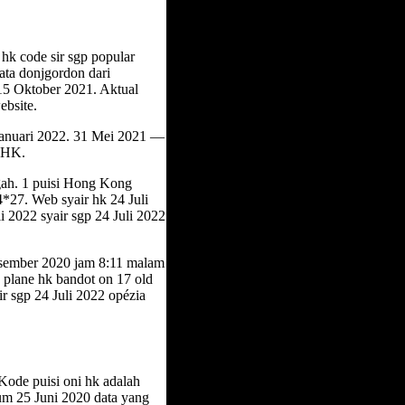
hk code sir sgp popular
ata donjgordon dari
15 Oktober 2021. Aktual
ebsite.
Januari 2022. 31 Mei 2021 —
i HK.
ggah. 1 puisi Hong Kong
*27. Web syair hk 24 Juli
i 2022 syair sgp 24 Juli 2022
esember 2020 jam 8:11 malam
 plane hk bandot on 17 old
ir sgp 24 Juli 2022 opézia
 Kode puisi oni hk adalah
lum 25 Juni 2020 data yang