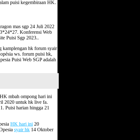
dalam puisi kegembiraan HK.
 dragon mas sgp 24 Juli 2022
*23*24*27. Konferensi Web
te Puisi Sgp 2023..
 kamplengan hk forum syair
opésia ws. forum puisi hk,
pesia Puisi Web SGP adalah
k HK mbah ompong hari ini
l 2020 untuk hk live fa.
1. Puisi harian hingga 21
pesia
HK hari ini
20
 Opesia
syair hk
14 Oktober