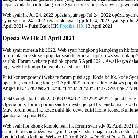
cepat. Anda benar tentang kode Syair sdy. syair opézia ws sgp websi
Web syair hk Jul 24, 2022 opézia syair sgp Jul 24, 2022 opézia syair
syair sgp Jul 24, 2022 keraton4d syair sgp Jul 24, 2022 syair sgp Jul
April 2021 – Puisi Batik HK
Prediksi HK
13 April 2021.
Opesia Ws Hk 21 April 2021
Web syair motesia hk 2022. Web syair hongkong kamplengan hk foru
forum hk code sir sgp popular search term sair opézia ws syair hk op
sair hk. Forum website puisi hk opézia 5 April 2021. Awal karya dal
juga website kumpulan gambar aksi puisi HK.
Puisi kontemporer di website forum puisi sgp. Kode bd hk, kode Syd
opesi hk, kode hong kong 09 April 2021 forum satir opesia ws popule
Angka 81645 di atas 2d 80*83*84*87 20*23*24*27. Syair hk 7 Mei
81645 angka jadi naik 2d 80*83*84*87 20*23*24*27. 1 puisi Hong K
Opézia puisi forum porum sair hk mystic jet pot hk bandot na 17 old m
May. forum puisi hk, kode puisi hk, dewa puisi Hong Kong. Kunjung
gambar aksi puisi HK.
Web syair hongkong kamplengan hk forum syair sdy 02 April 2021 fo
search term sair opézia ws syair hk opézia shair naga mas hk code sair
ketujuh bulan kelima. Website 10 April 2021 – Prediksi Puisi Batik