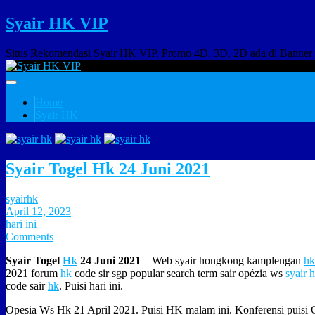
Syair HK VIP
Situs Rekomendasi Syair HK VIP. Promo 4D, 3D, 2D ada di Banner
Home
Syair HK
Syair Togel Hk 24 Juni 2021
syairhk
April 12, 2023
hari ini
Comments
Syair Togel
Hk
24 Juni 2021
– Web syair hongkong kamplengan
hk
2021 forum
hk
code sir sgp popular search term sair opézia ws
syair 
code sair
hk
. Puisi hari ini.
Opesia Ws Hk 21 April 2021. Puisi HK malam ini. Konferensi puisi