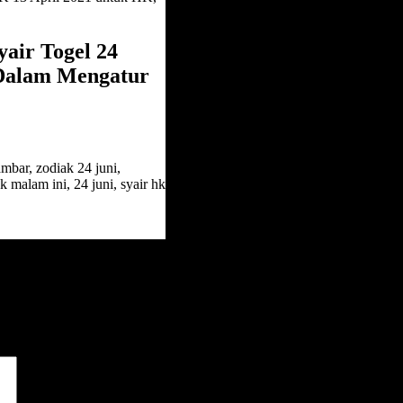
air Togel 24
 Dalam Mengatur
ambar, zodiak 24 juni,
hk malam ini, 24 juni, syair hk
*