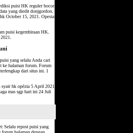
diksi puisi HK reguler bocor
ata yang diedit donjgordon.
 hk October 15, 2021. Opesia
alam puisi kegembiraan HK.
 2021.
uni
uisi yang selalu Anda cari
at ke halaman forum. Forum
rlengkap dari situs ini. 1
 syair hk opézia 5 April 2021
aga mas sgp hari ini 24 Juli
Selalu repost puisi yang
ke forum halaman dengan