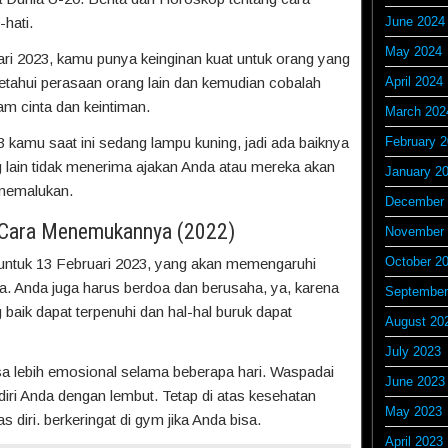
hati.
June 2024
May 2024
ri 2023, kamu punya keinginan kuat untuk orang yang
Ketahui perasaan orang lain dan kemudian cobalah
April 2024
m cinta dan keintiman.
March 202
 kamu saat ini sedang lampu kuning, jadi ada baiknya
February 
g lain tidak menerima ajakan Anda atau mereka akan
January 2
memalukan.
December 
 Cara Menemukannya (2022)
November 
October 2
untuk 13 Februari 2023, yang akan memengaruhi
da. Anda juga harus berdoa dan berusaha, ya, karena
September
baik dapat terpenuhi dan hal-hal buruk dapat
August 20
July 2023
a lebih emosional selama beberapa hari. Waspadai
June 2023
iri Anda dengan lembut. Tetap di atas kesehatan
May 2023
s diri. berkeringat di gym jika Anda bisa.
April 2023