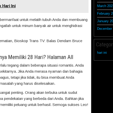
Hari Ini
March 202
February 
bermanfaat untuk melatih tubuh Anda dan membuang
January 2
ngatlah untuk minum banyak air untuk menghidrasi
December 
matian, Bioskop Trans TV: Balas Dendam Bruce
Categor
hari ini
nya Memiliki 28 Hari? Halaman All
lalu tegang dalam beberapa situasi romantis. Anda
ekitarnya. Jika Anda merasa nyaman dan bahagia
agus, tetapi jika tidak, itu bisa membuat Anda
 masalah yang harus diselesaikan.
 sangat penting. Orang akan terbuka untuk sudut
 pendekatan yang berbeda dari Anda. Bahkan jika
u memiliki peluang untuk berhasil. Semoga sukses Leo!