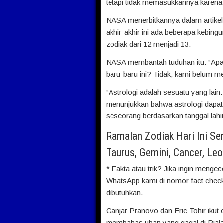
tetapi tidak memasukkannya karena 
NASA menerbitkannya dalam artikel
akhir-akhir ini ada beberapa kebin
zodiak dari 12 menjadi 13.
NASA membantah tuduhan itu. “A
baru-baru ini? Tidak, kami belum me
“Astrologi adalah sesuatu yang lai
menunjukkan bahwa astrologi dapat
seseorang berdasarkan tanggal lahi
Ramalan Zodiak Hari Ini Se
Taurus, Gemini, Cancer, Leo
* Fakta atau trik? Jika ingin menge
WhatsApp kami di nomor fact check
dibutuhkan.
Ganjar Pranovo dan Eric Tohir ikut
membahas uban yang gagal di Piala 