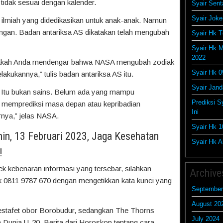
tidak sesuai dengan kalender.
Syair Sent
Syair Joke
 ilmiah yang didedikasikan untuk anak-anak. Namun
gungan. Badan antariksa AS dikatakan telah mengubah
Syair Hk T
Syair Hk M
2022
pakah Anda mendengar bahwa NASA mengubah zodiak
Syair Hk 0
lakukannya,” tulis badan antariksa AS itu.
Syair Jan
n. Itu bukan sains. Belum ada yang mampu
Prediksi S
 memprediksi masa depan atau kepribadian
Ini
rnya,” jelas NASA.
Syair Hk 1
nin, 13 Februari 2023, Jaga Kesehatan
Syair Hk Ak
!
cek kebenaran informasi yang tersebar, silahkan
Archive
 0811 9787 670 dengan mengetikkan kata kunci yang
September
August 20
 estafet obor Borobudur, sedangkan The Thorns
July 2024
Dunia U-20. Berita dari Horoskop tentang cara