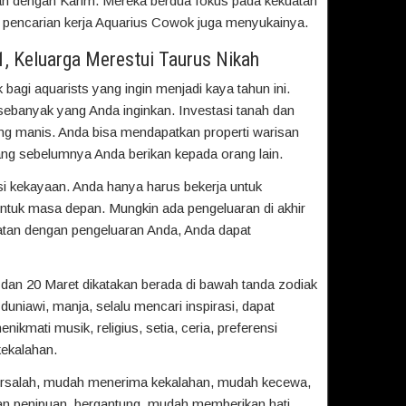
aan dengan Karim. Mereka berdua fokus pada kekuatan
en pencarian kerja Aquarius Cowok juga menyukainya.
1, Keluarga Merestui Taurus Nikah
 bagi aquarists yang ingin menjadi kaya tahun ini.
banyak yang Anda inginkan. Investasi tanah dan
ng manis. Anda bisa mendapatkan properti warisan
g sebelumnya Anda berikan kepada orang lain.
i kekayaan. Anda hanya harus bekerja untuk
ntuk masa depan. Mungkin ada pengeluaran di akhir
ratan dengan pengeluaran Anda, Anda dapat
i dan 20 Maret dikatakan berada di bawah tanda zodiak
 duniawi, manja, selalu mencari inspirasi, dapat
nikmati musik, religius, setia, ceria, preferensi
kekalahan.
rsalah, mudah menerima kekalahan, mudah kecewa,
gan penipuan, bergantung, mudah memberikan hati.