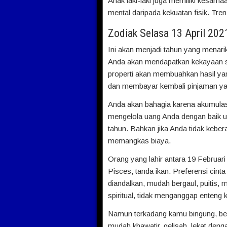
Anak laki-laki juga memiliki kesam
mental daripada kekuatan fisik. Tr
Zodiak Selasa 13 April 202
Ini akan menjadi tahun yang menarik
Anda akan mendapatkan kekayaan se
properti akan membuahkan hasil ya
dan membayar kembali pinjaman yan
Anda akan bahagia karena akumulas
mengelola uang Anda dengan baik u
tahun. Bahkan jika Anda tidak kebe
memangkas biaya.
Orang yang lahir antara 19 Februar
Pisces, tanda ikan. Preferensi cinta
diandalkan, mudah bergaul, puitis, me
spiritual, tidak menganggap enteng 
Namun terkadang kamu bingung, be
mudah khawatir, gelisah, lekat den