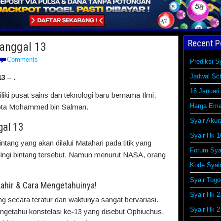
Recent P
Tanggal 13
Comments
Prediksi S
Jadwal Sct
13
– .
16 Januari
i pusat sains dan teknologi baru bernama Ilmi,
Harga Ema
hkota Mohammed bin Salman.
Syair Akur
gal 13
Syair Hk 1
intang yang akan dilalui Matahari pada titik yang
Forum Syai
lingi bintang tersebut. Namun menurut NASA, orang
Kode Syai
Syair Togo
ahir & Cara Mengetahuinya!
Syair Hk 2
ang secara teratur dan waktunya sangat bervariasi.
Syair Hk 2
getahui konstelasi ke-13 yang disebut Ophiuchus,