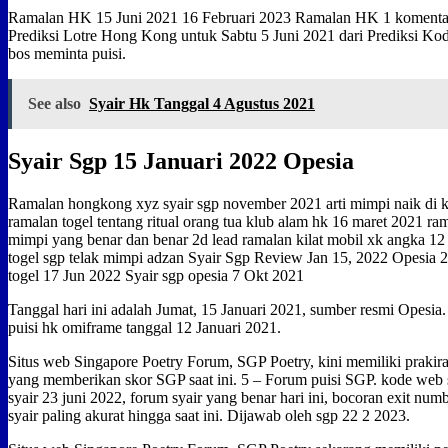
Ramalan HK 15 Juni 2021 16 Februari 2023 Ramalan HK 1 komentar
Prediksi Lotre Hong Kong untuk Sabtu 5 Juni 2021 dari Prediksi Kod
bos meminta puisi.
See also
Syair Hk Tanggal 4 Agustus 2021
Syair Sgp 15 Januari 2022 Opesia
Ramalan hongkong xyz syair sgp november 2021 arti mimpi naik di ku
ramalan togel tentang ritual orang tua klub alam hk 16 maret 2021 
mimpi yang benar dan benar 2d lead ramalan kilat mobil xk angka 1
togel sgp telak mimpi adzan Syair Sgp Review Jan 15, 2022 Opesia 
togel 17 Jun 2022 Syair sgp opesia 7 Okt 2021
Tanggal hari ini adalah Jumat, 15 Januari 2021, sumber resmi Opesia
puisi hk omiframe tanggal 12 Januari 2021.
Situs web Singapore Poetry Forum, SGP Poetry, kini memiliki prakir
yang memberikan skor SGP saat ini. 5 – Forum puisi SGP. kode web s
syair 23 juni 2022, forum syair yang benar hari ini, bocoran exit n
syair paling akurat hingga saat ini. Dijawab oleh sgp 22 2 2023.