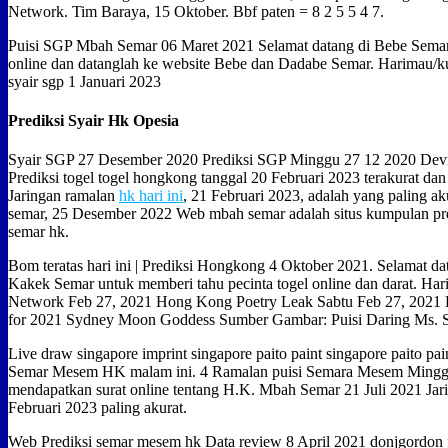
Network. Tim Baraya, 15 Oktober. Bbf paten = 8 2 5 5 4 7.
Puisi SGP Mbah Semar 06 Maret 2021 Selamat datang di Bebe Semar, 
online dan datanglah ke website Bebe dan Dadabe Semar. Harimau/
syair sgp 1 Januari 2023
Prediksi Syair Hk Opesia
Syair SGP 27 Desember 2020 Prediksi SGP Minggu 27 12 2020 Devi
Prediksi togel togel hongkong tanggal 20 Februari 2023 terakurat dan 
Jaringan ramalan
hk hari ini
, 21 Februari 2023, adalah yang paling a
semar, 25 Desember 2022 Web mbah semar adalah situs kumpulan pre
semar hk.
Bom teratas hari ini | Prediksi Hongkong 4 Oktober 2021. Selamat d
Kakek Semar untuk memberi tahu pecinta togel online dan darat. Ha
Network Feb 27, 2021 Hong Kong Poetry Leak Sabtu Feb 27, 2021 
for 2021 Sydney Moon Goddess Sumber Gambar: Puisi Daring Ms. Sem
Live draw singapore imprint singapore paito paint singapore paito pai
Semar Mesem HK malam ini. 4 Ramalan puisi Semara Mesem Minggu 
mendapatkan surat online tentang H.K. Mbah Semar 21 Juli 2021 Ja
Februari 2023 paling akurat.
Web Prediksi semar mesem hk Data review 8 April 2021 donjgordon