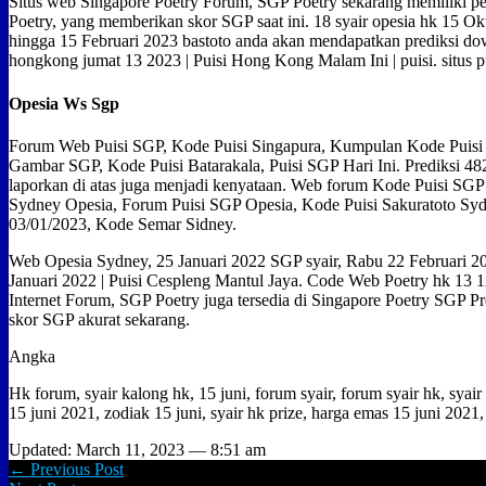
Situs web Singapore Poetry Forum, SGP Poetry sekarang memiliki p
Poetry, yang memberikan skor SGP saat ini. 18 syair opesia hk 15 Ok
hingga 15 Februari 2023 bastoto anda akan mendapatkan prediksi down
hongkong jumat 13 2023 | Puisi Hong Kong Malam Ini | puisi. situs pu
Opesia Ws Sgp
Forum Web Puisi SGP, Kode Puisi Singapura, Kumpulan Kode Puisi 
Gambar SGP, Kode Puisi Batarakala, Puisi SGP Hari Ini. Prediksi 
laporkan di atas juga menjadi kenyataan. Web forum Kode Puisi SG
Sydney Opesia, Forum Puisi SGP Opesia, Kode Puisi Sakuratoto S
03/01/2023, Kode Semar Sidney.
Web Opesia Sydney, 25 Januari 2022 SGP syair, Rabu 22 Februari 202
Januari 2022 | Puisi Cespleng Mantul Jaya. Code Web Poetry hk 13 1
Internet Forum, SGP Poetry juga tersedia di Singapore Poetry SGP P
skor SGP akurat sekarang.
Angka
Hk forum, syair kalong hk, 15 juni, forum syair, forum syair hk, syai
15 juni 2021, zodiak 15 juni, syair hk prize, harga emas 15 juni 2021, 
Updated: March 11, 2023 — 8:51 am
← Previous Post