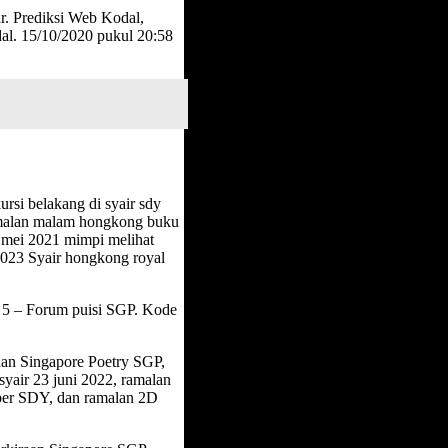
. Prediksi Web Kodal,
al. 15/10/2020 pukul 20:58
rsi belakang di syair sdy
ramalan malam hongkong buku
2 mei 2021 mimpi melihat
2023 Syair hongkong royal
. 5 – Forum puisi SGP. Kode
aan Singapore Poetry SGP,
yair 23 juni 2022, ramalan
umber SDY, dan ramalan 2D