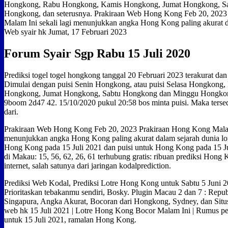
Hongkong, Rabu Hongkong, Kamis Hongkong, Jumat Hongkong, S
Hongkong, dan seterusnya. Prakiraan Web Hong Kong Feb 20, 202
Malam Ini sekali lagi menunjukkan angka Hong Kong paling akurat da
Web syair hk Jumat, 17 Februari 2023
Forum Syair Sgp Rabu 15 Juli 2020
Prediksi togel togel hongkong tanggal 20 Februari 2023 terakurat dan 
Dimulai dengan puisi Senin Hongkong, atau puisi Selasa Hongkon
Hongkong, Jumat Hongkong, Sabtu Hongkong dan Minggu Hongkong,
9boom 2d47 42. 15/10/2020 pukul 20:58 bos minta puisi. Maka tersed
dari.
Prakiraan Web Hong Kong Feb 20, 2023 Prakiraan Hong Kong Malam 
menunjukkan angka Hong Kong paling akurat dalam sejarah dunia lot
Hong Kong pada 15 Juli 2021 dan puisi untuk Hong Kong pada 15 Ju
di Makau: 15, 56, 62, 26, 61 terhubung gratis: ribuan prediksi Hong 
internet, salah satunya dari jaringan kodalprediction.
Prediksi Web Kodal, Prediksi Lotre Hong Kong untuk Sabtu 5 Juni 20
Prioritaskan tebakanmu sendiri, Bosky. Plugin Macau 2 dan 7 : Repub
Singapura, Angka Akurat, Bocoran dari Hongkong, Sydney, dan Situs
web hk 15 Juli 2021 | Lotre Hong Kong Bocor Malam Ini | Rumus p
untuk 15 Juli 2021, ramalan Hong Kong.