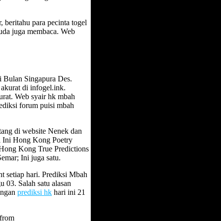
beritahu para pecinta togel
kuda juga membaca. Web
 Bulan Singapura Des.
akurat di infogel.ink.
kurat. Web syair hk mbah
diksi forum puisi mbah
atang di website Nenek dan
ri Ini Hong Kong Poetry
Hong Kong True Predictions
ar; Ini juga satu.
nt setiap hari. Prediksi Mbah
03. Salah satu alasan
ringan
prediksi hk
hari ini 21
 from