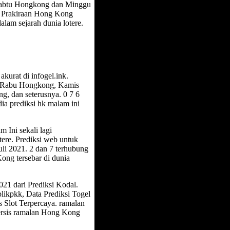
abtu Hongkong dan Minggu
3 Prakiraan Hong Kong
lam sejarah dunia lotere.
akurat di infogel.ink.
g, Rabu Hongkong, Kamis
 dan seterusnya. 0 7 6
ia prediksi hk malam ini
Ini sekali lagi
ere. Prediksi web untuk
li 2021. 2 dan 7 terhubung
Kong tersebar di dunia
21 dari Prediksi Kodal.
likpkk, Data Prediksi Togel
 Slot Terpercaya. ramalan
ersis ramalan Hong Kong