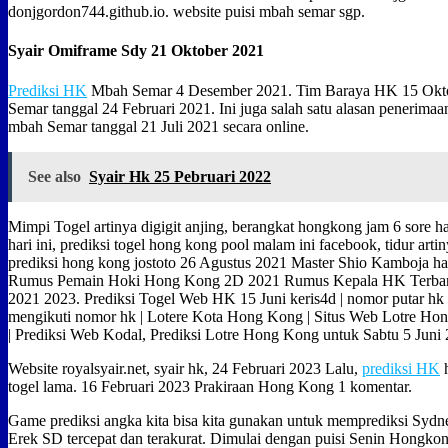
donjgordon744.github.io. website puisi mbah semar sgp.
Syair Omiframe Sdy 21 Oktober 2021
Prediksi HK
Mbah Semar 4 Desember 2021. Tim Baraya HK 15 Okt
Semar tanggal 24 Februari 2021. Ini juga salah satu alasan penerim
mbah Semar tanggal 21 Juli 2021 secara online.
See also
Syair Hk 25 Pebruari 2022
Mimpi Togel artinya digigit anjing, berangkat hongkong jam 6 sore h
hari ini, prediksi togel hong kong pool malam ini facebook, tidur arti
prediksi hong kong jostoto 26 Agustus 2021 Master Shio Kamboja har
Rumus Pemain Hoki Hong Kong 2D 2021 Rumus Kepala HK Terbaru
2021 2023. Prediksi Togel Web HK 15 Juni keris4d | nomor putar hk 
mengikuti nomor hk | Lotere Kota Hong Kong | Situs Web Lotre Ho
| Prediksi Web Kodal, Prediksi Lotre Hong Kong untuk Sabtu 5 Juni 
Website royalsyair.net, syair hk, 24 Februari 2023 Lalu,
prediksi HK
h
togel lama. 16 Februari 2023 Prakiraan Hong Kong 1 komentar.
Game prediksi angka kita bisa kita gunakan untuk memprediksi Sydn
Erek SD tercepat dan terakurat. Dimulai dengan puisi Senin Hongkong