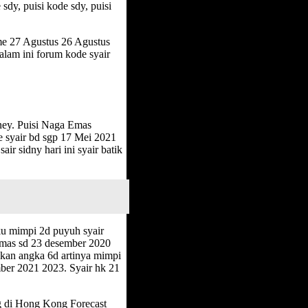
sdy, puisi kode sdy, puisi
e 27 Agustus 26 Agustus
lam ini forum kode syair
ey. Puisi Naga Emas
 syair bd sgp 17 Mei 2021
ir sidny hari ini syair batik
u mimpi 2d puyuh syair
a mas sd 23 desember 2020
ekan angka 6d artinya mimpi
er 2021 2023. Syair hk 21
ng di Hong Kong Forecast