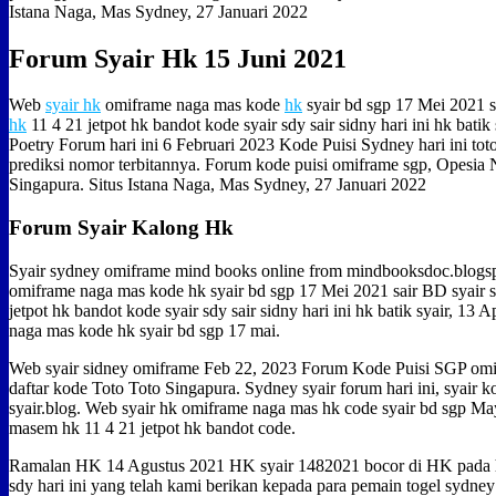
Istana Naga, Mas Sydney, 27 Januari 2022
Forum Syair Hk 15 Juni 2021
Web
syair hk
omiframe naga mas kode
hk
syair bd sgp 17 Mei 2021 
hk
11 4 21 jetpot hk bandot kode syair sdy sair sidny hari ini hk batik
Poetry Forum hari ini 6 Februari 2023 Kode Puisi Sydney hari ini toto
prediksi nomor terbitannya. Forum kode puisi omiframe sgp, Opesia 
Singapura. Situs Istana Naga, Mas Sydney, 27 Januari 2022
Forum Syair Kalong Hk
Syair sydney omiframe mind books online from mindbooksdoc.blog
omiframe naga mas kode hk syair bd sgp 17 Mei 2021 sair BD syair
jetpot hk bandot kode syair sdy sair sidny hari ini hk batik syair, 13 
naga mas kode hk syair bd sgp 17 mai.
Web syair sidney omiframe Feb 22, 2023 Forum Kode Puisi SGP om
daftar kode Toto Toto Singapura. Sydney syair forum hari ini, syair kod
syair.blog. Web syair hk omiframe naga mas hk code syair bd sgp Ma
masem hk 11 4 21 jetpot hk bandot code.
Ramalan HK 14 Agustus 2021 HK syair 1482021 bocor di HK pada h
sdy hari ini yang telah kami berikan kepada para pemain togel sydney 