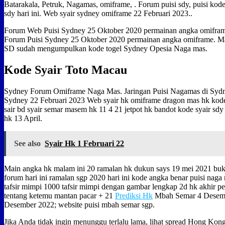
Batarakala, Petruk, Nagamas, omiframe, . Forum puisi sdy, puisi kode 
sdy hari ini. Web syair sydney omiframe 22 Februari 2023..
Forum Web Puisi Sydney 25 Oktober 2020 permainan angka omifram
Forum Puisi Sydney 25 Oktober 2020 permainan angka omiframe. Ma
SD sudah mengumpulkan kode togel Sydney Opesia Naga mas.
Kode Syair Toto Macau
Sydney Forum Omiframe Naga Mas. Jaringan Puisi Nagamas di Sydn
Sydney 22 Februari 2023 Web syair hk omiframe dragon mas hk kode
sair bd syair semar masem hk 11 4 21 jetpot hk bandot kode syair sdy sa
hk 13 April.
See also
Syair Hk 1 Februari 22
Main angka hk malam ini 20 ramalan hk dukun says 19 mei 2021 buk
forum hari ini ramalan sgp 2020 hari ini kode angka benar puisi nag
tafsir mimpi 1000 tafsir mimpi dengan gambar lengkap 2d hk akhir p
tentang ketemu mantan pacar + 21
Prediksi Hk
Mbah Semar 4 Desemb
Desember 2022; website puisi mbah semar sgp.
Jika Anda tidak ingin menunggu terlalu lama, lihat spread Hong Ko