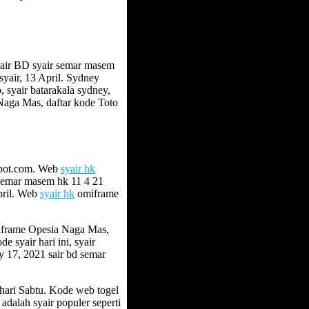
sair BD syair semar masem
 syair, 13 April. Sydney
, syair batarakala sydney,
Naga Mas, daftar kode Toto
spot.com. Web
syair hk
 semar masem hk 11 4 21
April. Web
syair hk
omiframe
iframe Opesia Naga Mas,
e syair hari ini, syair
y 17, 2021 sair bd semar
ari Sabtu. Kode web togel
adalah syair populer seperti