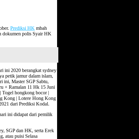
ober.
Prediksi HK
mbah
aan dokumen polis Syair HK
ari ini 2020 berangkat sydney
nya petik jamur dalam islam,
i ini, Master SGP Sabtu,
 + Ramalan 11 Hk 15 Juni
| Togel hongkong bocor |
ng Kong | Lotere Hong Kong
2021 dari Prediksi Kodal.
ari ini didapat dari pemilik
ey, SGP dan HK, serta Erek
, atau puisi Selasa