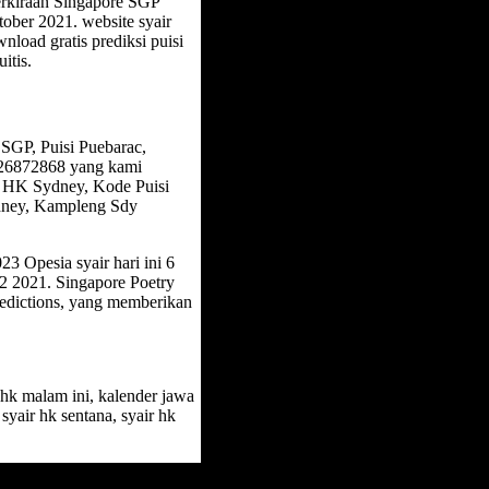
erkiraan Singapore SGP
tober 2021. website syair
load gratis prediksi puisi
itis.
SGP, Puisi Puebarac,
4826872868 yang kami
P HK Sydney, Kode Puisi
ydney, Kampleng Sdy
3 Opesia syair hari ini 6
2 2021. Singapore Poetry
redictions, yang memberikan
r hk malam ini, kalender jawa
syair hk sentana, syair hk