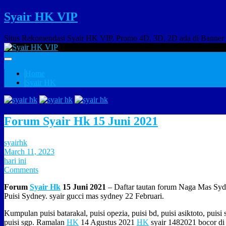
Syair HK VIP
Situs Rekomendasi Syair HK VIP. Promo 4D, 3D, 2D ada di Banner
Home
Syair HK
Forum Syair Hk 15 Juni 2021
syairhk
March 11, 2023
hari ini
Comments
Forum
Syair Hk
15 Juni 2021
– Daftar tautan forum Naga Mas S
Puisi Sydney. syair gucci mas sydney 22 Februari.
Kumpulan puisi batarakal, puisi opezia, puisi bd, puisi asiktoto, puisi 
puisi sgp. Ramalan
HK
14 Agustus 2021
HK
syair 1482021 bocor d