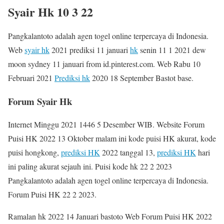
Syair Hk 10 3 22
Pangkalantoto adalah agen togel online terpercaya di Indonesia.
Web
syair hk
2021 prediksi 11 januari
hk
senin 11 1 2021 dew
moon sydney 11 januari from id.pinterest.com. Web Rabu 10
Februari 2021
Prediksi hk
2020 18 September Bastot base.
Forum Syair Hk
Internet Minggu 2021 1446 5 Desember WIB. Website Forum
Puisi HK 2022 13 Oktober malam ini kode puisi HK akurat, kode
puisi hongkong,
prediksi HK
2022 tanggal 13,
prediksi HK
hari
ini paling akurat sejauh ini. Puisi kode hk 22 2 2023
Pangkalantoto adalah agen togel online terpercaya di Indonesia.
Forum Puisi HK 22 2 2023.
Ramalan hk 2022 14 Januari bastoto Web Forum Puisi HK 2022