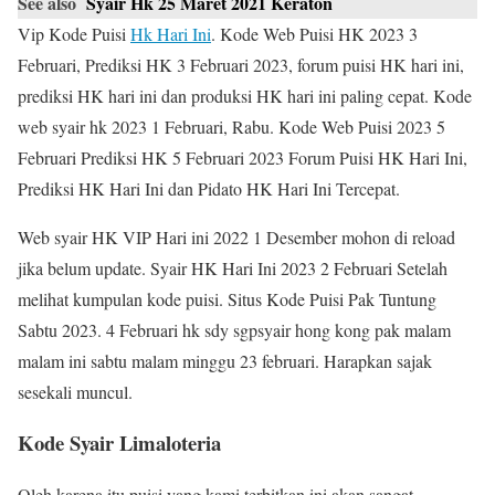
See also
Syair Hk 25 Maret 2021 Keraton
Vip Kode Puisi
Hk Hari Ini
. Kode Web Puisi HK 2023 3
Februari, Prediksi HK 3 Februari 2023, forum puisi HK hari ini,
prediksi HK hari ini dan produksi HK hari ini paling cepat. Kode
web syair hk 2023 1 Februari, Rabu. Kode Web Puisi 2023 5
Februari Prediksi HK 5 Februari 2023 Forum Puisi HK Hari Ini,
Prediksi HK Hari Ini dan Pidato HK Hari Ini Tercepat.
Web syair HK VIP Hari ini 2022 1 Desember mohon di reload
jika belum update. Syair HK Hari Ini 2023 2 Februari Setelah
melihat kumpulan kode puisi. Situs Kode Puisi Pak Tuntung
Sabtu 2023. 4 Februari hk sdy sgpsyair hong kong pak malam
malam ini sabtu malam minggu 23 februari. Harapkan sajak
sesekali muncul.
Kode Syair Limaloteria
Oleh karena itu puisi yang kami terbitkan ini akan sangat