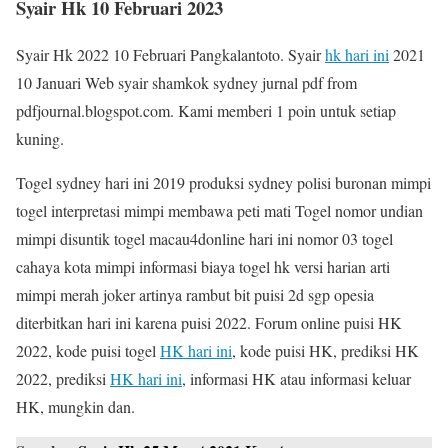
Syair Hk 10 Februari 2023
Syair Hk 2022 10 Februari Pangkalantoto. Syair
hk hari ini
2021
10 Januari Web syair shamkok sydney jurnal pdf from
pdfjournal.blogspot.com. Kami memberi 1 poin untuk setiap
kuning.
Togel sydney hari ini 2019 produksi sydney polisi buronan mimpi
togel interpretasi mimpi membawa peti mati Togel nomor undian
mimpi disuntik togel macau4donline hari ini nomor 03 togel
cahaya kota mimpi informasi biaya togel hk versi harian arti
mimpi merah joker artinya rambut bit puisi 2d sgp opesia
diterbitkan hari ini karena puisi 2022. Forum online puisi HK
2022, kode puisi togel
HK hari ini
, kode puisi HK, prediksi HK
2022, prediksi
HK hari ini
, informasi HK atau informasi keluar
HK, mungkin dan.