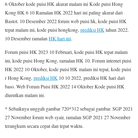
6 Oktober kode puisi HK akurat malam ini Kode puisi Hong
Kong HK 6 10 Ramalan HK 2022 hari ini paling akurat dari
Bastot. 10 Desember 2022 forum web puisi hk, kode puisi HK
tepat malam ini, kode puisi hongkong,
prediksi HK
tahun 2022.
10 Desember ramalan
HK hari ini
.
Forum puisi HK 2023 10 Februari, kode puisi HK tepat malam
ini, kode puisi Hong Kong, ramalan HK 10. Forum internet puisi
HK 2022 10 Oktober, kode puisi HK malam ini tepat, kode puisi
r Hong Kong,
prediksi HK
10 10 2022, prediksi HK hari dari
baso. Web Forum Puisi HK 2022 14 Oktober Kode puisi HK
diurutkan malam ini.
* Sebaiknya unggah gambar 720*312 sebagai gambar. SGP 2021
27 November forum web syair, ramalan SGP 2021 27 November
terangkum secara cepat dan tepat waktu.