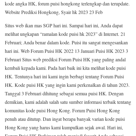
kode angka HK, forum puisi hongkong terlengkap dan terupdate.
Website Prediksi Hongkong, Syair hk 2023 23 Feb
Situs web ikan mas SGP hari ini. Sampai hari ini, Anda dapat
melihat ungkapan “ramalan kode puisi hk 2023” di Internet. 21
Februari; Anda benar dalam kode. Puisi itu sangat mengesankan
hari ini. Web Forum Puisi HK 2022 13 Januari Puisi HK 2023 3
Februari Situs web prediksi Forum Puisi HK yang paling andal
kembali kepada kami. Pada hari baik ini kita melihat kode puisi
HK. Tentunya hari ini kami ingin berbagi tentang Forum Puisi
HK. Kode puisi HK yang ingin kami perkenalkan di tahun 2023.
Tanggal 3 Februari dihitung sebagai semua puisi HK. Dengan
demikian, kami adalah salah satu sumber informasi terbaik tentang
komunitas kode puisi Hong Kong. Forum Puisi Hong Kong
penuh atau ditutup. Dan ingat berapa banyak varian kode puisi
Hong Kong yang harus kami kumpulkan sejak awal. Hari ini,
Forum Puisi HK Perkiraan telah menjadi favorit Anda sebagai