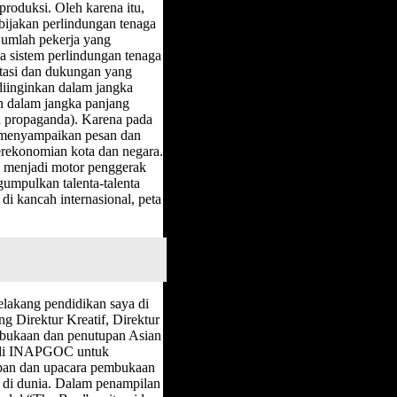
produksi. Oleh karena itu,
ebijakan perlindungan tenaga
 jumlah pekerja yang
da sistem perlindungan tenaga
estasi dan dukungan yang
 diinginkan dalam jangka
n dalam jangka panjang
eh propaganda). Karena pada
m menyampaikan pesan dan
rekonomian kota dan negara.
an menjadi motor penggerak
gumpulkan talenta-talenta
di kancah internasional, peta
belakang pendidikan saya di
ng Direktur Kreatif, Direktur
mbukaan dan penutupan Asian
if di INAPGOC untuk
upan dan upacara pembukaan
 di dunia. Dalam penampilan