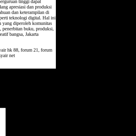
rguruan tinggi dapat
dang apresiasi dan produksi
ahuan dan keterampilan di
ti teknologi digital. Hal ini
mu yang diperoleh komunitas
, penerbitan buku, produksi,
eatif bangsa, Jakarta
syair hk 88, forum 21, forum
syair net
*