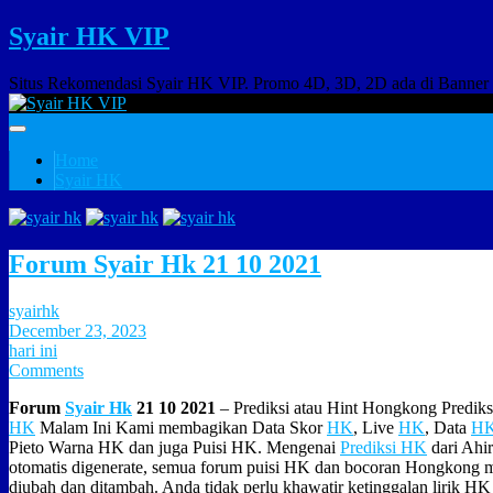
Syair HK VIP
Situs Rekomendasi Syair HK VIP. Promo 4D, 3D, 2D ada di Banner
Home
Syair HK
Forum Syair Hk 21 10 2021
syairhk
December 23, 2023
hari ini
Comments
Forum
Syair Hk
21 10 2021
– Prediksi atau Hint Hongkong Predik
HK
Malam Ini Kami membagikan Data Skor
HK
, Live
HK
, Data
H
Pieto Warna HK dan juga Puisi HK. Mengenai
Prediksi HK
dari Ahir
otomatis digenerate, semua forum puisi HK dan bocoran Hongkong m
diubah dan ditambah. Anda tidak perlu khawatir ketinggalan lirik HK