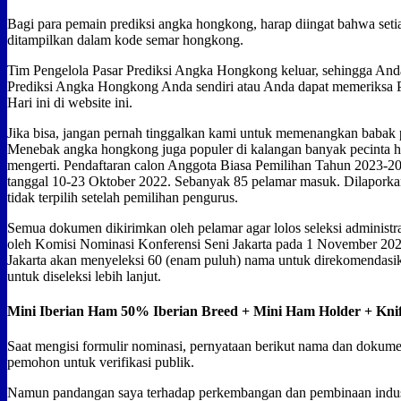
Bagi para pemain prediksi angka hongkong, harap diingat bahwa seti
ditampilkan dalam kode semar hongkong.
Tim Pengelola Pasar Prediksi Angka Hongkong keluar, sehingga Anda
Prediksi Angka Hongkong Anda sendiri atau Anda dapat memeriksa P
Hari ini di website ini.
Jika bisa, jangan pernah tinggalkan kami untuk memenangkan babak
Menebak angka hongkong juga populer di kalangan banyak pecinta
mengerti. Pendaftaran calon Anggota Biasa Pemilihan Tahun 2023-
tanggal 10-23 Oktober 2022. Sebanyak 85 pelamar masuk. Dilaporkan
tidak terpilih setelah pemilihan pengurus.
Semua dokumen dikirimkan oleh pelamar agar lolos seleksi administr
oleh Komisi Nominasi Konferensi Seni Jakarta pada 1 November 202
Jakarta akan menyeleksi 60 (enam puluh) nama untuk direkomendasi
untuk diseleksi lebih lanjut.
Mini Iberian Ham 50% Iberian Breed + Mini Ham Holder + Kni
Saat mengisi formulir nominasi, pernyataan berikut nama dan dokume
pemohon untuk verifikasi publik.
Namun pandangan saya terhadap perkembangan dan pembinaan industr