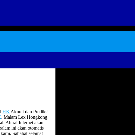
si
HK
Akurat dan Prediksi
K
, Malam Lex Hongkong,
al: Ahiral Internet akan
alam ini akan otomatis
 kami. Sahabat selamat