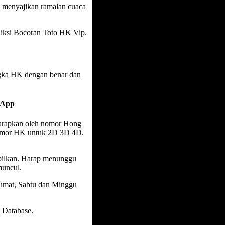
 menyajikan ramalan cuaca
ediksi Bocoran Toto HK Vip.
ngka HK dengan benar dan
a App
harapkan oleh nomor Hong
 nomor HK untuk 2D 3D 4D.
mpilkan. Harap menunggu
muncul.
Jumat, Sabtu dan Minggu
 Database.