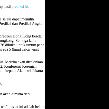
ap hasil
prediksi hk
 selalu dapat memilih
rediksi dan Prediksi Angka
 prediksi Hong Kong besok.
 hongkong. Semoga kamu
2026 dibuka untuk umum pada
 ada 5 (lima) calon yang
asi. Mereka akan dicalonkan
2. Konferensi Kesenian
kan kepada Akademi Jakarta
fe
n akan diminta dari
i film saat ini adalah belum