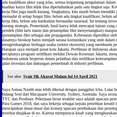
ada kualifikasi aktor yang jelas, semua tergantung pengalaman dalam 
kualitas karya film tidak bisa dipertahankan pada satu tingkat saja. K
kerja film juga masih kurang. Singkatnya, kita masih belum memiliki
memadai di setiap fungsi film, belum ada tingkat kualifikasi, belum a
kerja film, belum ada kurikulum berstandar nasional. Ini tentang inv
kurang strategis. Pemerintah, hasil karya tidak mencapai tujuan yang
pendek (film laris manis dan penampilan film menyenangkan) maupu
(penampilan film sebagai alat propaganda). Kebenaran diprediksi ol
dasarnya bioskop harus menjadi sarana komunikasi yang utuh dala
mengembangkan berbagai usaha (sektor ekonomi) yang membantu pe
Harapan saya menjadi pusat kota Jakarta. Perfilman di Indonesia ak
terciptanya program sertifikasi melalui Dewan Kesenian Jakarta, men
Indonesia untuk berperan dalam pelatihan dan sertifikasi keterampilan 
jalan investasi dan dukungan pemerintah di industri perfilman.
See also
Syair Hk Akurat Malam Ini 14 April 2021
Saya Anissa Nastiti atau lebih dikenal dengan panggilan Icha. Latar 
bidang Seni dari Macquarie University, Sydney, Australia. Saya seora
TVC dan Produser. Pekerjaan besar terakhir saya adalah upacara pe
Para Games 2018, dan saya bekerja sebagai kepala penelitian kreat
menciptakan dasar-dasar dan konsep upacara pembukaan dan penut
tersebut disajikan di no. Karena mempunyai kisah yang mengharukan