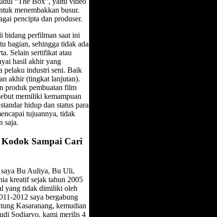
udul “The Box”, yaitu video
untuk menembakkan busur.
gai pencipta dan produser.
bidang perfilman saat ini
tu bagian, sehingga tidak ada
. Selain sertifikat atau
ai hasil akhir yang
 pelaku industri seni. Baik
n akhir (tingkat lanjutan).
an produk pembuatan film
rsebut memiliki kemampuan
tandar hidup dan status para
ncapai tujuannya, tidak
 saja.
k Kodok Sampai Cari
saya Bu Auliya, Bu Uli,
a kreatif sejak tahun 2005
l yang tidak dimiliki oleh
 2011-2012 saya bergabung
utung Kasaranang, kemudian
di Sodjarvo, kami merilis 4