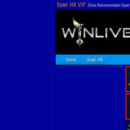
Syair HK VIP
Situs Rekomendasi Syair 
Home
Syair HK