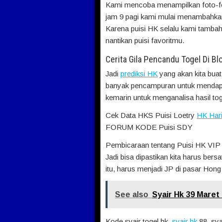
Kami mencoba menampilkan foto-fot
jam 9 pagi kami mulai menambahkan 
Karena puisi HK selalu kami tambah
nantikan puisi favoritmu.
Cerita Gila Pencandu Togel Di B
Jadi
prediksi HK
yang akan kita buat
banyak pencampuran untuk mendapa
kemarin untuk menganalisa hasil tog
Cek Data HKS Puisi Loetry
HK Hari
FORUM KODE Puisi SDY
Pembicaraan tentang Puisi HK VIP b
Jadi bisa dipastikan kita harus be
itu, harus menjadi JP di pasar Hon
See also
Syair Hk 39 Maret
Kode syair togel hk,
syair hk
88, sya