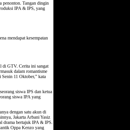
uta penonton. Tangan dingin
produksi IPA & IPS, yang
rena mendapat kesempatan
l di GTV. Cerita ini sangat
termasuk dalam romantisme
i Senin 11 Oktober,” kata
, seorang siswa IPS dan ketua
eorang siswa IPA yang
hanya dengan satu akun di
innya, Jakarta Arbani Yasiz
al drama bertajuk IPA & IPS.
h cantik Oppa Kenzo yang