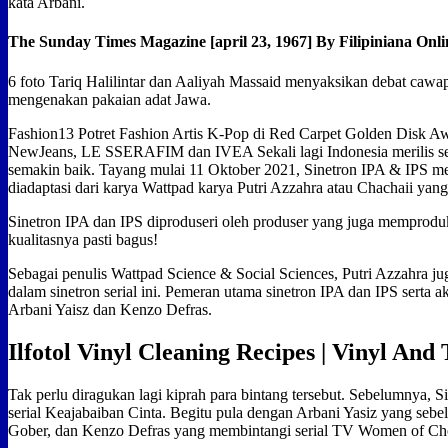
kata Arbani.
The Sunday Times Magazine [april 23, 1967] By Filipiniana Onli
6 foto Tariq Halilintar dan Aaliyah Massaid menyaksikan debat cawa
mengenakan pakaian adat Jawa.
Fashion13 Potret Fashion Artis K-Pop di Red Carpet Golden Disk Aw
NewJeans, LE SSERAFIM dan IVEA Sekali lagi Indonesia merilis se
semakin baik. Tayang mulai 11 Oktober 2021, Sinetron IPA & IPS m
diadaptasi dari karya Wattpad karya Putri Azzahra atau Chachaii yan
Sinetron IPA dan IPS diproduseri oleh produser yang juga memproduksi
kualitasnya pasti bagus!
Sebagai penulis Wattpad Science & Social Sciences, Putri Azzahra ju
dalam sinetron serial ini. Pemeran utama sinetron IPA dan IPS serta 
Arbani Yaisz dan Kenzo Defras.
Ilfotol Vinyl Cleaning Recipes | Vinyl And
Tak perlu diragukan lagi kiprah para bintang tersebut. Sebelumnya, S
serial Keajabaiban Cinta. Begitu pula dengan Arbani Yasiz yang sebe
Gober, dan Kenzo Defras yang membintangi serial TV Women of Ch