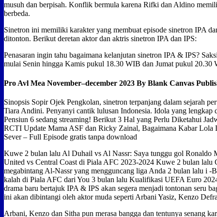
musuh dan berpisah. Konflik bermula karena Rifki dan Aldino memili
berbeda.
Sinetron ini memiliki karakter yang membuat episode sinetron IPA d
ditonton. Berikut deretan aktor dan aktris sinetron IPA dan IPS:
Penasaran ingin tahu bagaimana kelanjutan sinetron IPA & IPS? Saksi
mulai Senin hingga Kamis pukul 18.30 WIB dan Jumat pukul 20.30
Pro Avl Mea November–december 2023 By Blank Canvas Publis
Sinopsis Sopir Ojek Pengkolan, sinetron terpanjang dalam sejarah pert
Tiara Andini. Penyanyi cantik lulusan Indonesia. Idola yang lengkap
Pensiun 6 sedang streaming! Berikut 3 Hal yang Perlu Diketahui Ja
RCTI Update Mama ASF dan Ricky Zainal, Bagaimana Kabar Lola D
Sever – Full Episode gratis tanpa download
Kuwe 2 bulan lalu Al Duhail vs Al Nassr: Saya tunggu gol Ronaldo M
United vs Central Coast di Piala AFC 2023-2024 Kuwe 2 bulan lalu 
megabintang Al-Nassr yang mengguncang liga Anda 2 bulan lalu i -Ba
kalah di Piala AFC dari You 3 bulan lalu Kualifikasi UEFA Euro 2024
drama baru bertajuk IPA & IPS akan segera menjadi tontonan seru ba
ini akan dibintangi oleh aktor muda seperti Arbani Yasiz, Kenzo Defr
Arbani, Kenzo dan Sitha pun merasa bangga dan tentunya senang ka