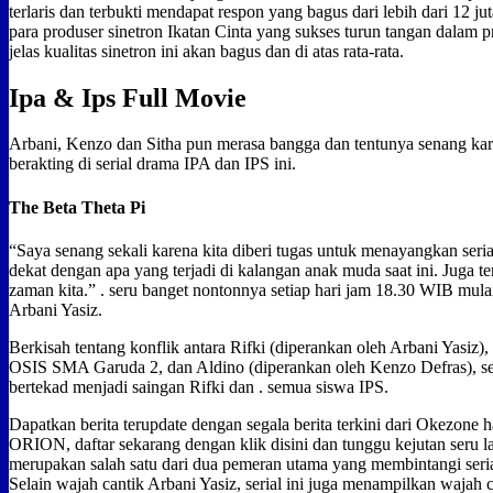
terlaris dan terbukti mendapat respon yang bagus dari lebih dari 12 j
para produser sinetron Ikatan Cinta yang sukses turun tangan dalam 
jelas kualitas sinetron ini akan bagus dan di atas rata-rata.
Ipa & Ips Full Movie
Arbani, Kenzo dan Sitha pun merasa bangga dan tentunya senang ka
berakting di serial drama IPA dan IPS ini.
The Beta Theta Pi
“Saya senang sekali karena kita diberi tugas untuk menayangkan seria
dekat dengan apa yang terjadi di kalangan anak muda saat ini. Juga 
zaman kita.” . seru banget nontonnya setiap hari jam 18.30 WIB mula
Arbani Yasiz.
Berkisah tentang konflik antara Rifki (diperankan oleh Arbani Yasiz)
OSIS SMA Garuda 2, dan Aldino (diperankan oleh Kenzo Defras), s
bertekad menjadi saingan Rifki dan . semua siswa IPS.
Dapatkan berita terupdate dengan segala berita terkini dari Okezone 
ORION, daftar sekarang dengan klik disini dan tunggu kejutan seru la
merupakan salah satu dari dua pemeran utama yang membintangi seri
Selain wajah cantik Arbani Yasiz, serial ini juga menampilkan waja