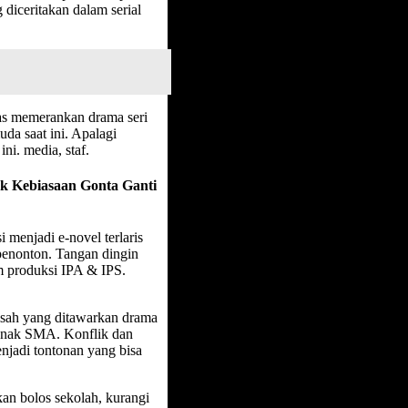
 diceritakan dalam serial
as memerankan drama seri
uda saat ini. Apalagi
ni. media, staf.
ak Kebiasaan Gonta Ganti
i menjadi e-novel terlaris
 penonton. Tangan dingin
am produksi IPA & IPS.
kisah yang ditawarkan drama
k-anak SMA. Konflik dan
njadi tontonan yang bisa
kan bolos sekolah, kurangi