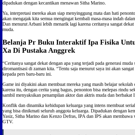
dipadukan dengan kecantikan menawan Sitha Marino.
Ya, interpretasi mereka akan siap menyinggung mata dan hati penont
akan mengajak kita semua mengingat kembali masa-masa indah dalam
Dan menurut Arbani lebih menarik lagi karena ceritanya sangat dekat
muda.
Belanja Pr Buku Interaktif Ipa Fisika Un
Xa Di Pustaka Anggrek
“Ceritanya sangat dekat dengan apa yang terjadi pada generasi muda saa
diromantisasi di zaman kita. “Tentu saja menurut saya ini akan sangat
kepada pers baru-baru ini.
Game ini diyakini akan membuat mereka yang masih belajar sekolah 
karena itu, dengan cerita yang bagus, penonton bisa melepas rindu s
sambil menyaksikan penampilan aktor dan aktris muda dan berbakat I
Konflik dan dinamika kehidupan keluarga yang intens membuat serial
yang bisa dinikmati seluruh anggota keluarga. Dipadukan dengan k
Yasiz, Sitha Marino dan Kenzo Defras, IPA dan IPS akan membawa w
GTV.