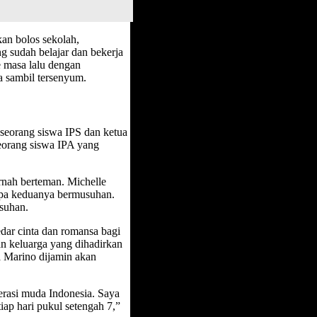
kan bolos sekolah,
g sudah belajar dan bekerja
e masa lalu dengan
a sambil tersenyum.
, seorang siswa IPS dan ketua
eorang siswa IPA yang
rnah berteman. Michelle
napa keduanya bermusuhan.
suhan.
edar cinta dan romansa bagi
an keluarga yang dihadirkan
a Marino dijamin akan
erasi muda Indonesia. Saya
iap hari pukul setengah 7,”