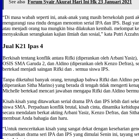
See also
Forum Syair Akurat Hari Ini Hk 23 Januari 2021
“Di masa wabah seperti ini, anak-anak yang masih bersekolah pasti a
mengurangi rasa rindu dengan menonton serial IPA dan IPS. Bagi yan
atau menjadi orang tua mungkin bisa dilakukan kembali. melompat k
menyaksikan serangkaian kajian ilmiah dan sosial,” kata Putri Azzahr
Jual K21 Ipas 4
Berkisah tentang konflik antara Rifki (diperankan oleh Arbani Yasiz)
OSIS SMA Garuda 2, dan Aldino (diperankan oleh Kenzo Defras), s
bertekad menjadi saingan Rifki dan . semua siswa IPS.
Tanpa diketahui banyak orang, terungkap bahwa Rifki dan Aldino pe
(diperankan Sitha Marino) yang berada di tengah tidak mengerti ke
Michelle bertekad mencari jawaban mengapa Rifki dan Aldino bermu
Kisah-kisah yang ditawarkan serial drama IPA dan IPS lebih dari sek
siswa SMA. Perpaduan konflik brutal, kisah cinta, dinamika kehidup
secara mendalam berkat akting Arbani Yasiz, Kenzo Defras, dan Sith
membuat Anda bahagia dan haru.
“Untuk menceritakan kisah yang sangat dekat dengan keseharian gen
menantikan drama seri IPA dan IPS yang dimulai Senin ini, tayang set