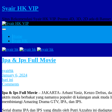
Syair HK VIP
Situs Rekomendasi Syair HK VIP. Promo 4D, 3D, 2D ada di Banner
Home
Syair HK
Ipa & Ips Full Movie
syairhk
January 6, 2024
hari ini
Comments
Ipa & Ips Full Movie
– JAKARTA- Arbani Yasiz, Kenzo Defras, dan
aktris muda berbakat yang namanya populer di kalangan anak muda In
membintangi Amazing Drama GTV, IPA, dan IPS.
Serial drama IPA dan IPS yang ditulis oleh Putri Azzahra ini diadaptas