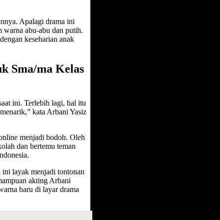
onnya. Apalagi drama ini
 warna abu-abu dan putih.
 dengan keseharian anak
tuk Sma/ma Kelas
t ini. Terlebih lagi, hal itu
 menarik,” kata Arbani Yasiz
online menjadi bodoh. Oleh
ekolah dan bertemu teman
ndonesia.
 ini layak menjadi tontonan
emampuan akting Arbani
arna baru di layar drama