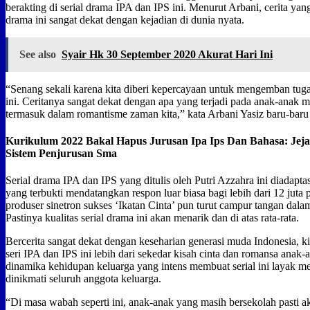
berakting di serial drama IPA dan IPS ini. Menurut Arbani, cerita yang
drama ini sangat dekat dengan kejadian di dunia nyata.
See also
Syair Hk 30 September 2020 Akurat Hari Ini
“Senang sekali karena kita diberi kepercayaan untuk mengemban tug
ini. Ceritanya sangat dekat dengan apa yang terjadi pada anak-anak m
termasuk dalam romantisme zaman kita,” kata Arbani Yasiz baru-baru i
Kurikulum 2022 Bakal Hapus Jurusan Ipa Ips Dan Bahasa: Jej
Sistem Penjurusan Sma
Serial drama IPA dan IPS yang ditulis oleh Putri Azzahra ini diadaptas
yang terbukti mendatangkan respon luar biasa bagi lebih dari 12 juta
produser sinetron sukses ‘Ikatan Cinta’ pun turut campur tangan dal
Pastinya kualitas serial drama ini akan menarik dan di atas rata-rata.
Bercerita sangat dekat dengan keseharian generasi muda Indonesia, 
seri IPA dan IPS ini lebih dari sekedar kisah cinta dan romansa ana
dinamika kehidupan keluarga yang intens membuat serial ini layak me
dinikmati seluruh anggota keluarga.
“Di masa wabah seperti ini, anak-anak yang masih bersekolah pasti a