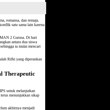
ma, romansa, dan remaja.
onflik satu sama lain karena
SMAN 2 Garusa. Di hari
angkan antara dua siswa
 sehingga ia mulai mencari
dalah Rifki yang diperankan
al Therapeutic
IPS untuk melanjutkan
g terus menunjukkan sikap
belum akhirnya menjadi