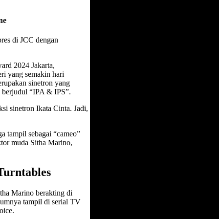
ne
pres di JCC dengan
ard 2024 Jakarta,
ri yang semakin hari
erupakan sinetron yang
g berjudul “IPA & IPS”.
 sinetron Ikata Cinta. Jadi,
ga tampil sebagai “cameo”
aktor muda Sitha Marino,
 Turntables
itha Marino berakting di
lumnya tampil di serial TV
oice.