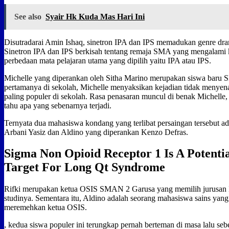
See also
Syair Hk Kuda Mas Hari Ini
Disutradarai Amin Ishaq, sinetron IPA dan IPS memadukan genre dra
Sinetron IPA dan IPS berkisah tentang remaja SMA yang mengalami k
perbedaan mata pelajaran utama yang dipilih yaitu IPA atau IPS.
Michelle yang diperankan oleh Sitha Marino merupakan siswa baru 
pertamanya di sekolah, Michelle menyaksikan kejadian tidak menyen
paling populer di sekolah. Rasa penasaran muncul di benak Michelle,
tahu apa yang sebenarnya terjadi.
Ternyata dua mahasiswa kondang yang terlibat persaingan tersebut a
Arbani Yasiz dan Aldino yang diperankan Kenzo Defras.
Sigma Non Opioid Receptor 1 Is A Potenti
Target For Long Qt Syndrome
Rifki merupakan ketua OSIS SMAN 2 Garusa yang memilih jurusan 
studinya. Sementara itu, Aldino adalah seorang mahasiswa sains yan
meremehkan ketua OSIS.
, kedua siswa populer ini terungkap pernah berteman di masa lalu se