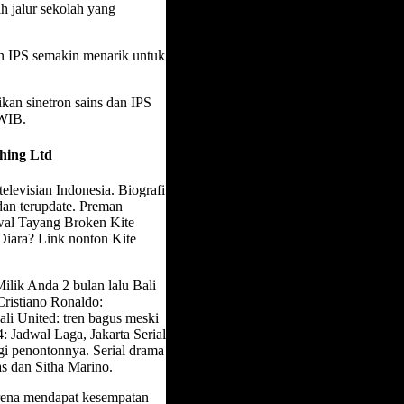
h jalur sekolah yang
an IPS semakin menarik untuk
kan sinetron sains dan IPS
 WIB.
hing Ltd
elevisian Indonesia. Biografi
 dan terupdate. Preman
dwal Tayang Broken Kite
iara? Link nonton Kite
ilik Anda 2 bulan lalu Bali
Cristiano Ronaldo:
li United: tren bagus meski
: Jadwal Laga, Jakarta Serial
gi penontonnya. Serial drama
as dan Sitha Marino.
rena mendapat kesempatan