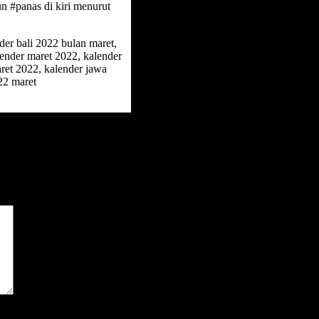
n #panas di kiri menurut
er bali 2022 bulan maret,
lender maret 2022, kalender
ret 2022, kalender jawa
22 maret
*