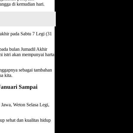
angga di kemudian hari.
khir pada Sabtu 7 Legi (31
pada bulan Jumadil Akhir
 istri akan mempunyai harta
anggapnya sebagai tambahan
a kita.
Januari Sampai
 Jawa, Weton Selasa Legi,
up sehat dan kualitas hidup