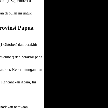
iwon (1 September) dan
n di bulan ini untuk
rovinsi Papua
(1 Oktober) dan berakhir
November) dan berakhir pada
arakter, Keberuntungan dan
 Rencanakan Acara, Ini
ngadakan perayaan