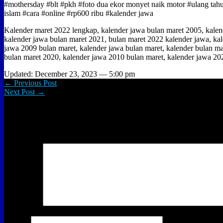
#mothersday #blt #pkh #foto dua ekor monyet naik motor #ulang tahu
islam #cara #online #rp600 ribu #kalender jawa
Kalender maret 2022 lengkap, kalender jawa bulan maret 2005, kalend
kalender jawa bulan maret 2021, bulan maret 2022 kalender jawa, ka
jawa 2009 bulan maret, kalender jawa bulan maret, kalender bulan ma
bulan maret 2020, kalender jawa 2010 bulan maret, kalender jawa 20
Updated: December 23, 2023 — 5:00 pm
← Previous Post
Next Post →
Leave a Reply
Your email address will not be published.
Required fields are marked
Comment
*
Name
*