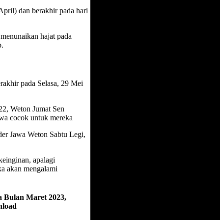
April) dan berakhir pada hari
 menunaikan hajat pada
p.
akhir pada Selasa, 29 Mei
022, Weton Jumat Sen
awa cocok untuk mereka
der Jawa Weton Sabtu Legi,
einginan, apalagi
aka akan mengalami
a Bulan Maret 2023,
nload