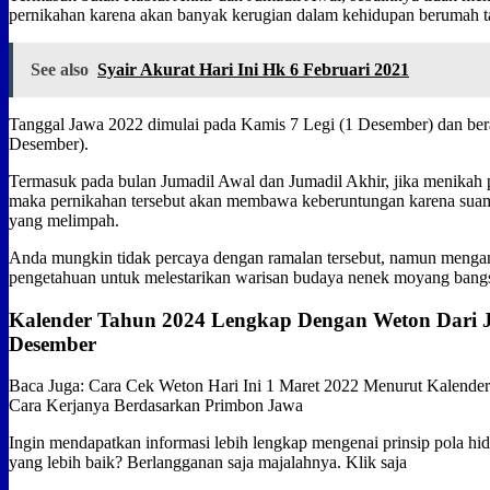
pernikahan karena akan banyak kerugian dalam kehidupan berumah t
See also
Syair Akurat Hari Ini Hk 6 Februari 2021
Tanggal Jawa 2022 dimulai pada Kamis 7 Legi (1 Desember) dan bera
Desember).
Termasuk pada bulan Jumadil Awal dan Jumadil Akhir, jika menikah 
maka pernikahan tersebut akan membawa keberuntungan karena suami
yang melimpah.
Anda mungkin tidak percaya dengan ramalan tersebut, namun meng
pengetahuan untuk melestarikan warisan budaya nenek moyang bangs
Kalender Tahun 2024 Lengkap Dengan Weton Dari 
Desember
Baca Juga: Cara Cek Weton Hari Ini 1 Maret 2022 Menurut Kalender
Cara Kerjanya Berdasarkan Primbon Jawa
Ingin mendapatkan informasi lebih lengkap mengenai prinsip pola hid
yang lebih baik? Berlangganan saja majalahnya. Klik saja