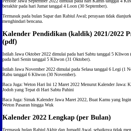
Periode Jawa September 2022 dimulai pada hari Kamis tanggal 4 Kl
berakhir pada hari Jumat tanggal 4 Loon (30 September).
Termasuk pada bulan Sapar dan Rabiul Awal; perayaan tidak dianjurka
menghindari bencana.
Kalender Pendidikan (kaldik) 2021/2022 P
(pdf)
Istilah Jawa Oktober 2022 dimulai pada hari Sabtu tanggal 5 Kliwon 
pada hari Senin tanggal 5 Kliwon (31 Oktober).
Istilah Jawa November 2022 dimulai pada Selasa tanggal 6 Legi (1 
Rabu tanggal 6 Kliwon (30 November).
Baca Juga: Weton Hari Ini 12 Maret 2022 Menurut Kalender Jawa: K
Jodoh yang Tepat di Hari Sabtu Pahini
Baca Juga: Simak Kalender Jawa Maret 2022, Buat Kamu yang Ingin
Weton Pasaran hingga Wuk
Kalender 2022 Lengkap (per Bulan)
Termasuk bulan Rabiul Akhir dan Jumadil Awal, sebaiknya tidak me