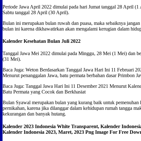
Periode Jawa April 2022 dimulai pada hari Jumat tanggal 28 April (1 
Sabtu tanggal 28 April (30 April).
Bulan ini merupakan bulan ruwah dan puasa, maka sebaiknya jangan
bulan ini karena dikhawatirkan akan mengalami kerugian dalam hidu
Kalender Kesehatan Bulan Juli 2022
Tanggal Jawa Mei 2022 dimulai pada Minggu, 28 Mei (1 Mei) dan ber
(31 Mei).
Baca Juga: Weton Berdasarkan Tanggal Jawa Hari Ini 11 Februari 2
Menurut penanggalan Jawa, batu permata berbahan dasar Primbon J
Baca Juga: Tanggal Jawa Hari Ini 11 Desember 2021 Menurut Kalen
Batu Permata yang Cocok dan Berkhasiat
Bulan Syawal merupakan bulan yang kurang baik untuk pemenuhan k
pernikahan, karena jika dilanggar dalam kehidupan rumah tangga m
kekurangan dan banyak hutang.
Kalender 2023 Indonesia White Transparent, Kalender Indonesi
Kalender Indonesia 2023, Maret, 2023 Png Image For Free Dow