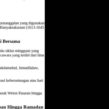
 penanggalan yang digunakan
u Hanyakrakusum (1613-1645
i Bersama
itu siklus mingguan yang
cawara yang terdiri dari lima
Bakdamulud, Jumadilalaw,
ari keberuntungan atau hari
masuk Weton Pasaran hingga
yaban Hingga Ramadan