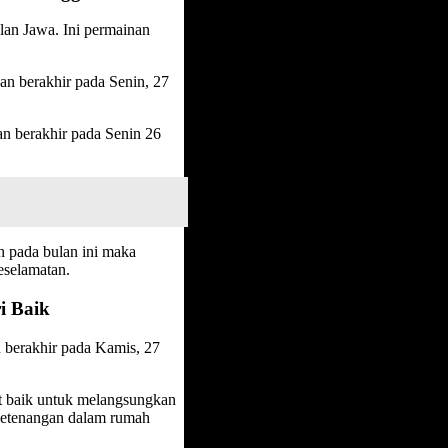
lan Jawa. Ini permainan
dan berakhir pada Senin, 27
an berakhir pada Senin 26
h pada bulan ini maka
eselamatan.
i Baik
n berakhir pada Kamis, 27
t baik untuk melangsungkan
ketenangan dalam rumah