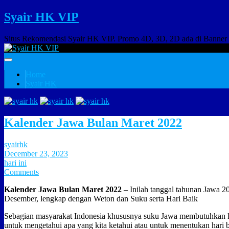
Syair HK VIP
Situs Rekomendasi Syair HK VIP. Promo 4D, 3D, 2D ada di Banner
Home
Syair HK
Kalender Jawa Bulan Maret 2022
syairhk
December 23, 2023
hari ini
Comments
Kalender Jawa Bulan Maret 2022
– Inilah tanggal tahunan Jawa 20
Desember, lengkap dengan Weton dan Suku serta Hari Baik
Sebagian masyarakat Indonesia khususnya suku Jawa membutuhkan k
untuk mengetahui apa yang kita ketahui atau untuk menentukan hari 