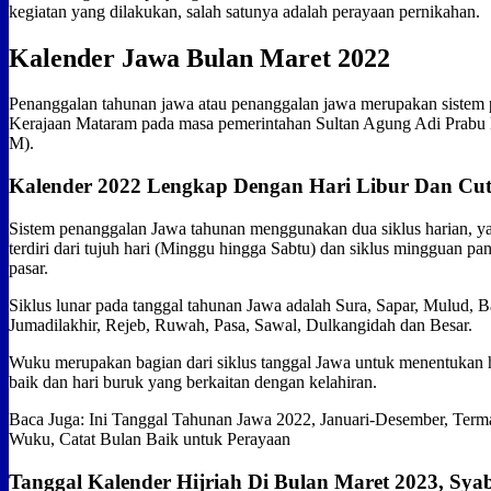
kegiatan yang dilakukan, salah satunya adalah perayaan pernikahan.
Kalender Jawa Bulan Maret 2022
Penanggalan tahunan jawa atau penanggalan jawa merupakan sistem
Kerajaan Mataram pada masa pemerintahan Sultan Agung Adi Prab
M).
Kalender 2022 Lengkap Dengan Hari Libur Dan Cut
Sistem penanggalan Jawa tahunan menggunakan dua siklus harian, ya
terdiri dari tujuh hari (Minggu hingga Sabtu) dan siklus mingguan pan
pasar.
Siklus lunar pada tanggal tahunan Jawa adalah Sura, Sapar, Mulud, 
Jumadilakhir, Rejeb, Ruwah, Pasa, Sawal, Dulkangidah dan Besar.
Wuku merupakan bagian dari siklus tanggal Jawa untuk menentukan h
baik dan hari buruk yang berkaitan dengan kelahiran.
Baca Juga: Ini Tanggal Tahunan Jawa 2022, Januari-Desember, Ter
Wuku, Catat Bulan Baik untuk Perayaan
Tanggal Kalender Hijriah Di Bulan Maret 2023, S