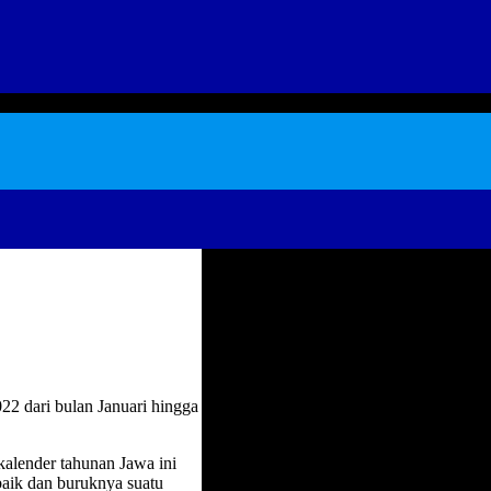
22 dari bulan Januari hingga
alender tahunan Jawa ini
baik dan buruknya suatu