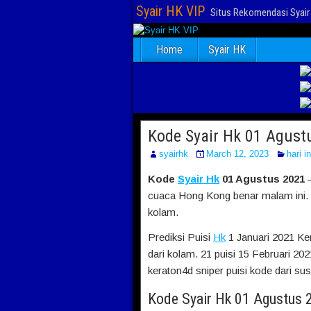
Syair HK VIP
Situs Rekomendasi Syair 
Home
Syair HK
Kode Syair Hk 01 Agust
syairhk
March 12, 2023
hari in
Kode
Syair Hk
01 Agustus 2021
–
cuaca Hong Kong benar malam ini.
kolam.
Prediksi Puisi
Hk
1 Januari 2021 Ke
dari kolam. 21 puisi 15 Februari 2
keraton4d sniper puisi kode dari su
Kode Syair Hk 01 Agustus 