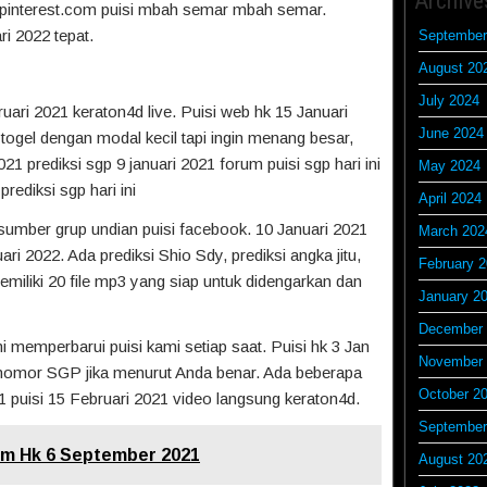
Archive
d.pinterest.com puisi mbah semar mbah semar.
ri 2022 tepat.
September
August 20
July 2024
ari 2021 keraton4d live. Puisi web hk 15 Januari
June 2024
togel dengan modal kecil tapi ingin menang besar,
021 prediksi sgp 9 januari 2021 forum puisi sgp hari ini
May 2024
rediksi sgp hari ini
April 2024
 sumber grup undian puisi facebook. 10 Januari 2021
March 202
i 2022. Ada prediksi Shio Sdy, prediksi angka jitu,
February 
emiliki 20 file mp3 yang siap untuk didengarkan dan
January 2
December 
 memperbarui puisi kami setiap saat. Puisi hk 3 Jan
November 
n nomor SGP jika menurut Anda benar. Ada beberapa
October 2
21 puisi 15 Februari 2021 video langsung keraton4d.
September
m Hk 6 September 2021
August 20