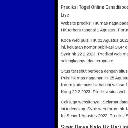
Prediksi Togel Online Canadiapo
Live
Website prediksi HK mas naga pada 
HK terbaru tanggal 1 Agustus. Foru
Kode web puisi HK 01 Agustus 2022,
ini, keluaran nomor publikasi SGP d
Syair hk 22 2 2023. Prediksi web m
selengkapnya dan terupdate.
Situs tersebut berbeda dengan situs
Puisi hk mas naga hari ini 25 Agust
forum kode puisi hk hari ini selas
Kong 22 2 2023. Prediksi situs we
Cek juga websitenya : Selamat dat
ini terlengkap. Syair web forum hk 
Ini Senin 1 Agustus 2022. Prediksi
Syair Dewa Nalo Hk Hari In