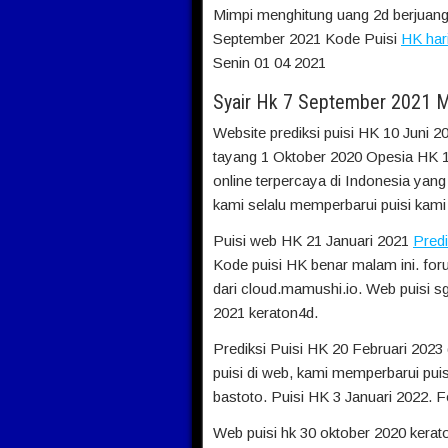
Mimpi menghitung uang 2d berjua
September 2021 Kode Puisi
HK hari
Senin 01 04 2021
Syair Hk 7 September 2021 M
Website prediksi puisi HK 10 Juni 
tayang 1 Oktober 2020 Opesia HK 1
online terpercaya di Indonesia yan
kami selalu memperbarui puisi kami 
Puisi web HK 21 Januari 2021
Pred
Kode puisi HK benar malam ini. for
dari cloud.mamushi.io. Web puisi sg
2021 keraton4d.
Prediksi Puisi HK 20 Februari 2023 d
puisi di web, kami memperbarui puis
bastoto. Puisi HK 3 Januari 2022. 
Web puisi hk 30 oktober 2020 kerat