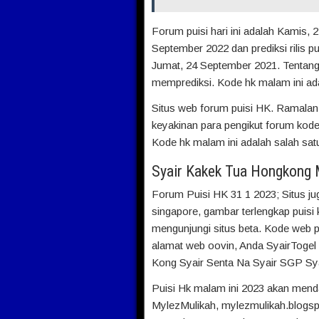
Forum puisi hari ini adalah Kamis, 
September 2022 dan prediksi rilis 
Jumat, 24 September 2021. Tentang
memprediksi. Kode hk malam ini adal
Situs web forum puisi HK. Ramalan
keyakinan para pengikut forum kode 
Kode hk malam ini adalah salah satu
Syair Kakek Tua Hongkong 
Forum Puisi HK 31 1 2023; Situs ju
singapore, gambar terlengkap puisi 
mengunjungi situs beta. Kode web 
alamat web oovin, Anda SyairTogel
Kong Syair Senta Na Syair SGP Sy
Puisi Hk malam ini 2023 akan mendap
MylezMulikah, mylezmulikah.blogspo