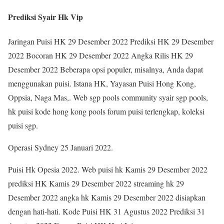
Prediksi Syair Hk Vip
Jaringan Puisi HK 29 Desember 2022 Prediksi HK 29 Desember
2022 Bocoran HK 29 Desember 2022 Angka Rilis HK 29
Desember 2022 Beberapa opsi populer, misalnya, Anda dapat
menggunakan puisi. Istana HK, Yayasan Puisi Hong Kong,
Oppsia, Naga Mas,. Web sgp pools community syair sgp pools,
hk puisi kode hong kong pools forum puisi terlengkap, koleksi
puisi sgp.
Operasi Sydney 25 Januari 2022.
Puisi Hk Opesia 2022. Web puisi hk Kamis 29 Desember 2022
prediksi HK Kamis 29 Desember 2022 streaming hk 29
Desember 2022 angka hk Kamis 29 Desember 2022 disiapkan
dengan hati-hati. Kode Puisi HK 31 Agustus 2022 Prediksi 31