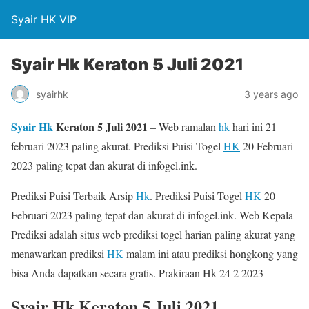
Syair HK VIP
Syair Hk Keraton 5 Juli 2021
syairhk
3 years ago
Syair Hk
Keraton 5 Juli 2021
– Web ramalan
hk
hari ini 21
februari 2023 paling akurat. Prediksi Puisi Togel
HK
20 Februari
2023 paling tepat dan akurat di infogel.ink.
Prediksi Puisi Terbaik Arsip
Hk
. Prediksi Puisi Togel
HK
20
Februari 2023 paling tepat dan akurat di infogel.ink. Web Kepala
Prediksi adalah situs web prediksi togel harian paling akurat yang
menawarkan prediksi
HK
malam ini atau prediksi hongkong yang
bisa Anda dapatkan secara gratis. Prakiraan Hk 24 2 2023
Syair Hk Keraton 5 Juli 2021