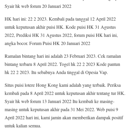
Syair hk web forum 20 Januari 2022
HK hari ini: 22 2 2023. Kembali pada tanggal 12 April 2022
untuk keputusan akhir puisi HK. Kode puisi HK 31 Agustus
2022, Prediksi HK 31 Agustus 2022, forum puisi HK hari ini,
angka bocor. Forum Puisi HK 20 Januari 2022
Ramalan bintang hari ini adalah 23 Februari 2023. Cek ramalan
bintang terbaru 8 April 2022. Togel hk 22 2 2023 Kode pantun
hk 22 2 2023. Itu sebabnya Anda tinggal di Opesia Vap.
Situs puisi lotere Hong Kong kami adalah yang terbaik. Periksa
kembali pada 8 April 2022 untuk keputusan akhir tentang tur HK.
Syair hk web forum 13 Januari 2022 Itu kembali ke masing-
masing untuk keputusan akhir pada 31 Mei 2022. Web puisi 9
April 2022 hari ini, kami jamin akan memberikan dampak positif
untuk kalian semua.