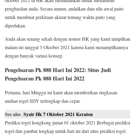
oktober 2021 di HK akan memudahkan untuk menambah
penghasilan anda. Secara umum, andalkan data rilis awal paito
untuk membuat perkiraan akurat tentang waktu paito yang
diperlukan.
Anda akan senang sekali dengan nomor HK yang kami tampilkan
malam ini tanggal 3 Oktober 2021 karena kami menampilkannya
dengan banyak variasi konsep.
Pengeluaran Pk 888 Hari Ini 2022: Situs Judi
Pengeluaran Pk 888 Hari Ini 2022
Pertama, hari Minggu ini kami akan memberikan ringkasan
undian togel SDY terlengkap dan cepat.
See also
Syair Hk 7 Oktober 2021 Keraton
Prediksi togel hongkong jumat 01 oktober 2021 Berbagai prediksi
togel dan gambar lengkap untuk hari ini dari situs prediksi togel.