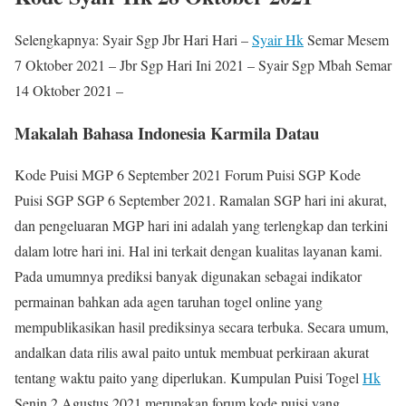
Selengkapnya: Syair Sgp Jbr Hari Hari –
Syair Hk
Semar Mesem
7 Oktober 2021 – Jbr Sgp Hari Ini 2021 – Syair Sgp Mbah Semar
14 Oktober 2021 –
Makalah Bahasa Indonesia Karmila Datau
Kode Puisi MGP 6 September 2021 Forum Puisi SGP Kode
Puisi SGP SGP 6 September 2021. Ramalan SGP hari ini akurat,
dan pengeluaran MGP hari ini adalah yang terlengkap dan terkini
dalam lotre hari ini. Hal ini terkait dengan kualitas layanan kami.
Pada umumnya prediksi banyak digunakan sebagai indikator
permainan bahkan ada agen taruhan togel online yang
mempublikasikan hasil prediksinya secara terbuka. Secara umum,
andalkan data rilis awal paito untuk membuat perkiraan akurat
tentang waktu paito yang diperlukan. Kumpulan Puisi Togel
Hk
Senin 2 Agustus 2021 merupakan forum kode puisi yang