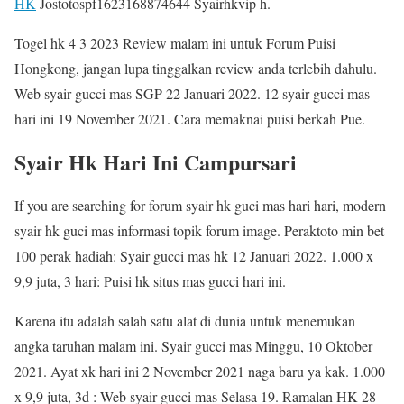
HK
Jostotospf1623168874644 Syairhkvip h.
Togel hk 4 3 2023 Review malam ini untuk Forum Puisi
Hongkong, jangan lupa tinggalkan review anda terlebih dahulu.
Web syair gucci mas SGP 22 Januari 2022. 12 syair gucci mas
hari ini 19 November 2021. Cara memaknai puisi berkah Pue.
Syair Hk Hari Ini Campursari
If you are searching for forum syair hk guci mas hari hari, modern
syair hk guci mas informasi topik forum image. Peraktoto min bet
100 perak hadiah: Syair gucci mas hk 12 Januari 2022. 1.000 x
9,9 juta, 3 hari: Puisi hk situs mas gucci hari ini.
Karena itu adalah salah satu alat di dunia untuk menemukan
angka taruhan malam ini. Syair gucci mas Minggu, 10 Oktober
2021. Ayat xk hari ini 2 November 2021 naga baru ya kak. 1.000
x 9,9 juta, 3d : Web syair gucci mas Selasa 19. Ramalan HK 28