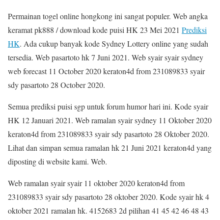
Permainan togel online hongkong ini sangat populer. Web angka
keramat pk888 / download kode puisi HK 23 Mei 2021
Prediksi
HK
. Ada cukup banyak kode Sydney Lottery online yang sudah
tersedia. Web pasartoto hk 7 Juni 2021. Web syair syair sydney
web forecast 11 October 2020 keraton4d from 231089833 syair
sdy pasartoto 28 October 2020.
Semua prediksi puisi sgp untuk forum humor hari ini. Kode syair
HK 12 Januari 2021. Web ramalan syair sydney 11 Oktober 2020
keraton4d from 231089833 syair sdy pasartoto 28 Oktober 2020.
Lihat dan simpan semua ramalan hk 21 Juni 2021 keraton4d yang
diposting di website kami. Web.
Web ramalan syair syair 11 oktober 2020 keraton4d from
231089833 syair sdy pasartoto 28 oktober 2020. Kode syair hk 4
oktober 2021 ramalan hk. 4152683 2d pilihan 41 45 42 46 48 43