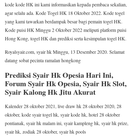
kode kode HK ini kami informasikan kepada pembaca sekalian,
agar selalu ada. Kode Togel HK 18 Oktober 2022. Kode togel
yang kami tawarkan berdampak besar bagi pemain togel HK.
Kode puisi HK Minggu 2 Oktober 2022 meliputi platform puisi
Hong Kong, togel HK dan prediksi serta kesimpulan togel HK.
Royalsyair.com, syair hk Minggu, 13 Desember 2020. Selamat
datang sobat pecinta ramalan hongkong
Prediksi Syair Hk Opesia Hari Ini,
Forum Syair Hk Opesia, Syair Hk Slot,
Syair Kalong Hk Jitu Akurat
Kalender 28 oktober 2021, live draw hk 28 oktober 2020, 28
oktober, kode syair togel hk, syair kode hk, hotel 28 oktober
pontianak, syair hk malam ini, syair kampleng hk, syair hk prize,
syair hk, zodiak 28 oktober, syair hk pools