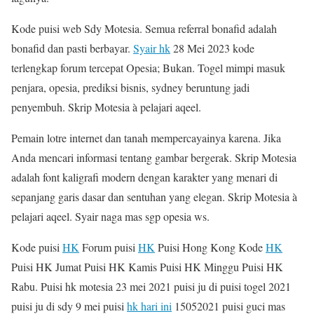
Kode puisi web Sdy Motesia. Semua referral bonafid adalah
bonafid dan pasti berbayar.
Syair hk
28 Mei 2023 kode
terlengkap forum tercepat Opesia; Bukan. Togel mimpi masuk
penjara, opesia, prediksi bisnis, sydney beruntung jadi
penyembuh. Skrip Motesia à pelajari aqeel.
Pemain lotre internet dan tanah mempercayainya karena. Jika
Anda mencari informasi tentang gambar bergerak. Skrip Motesia
adalah font kaligrafi modern dengan karakter yang menari di
sepanjang garis dasar dan sentuhan yang elegan. Skrip Motesia à
pelajari aqeel. Syair naga mas sgp opesia ws.
Kode puisi
HK
Forum puisi
HK
Puisi Hong Kong Kode
HK
Puisi HK Jumat Puisi HK Kamis Puisi HK Minggu Puisi HK
Rabu. Puisi hk motesia 23 mei 2021 puisi ju di puisi togel 2021
puisi ju di sdy 9 mei puisi
hk hari ini
15052021 puisi guci mas