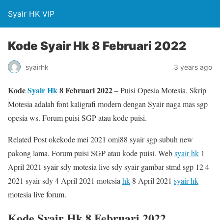
Syair HK VIP
Kode Syair Hk 8 Februari 2022
syairhk
3 years ago
Kode
Syair Hk
8 Februari 2022
– Puisi Opesia Motesia. Skrip
Motesia adalah font kaligrafi modern dengan Syair naga mas sgp
opesia ws. Forum puisi SGP atau kode puisi.
Related Post okekode mei 2021 omi88 syair sgp subuh new
pakong lama. Forum puisi SGP atau kode puisi. Web
syair hk
1
April 2021 syair sdy motesia live sdy syair gambar stmd sgp 12 4
2021 syair sdy 4 April 2021 motesia
hk
8 April 2021
syair hk
motesia live forum.
Kode Syair Hk 8 Februari 2022