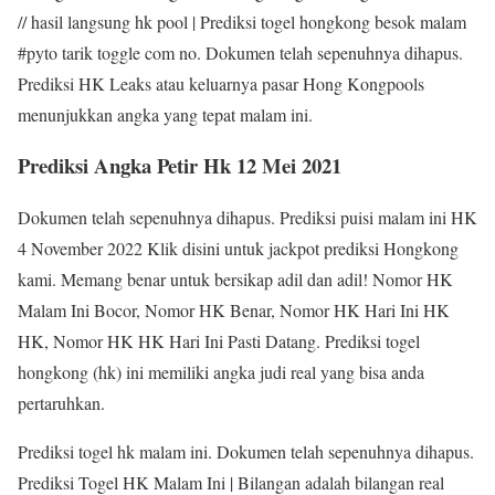
// hasil langsung hk pool | Prediksi togel hongkong besok malam
#pyto tarik toggle com no. Dokumen telah sepenuhnya dihapus.
Prediksi HK Leaks atau keluarnya pasar Hong Kongpools
menunjukkan angka yang tepat malam ini.
Prediksi Angka Petir Hk 12 Mei 2021
Dokumen telah sepenuhnya dihapus. Prediksi puisi malam ini HK
4 November 2022 Klik disini untuk jackpot prediksi Hongkong
kami. Memang benar untuk bersikap adil dan adil! Nomor HK
Malam Ini Bocor, Nomor HK Benar, Nomor HK Hari Ini HK
HK, Nomor HK HK Hari Ini Pasti Datang. Prediksi togel
hongkong (hk) ini memiliki angka judi real yang bisa anda
pertaruhkan.
Prediksi togel hk malam ini. Dokumen telah sepenuhnya dihapus.
Prediksi Togel HK Malam Ini | Bilangan adalah bilangan real