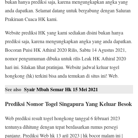
bukan hanya prediksi saja, karena mengungkapkan angka yang
anda dapatkan. Selamat datang untuk bergabung dengan Saluran
Prakiraan Cuaca HK kami.
Website prediksi HK yang kami sediakan disini bukan hanya
prediksi saja, karena mengungkapkan angka yang anda dapatkan.
Bocoran Puisi HK Athiral 2020 Rilis, Sabtu 14 Agustus 2021,
nomor pengumuman dibuka untuk rilis Leak HK Athiral 2020
hari ini. Silakan lihat pratinjau. Website jadwal keluar togel
hongkong (hk) terkini bisa anda temukan di situs ini! Web.
See also
Syair Mbah Semar Hk 15 Mei 2021
Prediksi Nomor Togel Singapura Yang Keluar Besok
Web prediksi result togel hongkong tanggal 6 februari 2023
tentunya dihitung dengan tepat berdasarkan rumus persegi
panjang. Prediksi Web hk 13 aril 2023 | hk bocor malam ini |