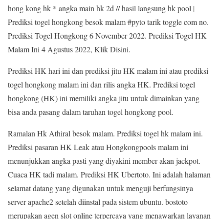
hong kong hk * angka main hk 2d // hasil langsung hk pool |
Prediksi togel hongkong besok malam #pyto tarik toggle com no.
Prediksi Togel Hongkong 6 November 2022. Prediksi Togel HK
Malam Ini 4 Agustus 2022, Klik Disini.
Prediksi HK hari ini dan prediksi jitu HK malam ini atau prediksi
togel hongkong malam ini dan rilis angka HK. Prediksi togel
hongkong (HK) ini memiliki angka jitu untuk dimainkan yang
bisa anda pasang dalam taruhan togel hongkong pool.
Ramalan Hk Athiral besok malam. Prediksi togel hk malam ini.
Prediksi pasaran HK Leak atau Hongkongpools malam ini
menunjukkan angka pasti yang diyakini member akan jackpot.
Cuaca HK tadi malam. Prediksi HK Ubertoto. Ini adalah halaman
selamat datang yang digunakan untuk menguji berfungsinya
server apache2 setelah diinstal pada sistem ubuntu. bostoto
merupakan agen slot online terpercaya yang menawarkan layanan