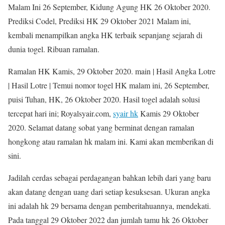
Malam Ini 26 September, Kidung Agung HK 26 Oktober 2020.
Prediksi Codel, Prediksi HK 29 Oktober 2021 Malam ini,
kembali menampilkan angka HK terbaik sepanjang sejarah di
dunia togel. Ribuan ramalan.
Ramalan HK Kamis, 29 Oktober 2020. main | Hasil Angka Lotre
| Hasil Lotre | Temui nomor togel HK malam ini, 26 September,
puisi Tuhan, HK, 26 Oktober 2020. Hasil togel adalah solusi
tercepat hari ini; Royalsyair.com,
syair hk
Kamis 29 Oktober
2020. Selamat datang sobat yang berminat dengan ramalan
hongkong atau ramalan hk malam ini. Kami akan memberikan di
sini.
Jadilah cerdas sebagai perdagangan bahkan lebih dari yang baru
akan datang dengan uang dari setiap kesuksesan. Ukuran angka
ini adalah hk 29 bersama dengan pemberitahuannya, mendekati.
Pada tanggal 29 Oktober 2022 dan jumlah tamu hk 26 Oktober