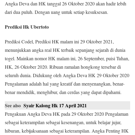
Angka Deva dan HK tanggal 26 Oktober 2020 akan hadir lebih
dari dua puluh. Dengan uang untuk setiap kesuksesan.
Prediksi Hk Ubertoto
Prediksi Codel, Prediksi HK malam ini 29 Oktober 2021,
menunjukkan angka real HK terbaik sepanjang sejarah di dunia
togel. Mainkan nomor HK malam ini, 26 September, puisi Tuhan,
HK, 26 Oktober 2020. Ribuan ramalan hongkong tersebar di
seluruh dunia. Didukung oleh Angka Deva HK 29 Oktober 2020
Pengalaman adalah hal yang kreatif dan menyenangkan, benar-
benar mendidik, menghibur, dan cerdas yang dapat dipahami.
See also
Syair Kalong Hk 17 April 2021
Pengakuan Angka Deva HK pada 29 Oktober 2020 Pengalaman
sebagai keterampilan sebagai kesenangan, untuk belajar jujur,
hiburan, kebijaksanaan sebagai keterampilan. Angka Penting HK