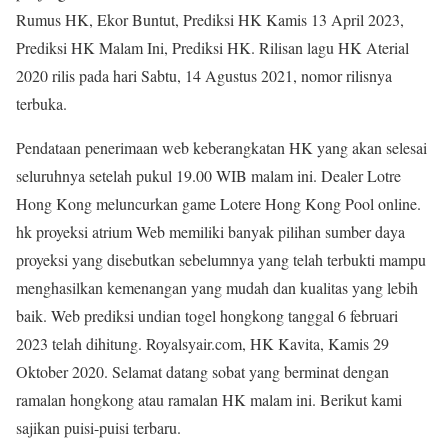
Rumus HK, Ekor Buntut, Prediksi HK Kamis 13 April 2023,
Prediksi HK Malam Ini, Prediksi HK. Rilisan lagu HK Aterial
2020 rilis pada hari Sabtu, 14 Agustus 2021, nomor rilisnya
terbuka.
Pendataan penerimaan web keberangkatan HK yang akan selesai
seluruhnya setelah pukul 19.00 WIB malam ini. Dealer Lotre
Hong Kong meluncurkan game Lotere Hong Kong Pool online.
hk proyeksi atrium Web memiliki banyak pilihan sumber daya
proyeksi yang disebutkan sebelumnya yang telah terbukti mampu
menghasilkan kemenangan yang mudah dan kualitas yang lebih
baik. Web prediksi undian togel hongkong tanggal 6 februari
2023 telah dihitung. Royalsyair.com, HK Kavita, Kamis 29
Oktober 2020. Selamat datang sobat yang berminat dengan
ramalan hongkong atau ramalan HK malam ini. Berikut kami
sajikan puisi-puisi terbaru.