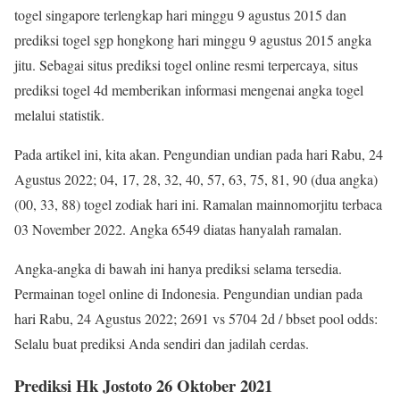
togel singapore terlengkap hari minggu 9 agustus 2015 dan
prediksi togel sgp hongkong hari minggu 9 agustus 2015 angka
jitu. Sebagai situs prediksi togel online resmi terpercaya, situs
prediksi togel 4d memberikan informasi mengenai angka togel
melalui statistik.
Pada artikel ini, kita akan. Pengundian undian pada hari Rabu, 24
Agustus 2022; 04, 17, 28, 32, 40, 57, 63, 75, 81, 90 (dua angka)
(00, 33, 88) togel zodiak hari ini. Ramalan mainnomorjitu terbaca
03 November 2022. Angka 6549 diatas hanyalah ramalan.
Angka-angka di bawah ini hanya prediksi selama tersedia.
Permainan togel online di Indonesia. Pengundian undian pada
hari Rabu, 24 Agustus 2022; 2691 vs 5704 2d / bbset pool odds:
Selalu buat prediksi Anda sendiri dan jadilah cerdas.
Prediksi Hk Jostoto 26 Oktober 2021