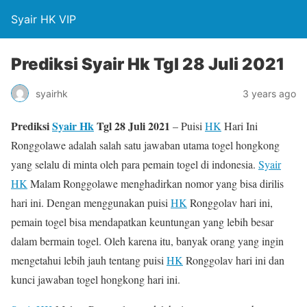
Syair HK VIP
Prediksi Syair Hk Tgl 28 Juli 2021
syairhk
3 years ago
Prediksi
Syair Hk
Tgl 28 Juli 2021
– Puisi
HK
Hari Ini
Ronggolawe adalah salah satu jawaban utama togel hongkong
yang selalu di minta oleh para pemain togel di indonesia.
Syair
HK
Malam Ronggolawe menghadirkan nomor yang bisa dirilis
hari ini. Dengan menggunakan puisi
HK
Ronggolav hari ini,
pemain togel bisa mendapatkan keuntungan yang lebih besar
dalam bermain togel. Oleh karena itu, banyak orang yang ingin
mengetahui lebih jauh tentang puisi
HK
Ronggolav hari ini dan
kunci jawaban togel hongkong hari ini.