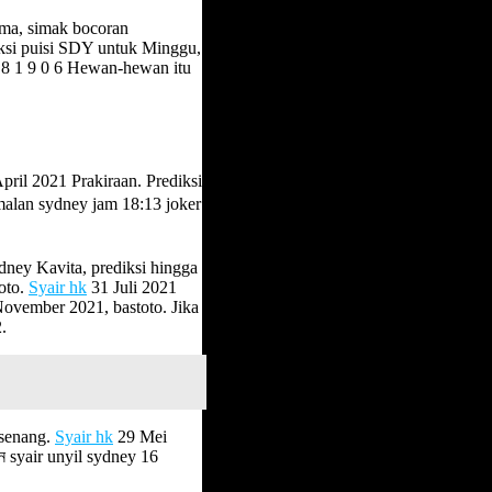
ama, simak bocoran
diksi puisi SDY untuk Minggu,
2 8 1 9 0 6 Hewan-hewan itu
il 2021 Prakiraan. Prediksi
malan sydney jam 18:13 joker
ney Kavita, prediksi hingga
toto.
Syair hk
31 Juli 2021
ovember 2021, bastoto. Jika
.
 senang.
Syair hk
29 Mei
 ন syair unyil sydney 16