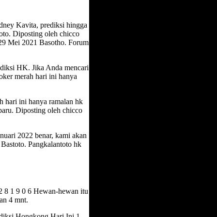
ney Kavita, prediksi hingga
toto. Diposting oleh chicco
k 29 Mei 2021 Basotho. Forum
ediksi HK. Jika Anda mencari
oker merah hari ini hanya
 hari ini hanya ramalan hk
 baru. Diposting oleh chicco
anuari 2022 benar, kami akan
 Bastoto. Pangkalantoto hk
 2 8 1 9 0 6 Hewan-hewan itu
an 4 mnt.
diksi Hongkong Hari Ini 1