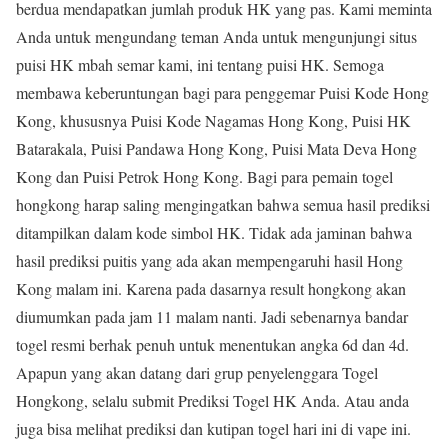
berdua mendapatkan jumlah produk HK yang pas. Kami meminta
Anda untuk mengundang teman Anda untuk mengunjungi situs
puisi HK mbah semar kami, ini tentang puisi HK. Semoga
membawa keberuntungan bagi para penggemar Puisi Kode Hong
Kong, khususnya Puisi Kode Nagamas Hong Kong, Puisi HK
Batarakala, Puisi Pandawa Hong Kong, Puisi Mata Deva Hong
Kong dan Puisi Petrok Hong Kong. Bagi para pemain togel
hongkong harap saling mengingatkan bahwa semua hasil prediksi
ditampilkan dalam kode simbol HK. Tidak ada jaminan bahwa
hasil prediksi puitis yang ada akan mempengaruhi hasil Hong
Kong malam ini. Karena pada dasarnya result hongkong akan
diumumkan pada jam 11 malam nanti. Jadi sebenarnya bandar
togel resmi berhak penuh untuk menentukan angka 6d dan 4d.
Apapun yang akan datang dari grup penyelenggara Togel
Hongkong, selalu submit Prediksi Togel HK Anda. Atau anda
juga bisa melihat prediksi dan kutipan togel hari ini di vape ini.