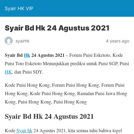
Syair HK VIP
Syair Bd Hk 24 Agustus 2021
syairhk
4 years ago
Syair Bd
Hk
24 Agustus 2021
– Forum Puisi Esketoto, Kode
Puisi Toto Esketoto Menunjukkan prediksi untuk Puisi SGP, Puisi
HK
, dan Puisi SDY.
Kode Puisi Hong Kong, Forum Puisi Hong Kong, Forum Puisi
Hong Kong, Kode Puisi Hong Kong, Ramalan Puisi Jawa Hong
Kong, Puisi Hong Kong, Puisi Hong Kong
Syair Bd Hk 24 Agustus 2021
Kode
Syair hk
24 Agustus 2021, kita semua tahu bahwa togel