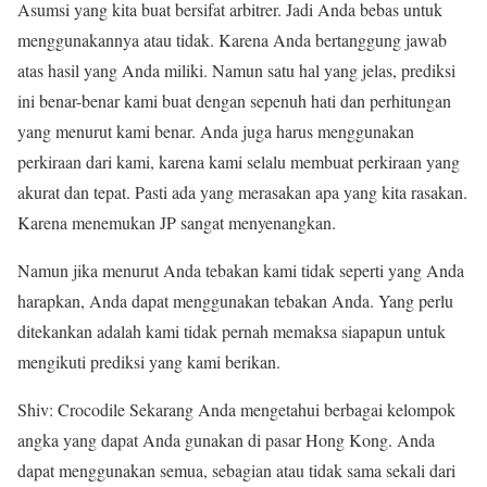
Asumsi yang kita buat bersifat arbitrer. Jadi Anda bebas untuk
menggunakannya atau tidak. Karena Anda bertanggung jawab
atas hasil yang Anda miliki. Namun satu hal yang jelas, prediksi
ini benar-benar kami buat dengan sepenuh hati dan perhitungan
yang menurut kami benar. Anda juga harus menggunakan
perkiraan dari kami, karena kami selalu membuat perkiraan yang
akurat dan tepat. Pasti ada yang merasakan apa yang kita rasakan.
Karena menemukan JP sangat menyenangkan.
Namun jika menurut Anda tebakan kami tidak seperti yang Anda
harapkan, Anda dapat menggunakan tebakan Anda. Yang perlu
ditekankan adalah kami tidak pernah memaksa siapapun untuk
mengikuti prediksi yang kami berikan.
Shiv: Crocodile Sekarang Anda mengetahui berbagai kelompok
angka yang dapat Anda gunakan di pasar Hong Kong. Anda
dapat menggunakan semua, sebagian atau tidak sama sekali dari