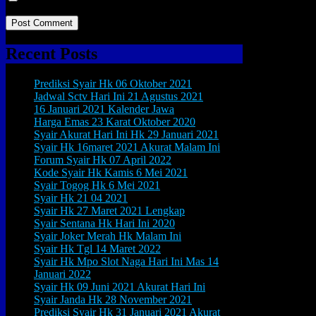
Recent Posts
Prediksi Syair Hk 06 Oktober 2021
Jadwal Sctv Hari Ini 21 Agustus 2021
16 Januari 2021 Kalender Jawa
Harga Emas 23 Karat Oktober 2020
Syair Akurat Hari Ini Hk 29 Januari 2021
Syair Hk 16maret 2021 Akurat Malam Ini
Forum Syair Hk 07 April 2022
Kode Syair Hk Kamis 6 Mei 2021
Syair Togog Hk 6 Mei 2021
Syair Hk 21 04 2021
Syair Hk 27 Maret 2021 Lengkap
Syair Sentana Hk Hari Ini 2020
Syair Joker Merah Hk Malam Ini
Syair Hk Tgl 14 Maret 2022
Syair Hk Mpo Slot Naga Hari Ini Mas 14
Januari 2022
Syair Hk 09 Juni 2021 Akurat Hari Ini
Syair Janda Hk 28 November 2021
Prediksi Syair Hk 31 Januari 2021 Akurat