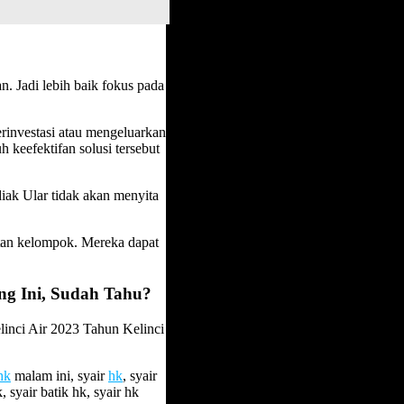
an. Jadi lebih baik fokus pada
rinvestasi atau mengeluarkan
 keefektifan solusi tersebut
diak Ular tidak akan menyita
atan kelompok. Mereka dapat
ng Ini, Sudah Tahu?
inci Air 2023 Tahun Kelinci
hk
malam ini, syair
hk
, syair
 syair batik hk, syair hk