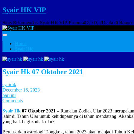
Syair HK VIP
Situs Rekomendasi Syair HK VIP. Promo 4D, 3D, 2D ada di Banner
Home
Syair HK
Syair Hk 07 Oktober 2021
syairhk
December 16, 2023
hari ini
Comments
Syair Hk
07 Oktober 2021
– Ramalan Zodiak Ular 2023 merupakan
lahir di Tahun Ular untuk kehidupannya di tahun mendatang. Akanka
yang baik bagi zodiak ular?
Berdasarkan astrologi Tiongkok, tahun 2023 akan menjadi Tahun Kel