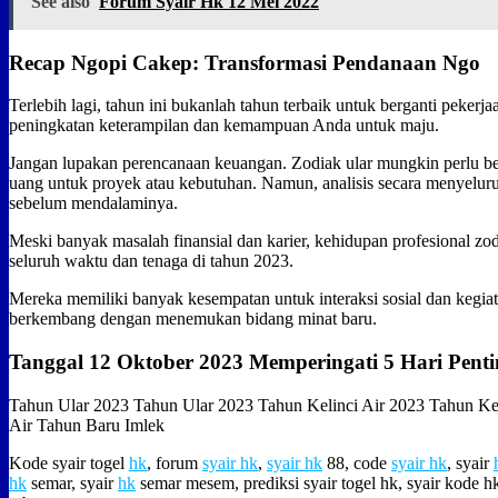
See also
Forum Syair Hk 12 Mei 2022
Recap Ngopi Cakep: Transformasi Pendanaan Ngo
Terlebih lagi, tahun ini bukanlah tahun terbaik untuk berganti pekerja
peningkatan keterampilan dan kemampuan Anda untuk maju.
Jangan lupakan perencanaan keuangan. Zodiak ular mungkin perlu be
uang untuk proyek atau kebutuhan. Namun, analisis secara menyeluruh
sebelum mendalaminya.
Meski banyak masalah finansial dan karier, kehidupan profesional zo
seluruh waktu dan tenaga di tahun 2023.
Mereka memiliki banyak kesempatan untuk interaksi sosial dan kegi
berkembang dengan menemukan bidang minat baru.
Tanggal 12 Oktober 2023 Memperingati 5 Hari Penti
Tahun Ular 2023 Tahun Ular 2023 Tahun Kelinci Air 2023 Tahun Kel
Air Tahun Baru Imlek
Kode syair togel
hk
, forum
syair hk
,
syair hk
88, code
syair hk
, syair
hk
semar, syair
hk
semar mesem, prediksi syair togel hk, syair kode hk,