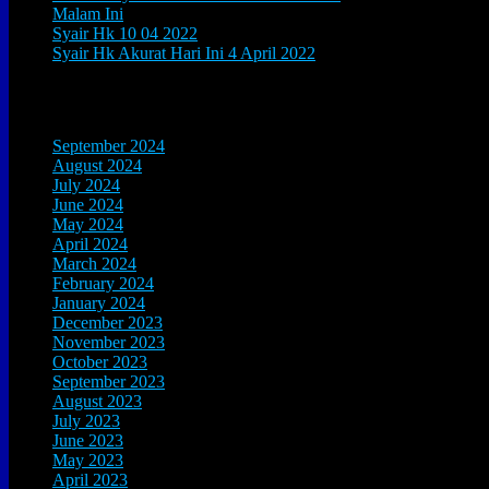
Malam Ini
Syair Hk 10 04 2022
Syair Hk Akurat Hari Ini 4 April 2022
Archives
September 2024
August 2024
July 2024
June 2024
May 2024
April 2024
March 2024
February 2024
January 2024
December 2023
November 2023
October 2023
September 2023
August 2023
July 2023
June 2023
May 2023
April 2023