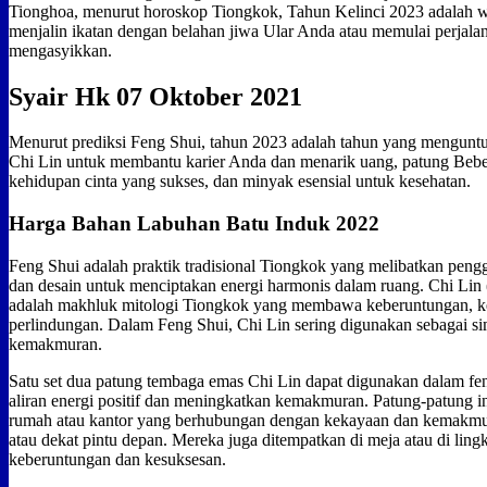
Tionghoa, menurut horoskop Tiongkok, Tahun Kelinci 2023 adalah w
menjalin ikatan dengan belahan jiwa Ular Anda atau memulai perjala
mengasyikkan.
Syair Hk 07 Oktober 2021
Menurut prediksi Feng Shui, tahun 2023 adalah tahun yang mengunt
Chi Lin untuk membantu karier Anda dan menarik uang, patung Beb
kehidupan cinta yang sukses, dan minyak esensial untuk kesehatan.
Harga Bahan Labuhan Batu Induk 2022
Feng Shui adalah praktik tradisional Tiongkok yang melibatkan pengg
dan desain untuk menciptakan energi harmonis dalam ruang. Chi Lin 
adalah makhluk mitologi Tiongkok yang membawa keberuntungan, k
perlindungan. Dalam Feng Shui, Chi Lin sering digunakan sebagai s
kemakmuran.
Satu set dua patung tembaga emas Chi Lin dapat digunakan dalam fe
aliran energi positif dan meningkatkan kemakmuran. Patung-patung in
rumah atau kantor yang berhubungan dengan kekayaan dan kemakmura
atau dekat pintu depan. Mereka juga ditempatkan di meja atau di lin
keberuntungan dan kesuksesan.