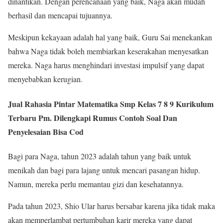
dinantikan. Dengan perencanaan yang baik, Naga akan mudah
berhasil dan mencapai tujuannya.
Meskipun kekayaan adalah hal yang baik, Guru Sai menekankan
bahwa Naga tidak boleh membiarkan keserakahan menyesatkan
mereka. Naga harus menghindari investasi impulsif yang dapat
menyebabkan kerugian.
Jual Rahasia Pintar Matematika Smp Kelas 7 8 9 Kurikulum
Terbaru Pm. Dilengkapi Rumus Contoh Soal Dan
Penyelesaian Bisa Cod
Bagi para Naga, tahun 2023 adalah tahun yang baik untuk
menikah dan bagi para lajang untuk mencari pasangan hidup.
Namun, mereka perlu memantau gizi dan kesehatannya.
Pada tahun 2023, Shio Ular harus bersabar karena jika tidak maka
akan memperlambat pertumbuhan karir mereka yang dapat