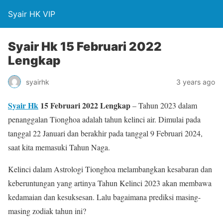
Syair HK VIP
Syair Hk 15 Februari 2022
Lengkap
syairhk
3 years ago
Syair Hk
15 Februari 2022 Lengkap
– Tahun 2023 dalam
penanggalan Tionghoa adalah tahun kelinci air. Dimulai pada
tanggal 22 Januari dan berakhir pada tanggal 9 Februari 2024,
saat kita memasuki Tahun Naga.
Kelinci dalam Astrologi Tionghoa melambangkan kesabaran dan
keberuntungan yang artinya Tahun Kelinci 2023 akan membawa
kedamaian dan kesuksesan. Lalu bagaimana prediksi masing-
masing zodiak tahun ini?