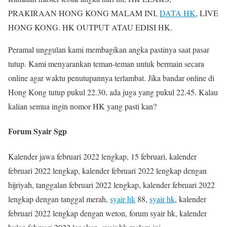
PRAKIRAAN HONG KONG MALAM INI,
DATA HK
, LIVE
HONG KONG. HK OUTPUT ATAU EDISI HK.
Peramal unggulan kami membagikan angka pastinya saat pasar
tutup. Kami menyarankan teman-teman untuk bermain secara
online agar waktu penutupannya terlambat. Jika bandar online di
Hong Kong tutup pukul 22.30, ada juga yang pukul 22.45. Kalau
kalian semua ingin nomor HK yang pasti kan?
Forum Syair Sgp
Kalender jawa februari 2022 lengkap, 15 februari, kalender
februari 2022 lengkap, kalender februari 2022 lengkap dengan
hijriyah, tanggalan februari 2022 lengkap, kalender februari 2022
lengkap dengan tanggal merah,
syair hk
88,
syair hk
, kalender
februari 2022 lengkap dengan weton, forum syair hk, kalender