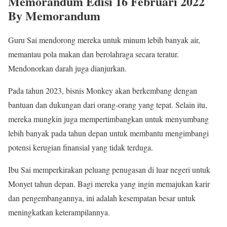
Memorandum Edisi 16 Februari 2022
By Memorandum
Guru Sai mendorong mereka untuk minum lebih banyak air,
memantau pola makan dan berolahraga secara teratur.
Mendonorkan darah juga dianjurkan.
Pada tahun 2023, bisnis Monkey akan berkembang dengan
bantuan dan dukungan dari orang-orang yang tepat. Selain itu,
mereka mungkin juga mempertimbangkan untuk menyumbang
lebih banyak pada tahun depan untuk membantu mengimbangi
potensi kerugian finansial yang tidak terduga.
Ibu Sai memperkirakan peluang penugasan di luar negeri untuk
Monyet tahun depan. Bagi mereka yang ingin memajukan karir
dan pengembangannya, ini adalah kesempatan besar untuk
meningkatkan keterampilannya.