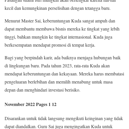
kecil dan kemungkinan perselisihan dengan tetangga baru.
Menurut Master Sai, keberuntungan Kuda sangat ampuh dan
dapat membantu membawa bisnis mereka ke tingkat yang lebih
tinggi, bahkan mungkin ke tingkat internasional. Kuda juga
berkesempatan mendapat promosi di tempat kerja.
Bagi yang berpindah karir, ada baiknya menjaga hubungan baik
di lingkungan baru. Pada tahun 2023, rata-rata Kuda akan
mendapat keberuntungan dan kekayaan. Mereka harus membatasi
pengeluaran berlebihan dan memilih menabung untuk masa
depan dan menghindari investasi berisiko.
November 2022 Pages 1 12
Disarankan untuk tidak langsung mengikuti keinginan yang tidak
dapat diandalkan. Guru Sai juga mengingatkan Kuda untuk