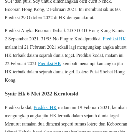
SGP dan puisi Sdy untuk dimenangkan oleh cucu Nenek.
Bocoran Hong Kong, 2 Februari 2021. Ini membuat siklus 60.
Prediksi 29 Oktober 2022 di HK dengan akurat.
Prediksi Angka Bocoran Terbaik 2D 3D 4D Hong Kong Kamis
2 September 2021. 31/95 No Plugin: Kodalprediksi,
Prediksi HK
malam ini 21 Februari 2021 sekali lagi mengungkap angka akurat
HK terbaik dalam sejarah dunia togel. Prediksi kodal, malam ini
22 Februari 2021
Prediksi HK
kembali menampilkan angka jitu
HK terbaik dalam sejarah dunia togel. Lotere Puisi Sbobet Hong
Kong.
Syair Hk 6 Mei 2022 Keraton4d
Prediksi kodal,
Prediksi HK
malam ini 19 Februari 2021, kembali
mengungkap angka jitu HK terbaik dalam sejarah dunia togel.
Menurut ramalan dua dimensi seperti rumus lotere dan Kebocoran
Mimpi Kakek, kami akan mengungkapkannya sesegera mungkin.