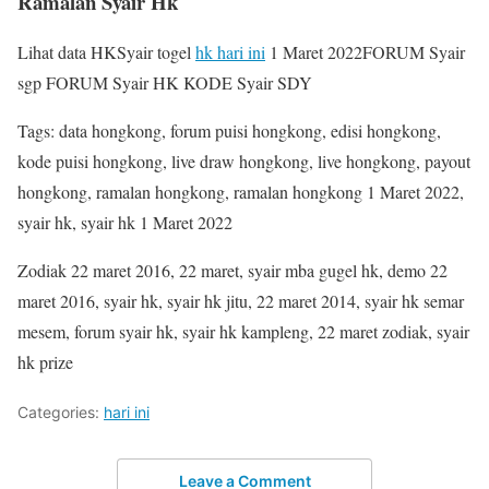
Ramalan Syair Hk
Lihat data HKSyair togel
hk hari ini
1 Maret 2022FORUM Syair
sgp FORUM Syair HK KODE Syair SDY
Tags: data hongkong, forum puisi hongkong, edisi hongkong,
kode puisi hongkong, live draw hongkong, live hongkong, payout
hongkong, ramalan hongkong, ramalan hongkong 1 Maret 2022,
syair hk, syair hk 1 Maret 2022
Zodiak 22 maret 2016, 22 maret, syair mba gugel hk, demo 22
maret 2016, syair hk, syair hk jitu, 22 maret 2014, syair hk semar
mesem, forum syair hk, syair hk kampleng, 22 maret zodiak, syair
hk prize
Categories:
hari ini
Leave a Comment