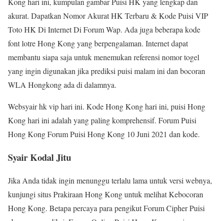
Kong hari ini, kumpulan gambar Puisi HK yang lengkap dan
akurat. Dapatkan Nomor Akurat HK Terbaru & Kode Puisi VIP
Toto HK Di Internet Di Forum Wap. Ada juga beberapa kode
font lotre Hong Kong yang berpengalaman. Internet dapat
membantu siapa saja untuk menemukan referensi nomor togel
yang ingin digunakan jika prediksi puisi malam ini dan bocoran
WLA Hongkong ada di dalamnya.
Websyair hk vip hari ini. Kode Hong Kong hari ini, puisi Hong
Kong hari ini adalah yang paling komprehensif. Forum Puisi
Hong Kong Forum Puisi Hong Kong 10 Juni 2021 dan kode.
Syair Kodal Jitu
Jika Anda tidak ingin menunggu terlalu lama untuk versi webnya,
kunjungi situs Prakiraan Hong Kong untuk melihat Kebocoran
Hong Kong. Betapa percaya para pengikut Forum Cipher Puisi