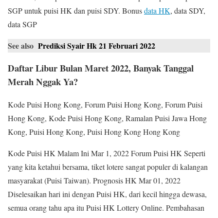
SGP untuk puisi HK dan puisi SDY. Bonus
data HK
, data SDY,
data SGP
See also
Prediksi Syair Hk 21 Februari 2022
Daftar Libur Bulan Maret 2022, Banyak Tanggal
Merah Nggak Ya?
Kode Puisi Hong Kong, Forum Puisi Hong Kong, Forum Puisi
Hong Kong, Kode Puisi Hong Kong, Ramalan Puisi Jawa Hong
Kong, Puisi Hong Kong, Puisi Hong Kong Hong Kong
Kode Puisi HK Malam Ini Mar 1, 2022 Forum Puisi HK Seperti
yang kita ketahui bersama, tiket lotere sangat populer di kalangan
masyarakat (Puisi Taiwan). Prognosis HK Mar 01, 2022
Diselesaikan hari ini dengan Puisi HK, dari kecil hingga dewasa,
semua orang tahu apa itu Puisi HK Lottery Online. Pembahasan