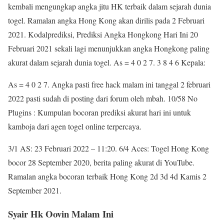
kembali mengungkap angka jitu HK terbaik dalam sejarah dunia
togel. Ramalan angka Hong Kong akan dirilis pada 2 Februari
2021. Kodalprediksi, Prediksi Angka Hongkong Hari Ini 20
Februari 2021 sekali lagi menunjukkan angka Hongkong paling
akurat dalam sejarah dunia togel. As = 4 0 2 7. 3 8 4 6 Kepala:
As = 4 0 2 7. Angka pasti free hack malam ini tanggal 2 februari
2022 pasti sudah di posting dari forum oleh mbah. 10/58 No
Plugins : Kumpulan bocoran prediksi akurat hari ini untuk
kamboja dari agen togel online terpercaya.
3/1 AS: 23 Februari 2022 – 11:20. 6/4 Aces: Togel Hong Kong
bocor 28 September 2020, berita paling akurat di YouTube.
Ramalan angka bocoran terbaik Hong Kong 2d 3d 4d Kamis 2
September 2021.
Syair Hk Oovin Malam Ini