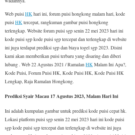
wadahnya.
Web puisi
HK
hari ini, forum puisi hongkong malam hari, kode
puisi
HK
tercepat, rangkuman gambar puisi hongkong
terlengkap. Website forum puisi sgp senin 22 mei 2023 hari ini
kode puisi sgp kode puisi sgp tercepat dan terlengkap di website
ini juga terdapat prediksi sgp dan biaya togel sgp 2023. Disini
kami akan memberikan puisi terbaru yang disaring dan diberi
lubang . Web 22 Agustus 2021 / Ramalan
HK
Malam Ini Apa?,
Kode Puisi, Forum Puisi HK, Kode Puisi HK, Kode Puisi HK
Lengkap, Raja Ramalan Hongkong.
Prediksi Syair Macau 17 Agustus 2023, Malam Hari Ini
Ini adalah kumpulan gambar untuk prediksi kode puisi cepat hk.
Lokasi platform puisi sgp senin 22 mei 2023 hari ini kode puisi
sgp kode puisi sgp tercepat dan terlengkap di website ini juga