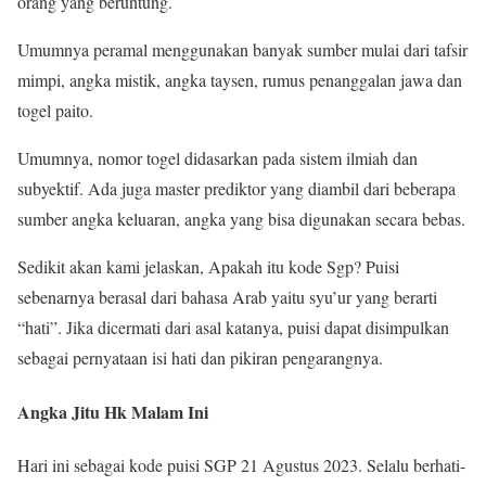
orang yang beruntung.
Umumnya peramal menggunakan banyak sumber mulai dari tafsir
mimpi, angka mistik, angka taysen, rumus penanggalan jawa dan
togel paito.
Umumnya, nomor togel didasarkan pada sistem ilmiah dan
subyektif. Ada juga master prediktor yang diambil dari beberapa
sumber angka keluaran, angka yang bisa digunakan secara bebas.
Sedikit akan kami jelaskan, Apakah itu kode Sgp? Puisi
sebenarnya berasal dari bahasa Arab yaitu syu’ur yang berarti
“hati”. Jika dicermati dari asal katanya, puisi dapat disimpulkan
sebagai pernyataan isi hati dan pikiran pengarangnya.
Angka Jitu Hk Malam Ini
Hari ini sebagai kode puisi SGP 21 Agustus 2023. Selalu berhati-