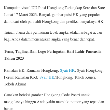
Kumpulan visual UU Puisi Hongkong Terlengkap Sore dan Sore
Jumat 17 Maret 2023. Banyak gambar puisi HK yang populer
dan dicari oleh para ahli Hongkong dan prediksi banyaknya HK.
Tujuan utama dari permainan tebak angka adalah sebagai acuan
bagi Anda dalam menentukan angka yang benar dan tepat.
Tema, Tagline, Dan Logo Peringatan Hari Lahir Pancasila
Tahun 2023
Ramalan HK, Ramalan Hongkong,
Syair HK
, Syair Hongkong,
Forum Ramalan Kode
Syair HK
/Hongkong, Tokoh Kunci,
Tokoh Akurat
Gunakan koleksi gambar Hongkong Code Poetri untuk
mengulasnya hingga Anda yakin memiliki nomor yang tepat dan
benar.