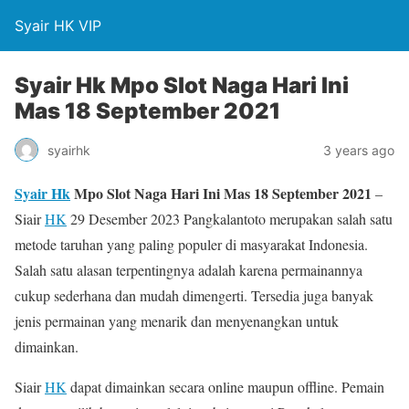
Syair HK VIP
Syair Hk Mpo Slot Naga Hari Ini
Mas 18 September 2021
syairhk
3 years ago
Syair Hk
Mpo Slot Naga Hari Ini Mas 18 September 2021
–
Siair
HK
29 Desember 2023 Pangkalantoto merupakan salah satu
metode taruhan yang paling populer di masyarakat Indonesia.
Salah satu alasan terpentingnya adalah karena permainannya
cukup sederhana dan mudah dimengerti. Tersedia juga banyak
jenis permainan yang menarik dan menyenangkan untuk
dimainkan.
Siair
HK
dapat dimainkan secara online maupun offline. Pemain