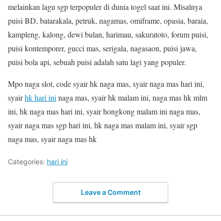
melainkan lagu sgp terpopuler di dunia togel saat ini. Misalnya
puisi BD, batarakala, petruk, nagamas, omiframe, opasia, baraia,
kampleng, kalong, dewi bulan, harimau, sakuratoto, forum puisi,
puisi kontemporer, gucci mas, serigala, nagasaon, puisi jawa,
puisi bola api, sebuah puisi adalah satu lagi yang populer.
Mpo naga slot, code syair hk naga mas, syair naga mas hari ini,
syair
hk hari ini
naga mas, syair hk malam ini, naga mas hk mlm
ini, hk naga mas hari ini, syair hongkong malam ini naga mas,
syair naga mas sgp hari ini, hk naga mas malam ini, syair sgp
naga mas, syair naga mas hk
Categories:
hari ini
Leave a Comment