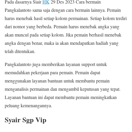
Pada dasarnya Siair
HK
29 Des 2023 Cara bermain
Pangkalantoto sama saja dengan cara bermain lainnya. Pemain
harus menebak hasil setiap kolom permainan. Setiap kolom terdiri
dari nomor yang berbeda. Pemain harus menebak angka yang
akan muncul pada setiap kolom. Jika pemain berhasil menebak
angka dengan benar, maka ia akan mendapatkan hadiah yang
telah ditentukan.
Pangkalantoto juga memberikan layanan support untuk
memudahkan pekerjaan para pemain. Pemain dapat
menggunakan layanan bantuan untuk membantu pemain
menganalisis permainan dan mengambil keputusan yang tepat.
Layanan bantuan ini dapat membantu pemain meningkatkan
peluang kemenangannya.
Syair Sgp Vip