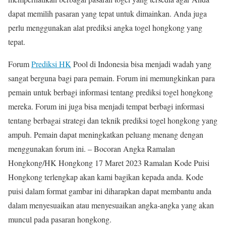
dapat memilih pasaran yang tepat untuk dimainkan. Anda juga
perlu menggunakan alat prediksi angka togel hongkong yang
tepat.
Forum
Prediksi HK
Pool di Indonesia bisa menjadi wadah yang
sangat berguna bagi para pemain. Forum ini memungkinkan para
pemain untuk berbagi informasi tentang prediksi togel hongkong
mereka. Forum ini juga bisa menjadi tempat berbagi informasi
tentang berbagai strategi dan teknik prediksi togel hongkong yang
ampuh. Pemain dapat meningkatkan peluang menang dengan
menggunakan forum ini. – Bocoran Angka Ramalan
Hongkong/HK Hongkong 17 Maret 2023 Ramalan Kode Puisi
Hongkong terlengkap akan kami bagikan kepada anda. Kode
puisi dalam format gambar ini diharapkan dapat membantu anda
dalam menyesuaikan atau menyesuaikan angka-angka yang akan
muncul pada pasaran hongkong.