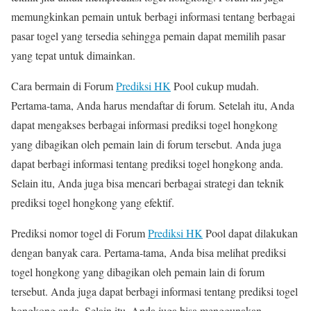
memungkinkan pemain untuk berbagi informasi tentang berbagai
pasar togel yang tersedia sehingga pemain dapat memilih pasar
yang tepat untuk dimainkan.
Cara bermain di Forum
Prediksi HK
Pool cukup mudah.
Pertama-tama, Anda harus mendaftar di forum. Setelah itu, Anda
dapat mengakses berbagai informasi prediksi togel hongkong
yang dibagikan oleh pemain lain di forum tersebut. Anda juga
dapat berbagi informasi tentang prediksi togel hongkong anda.
Selain itu, Anda juga bisa mencari berbagai strategi dan teknik
prediksi togel hongkong yang efektif.
Prediksi nomor togel di Forum
Prediksi HK
Pool dapat dilakukan
dengan banyak cara. Pertama-tama, Anda bisa melihat prediksi
togel hongkong yang dibagikan oleh pemain lain di forum
tersebut. Anda juga dapat berbagi informasi tentang prediksi togel
hongkong anda. Selain itu, Anda juga bisa menggunakan