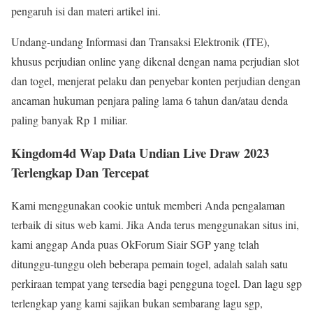
pengaruh isi dan materi artikel ini.
Undang-undang Informasi dan Transaksi Elektronik (ITE),
khusus perjudian online yang dikenal dengan nama perjudian slot
dan togel, menjerat pelaku dan penyebar konten perjudian dengan
ancaman hukuman penjara paling lama 6 tahun dan/atau denda
paling banyak Rp 1 miliar.
Kingdom4d Wap Data Undian Live Draw 2023
Terlengkap Dan Tercepat
Kami menggunakan cookie untuk memberi Anda pengalaman
terbaik di situs web kami. Jika Anda terus menggunakan situs ini,
kami anggap Anda puas OkForum Siair SGP yang telah
ditunggu-tunggu oleh beberapa pemain togel, adalah salah satu
perkiraan tempat yang tersedia bagi pengguna togel. Dan lagu sgp
terlengkap yang kami sajikan bukan sembarang lagu sgp,