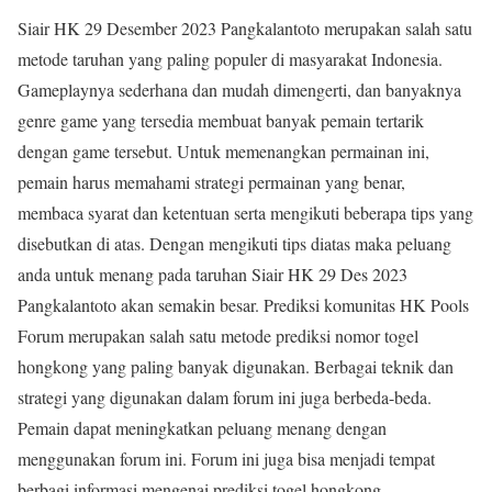
Siair HK 29 Desember 2023 Pangkalantoto merupakan salah satu
metode taruhan yang paling populer di masyarakat Indonesia.
Gameplaynya sederhana dan mudah dimengerti, dan banyaknya
genre game yang tersedia membuat banyak pemain tertarik
dengan game tersebut. Untuk memenangkan permainan ini,
pemain harus memahami strategi permainan yang benar,
membaca syarat dan ketentuan serta mengikuti beberapa tips yang
disebutkan di atas. Dengan mengikuti tips diatas maka peluang
anda untuk menang pada taruhan Siair HK 29 Des 2023
Pangkalantoto akan semakin besar. Prediksi komunitas HK Pools
Forum merupakan salah satu metode prediksi nomor togel
hongkong yang paling banyak digunakan. Berbagai teknik dan
strategi yang digunakan dalam forum ini juga berbeda-beda.
Pemain dapat meningkatkan peluang menang dengan
menggunakan forum ini. Forum ini juga bisa menjadi tempat
berbagi informasi mengenai prediksi togel hongkong.