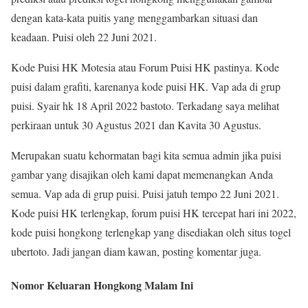
dengan kata-kata puitis yang menggambarkan situasi dan
keadaan. Puisi oleh 22 Juni 2021.
Kode Puisi HK Motesia atau Forum Puisi HK pastinya. Kode
puisi dalam grafiti, karenanya kode puisi HK. Vap ada di grup
puisi. Syair hk 18 April 2022 bastoto. Terkadang saya melihat
perkiraan untuk 30 Agustus 2021 dan Kavita 30 Agustus.
Merupakan suatu kehormatan bagi kita semua admin jika puisi
gambar yang disajikan oleh kami dapat memenangkan Anda
semua. Vap ada di grup puisi. Puisi jatuh tempo 22 Juni 2021.
Kode puisi HK terlengkap, forum puisi HK tercepat hari ini 2022,
kode puisi hongkong terlengkap yang disediakan oleh situs togel
ubertoto. Jadi jangan diam kawan, posting komentar juga.
Nomor Keluaran Hongkong Malam Ini