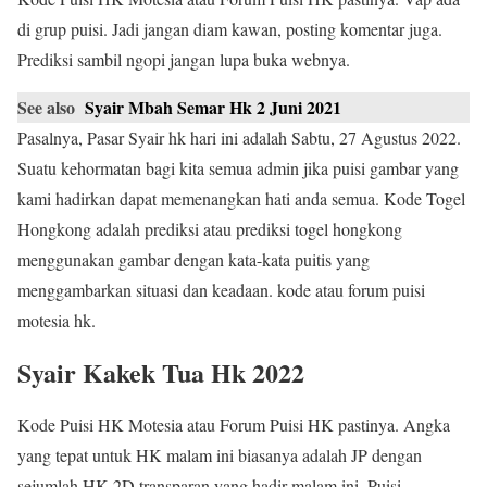
di grup puisi. Jadi jangan diam kawan, posting komentar juga.
Prediksi sambil ngopi jangan lupa buka webnya.
See also
Syair Mbah Semar Hk 2 Juni 2021
Pasalnya, Pasar Syair hk hari ini adalah Sabtu, 27 Agustus 2022.
Suatu kehormatan bagi kita semua admin jika puisi gambar yang
kami hadirkan dapat memenangkan hati anda semua. Kode Togel
Hongkong adalah prediksi atau prediksi togel hongkong
menggunakan gambar dengan kata-kata puitis yang
menggambarkan situasi dan keadaan. kode atau forum puisi
motesia hk.
Syair Kakek Tua Hk 2022
Kode Puisi HK Motesia atau Forum Puisi HK pastinya. Angka
yang tepat untuk HK malam ini biasanya adalah JP dengan
sejumlah HK 2D transparan yang hadir malam ini. Puisi,