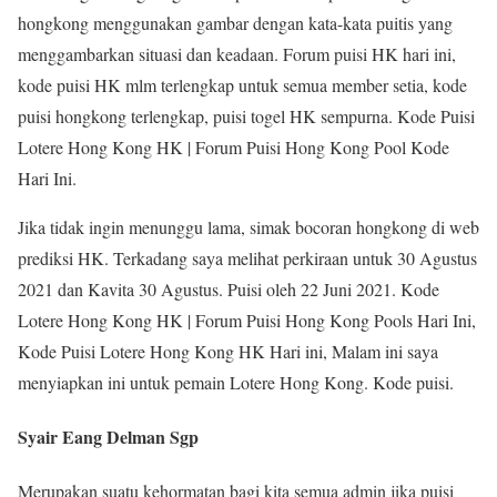
hongkong menggunakan gambar dengan kata-kata puitis yang
menggambarkan situasi dan keadaan. Forum puisi HK hari ini,
kode puisi HK mlm terlengkap untuk semua member setia, kode
puisi hongkong terlengkap, puisi togel HK sempurna. Kode Puisi
Lotere Hong Kong HK | Forum Puisi Hong Kong Pool Kode
Hari Ini.
Jika tidak ingin menunggu lama, simak bocoran hongkong di web
prediksi HK. Terkadang saya melihat perkiraan untuk 30 Agustus
2021 dan Kavita 30 Agustus. Puisi oleh 22 Juni 2021. Kode
Lotere Hong Kong HK | Forum Puisi Hong Kong Pools Hari Ini,
Kode Puisi Lotere Hong Kong HK Hari ini, Malam ini saya
menyiapkan ini untuk pemain Lotere Hong Kong. Kode puisi.
Syair Eang Delman Sgp
Merupakan suatu kehormatan bagi kita semua admin jika puisi