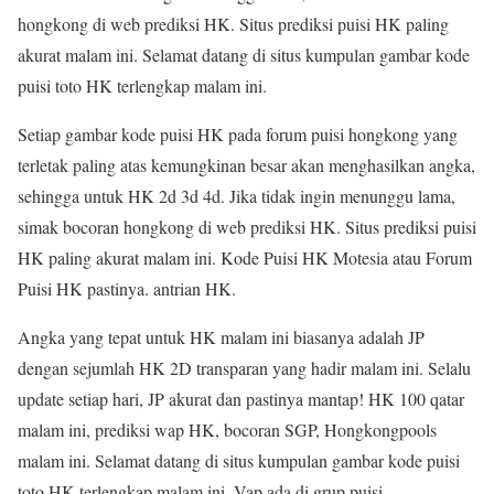
hongkong di web prediksi HK. Situs prediksi puisi HK paling
akurat malam ini. Selamat datang di situs kumpulan gambar kode
puisi toto HK terlengkap malam ini.
Setiap gambar kode puisi HK pada forum puisi hongkong yang
terletak paling atas kemungkinan besar akan menghasilkan angka,
sehingga untuk HK 2d 3d 4d. Jika tidak ingin menunggu lama,
simak bocoran hongkong di web prediksi HK. Situs prediksi puisi
HK paling akurat malam ini. Kode Puisi HK Motesia atau Forum
Puisi HK pastinya. antrian HK.
Angka yang tepat untuk HK malam ini biasanya adalah JP
dengan sejumlah HK 2D transparan yang hadir malam ini. Selalu
update setiap hari, JP akurat dan pastinya mantap! HK 100 qatar
malam ini, prediksi wap HK, bocoran SGP, Hongkongpools
malam ini. Selamat datang di situs kumpulan gambar kode puisi
toto HK terlengkap malam ini. Vap ada di grup puisi.