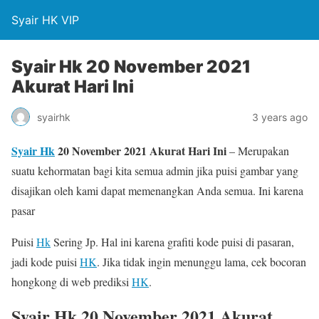
Syair HK VIP
Syair Hk 20 November 2021
Akurat Hari Ini
syairhk
3 years ago
Syair Hk
20 November 2021 Akurat Hari Ini
– Merupakan
suatu kehormatan bagi kita semua admin jika puisi gambar yang
disajikan oleh kami dapat memenangkan Anda semua. Ini karena
pasar
Puisi
Hk
Sering Jp. Hal ini karena grafiti kode puisi di pasaran,
jadi kode puisi
HK
. Jika tidak ingin menunggu lama, cek bocoran
hongkong di web prediksi
HK
.
Syair Hk 20 November 2021 Akurat