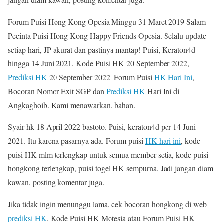
Forum Puisi Hong Kong Opesia Minggu 31 Maret 2019 Salam
Pecinta Puisi Hong Kong Happy Friends Opesia. Selalu update
setiap hari, JP akurat dan pastinya mantap! Puisi, Keraton4d
hingga 14 Juni 2021. Kode Puisi HK 20 September 2022,
Prediksi HK
20 September 2022, Forum Puisi
HK Hari Ini
,
Bocoran Nomor Exit SGP dan
Prediksi HK
Hari Ini di
Angkaghoib. Kami menawarkan. bahan.
Syair hk 18 April 2022 bastoto. Puisi, keraton4d per 14 Juni
2021. Itu karena pasarnya ada. Forum puisi
HK hari ini
, kode
puisi HK mlm terlengkap untuk semua member setia, kode puisi
hongkong terlengkap, puisi togel HK sempurna. Jadi jangan diam
kawan, posting komentar juga.
Jika tidak ingin menunggu lama, cek bocoran hongkong di web
prediksi HK
. Kode Puisi HK Motesia atau Forum Puisi HK