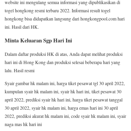
website ini mengulang semua informasi yang dipublikasikan di
togel hongkong resmi terbaru 2022. Informasi result togel
hongkong bisa didapatkan langsung dari hongkongpool.com hari
ini. Hasil dari HK.
Minta Keluaran Sgp Hari Ini
Dalam daftar produksi HK di atas, Anda dapat melihat produksi
hari ini di Hong Kong dan produksi selesai beberapa hari yang
lalu. Hasil resmi
Syair gambar hk malam ini, harga tiket pesawat tgl 30 april 2022,
kumpulan syair hk malam ini, syair hk hari ini, tiket pesawat 30
april 2022, prediksi syair hk hari ini, harga tiket pesawat tanggal
30 april 2022, syair hk malam ini, harga emas hari ini 30 april
2022, prediksi akurat hk malam ini, code syair hk malam ini, syair
naga mas hk hari ini