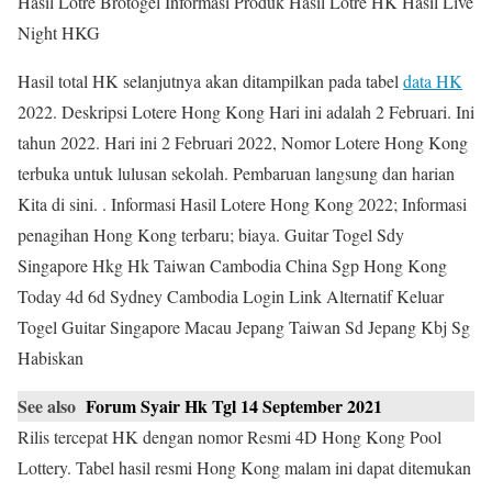
Hasil Lotre Brotogel Informasi Produk Hasil Lotre HK Hasil Live
Night HKG
Hasil total HK selanjutnya akan ditampilkan pada tabel
data HK
2022. Deskripsi Lotere Hong Kong Hari ini adalah 2 Februari. Ini
tahun 2022. Hari ini 2 Februari 2022, Nomor Lotere Hong Kong
terbuka untuk lulusan sekolah. Pembaruan langsung dan harian
Kita di sini. . Informasi Hasil Lotere Hong Kong 2022; Informasi
penagihan Hong Kong terbaru; biaya. Guitar Togel Sdy
Singapore Hkg Hk Taiwan Cambodia China Sgp Hong Kong
Today 4d 6d Sydney Cambodia Login Link Alternatif Keluar
Togel Guitar Singapore Macau Jepang Taiwan Sd Jepang Kbj Sg
Habiskan
See also
Forum Syair Hk Tgl 14 September 2021
Rilis tercepat HK dengan nomor Resmi 4D Hong Kong Pool
Lottery. Tabel hasil resmi Hong Kong malam ini dapat ditemukan