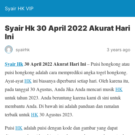
Syair HK VIP
Syair Hk 30 April 2022 Akurat Hari
Ini
syairhk
3 years ago
Syair Hk
30 April 2022 Akurat Hari Ini
– Puisi hongkong atau
puisi hongkong adalah cara memprediksi angka togel hongkong.
Ayat-ayat
HK
ini biasanya diperbarui setiap hari. Oleh karena itu,
pada tanggal 30 Agustus, Anda Jika Anda mencari musik
HK
untuk tahun 2023. Anda beruntung karena kami di sini untuk
membantu Anda. Di bawah ini adalah panduan dan ramalan
terbaik untuk
HK
30 Agustus 2023.
Puisi
HK
adalah puisi dengan kode dan gambar yang dapat