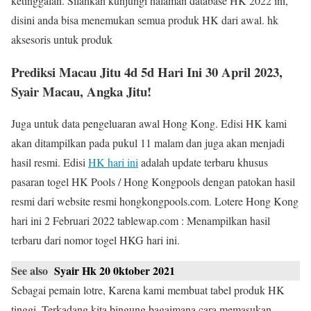
ketinggalan. Silahkan kunjungi halaman database HK 2022 ini,
disini anda bisa menemukan semua produk HK dari awal. hk
aksesoris untuk produk
Prediksi Macau Jitu 4d 5d Hari Ini 30 April 2023,
Syair Macau, Angka Jitu!
Juga untuk data pengeluaran awal Hong Kong. Edisi HK kami
akan ditampilkan pada pukul 11 ​​malam dan juga akan menjadi
hasil resmi. Edisi
HK hari ini
adalah update terbaru khusus
pasaran togel HK Pools / Hong Kongpools dengan patokan hasil
resmi dari website resmi hongkongpools.com. Lotere Hong Kong
hari ini 2 Februari 2022 tablewap.com : Menampilkan hasil
terbaru dari nomor togel HKG hari ini.
See also
Syair Hk 20 0ktober 2021
Sebagai pemain lotre, Karena kami membuat tabel produk HK
tinggi, Terkadang kita bingung bagaimana cara memasukan