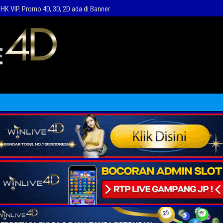
HK VIP. Promo 4D, 3D, 2D ada di Banner