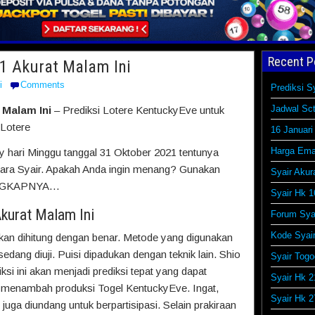
Recent P
21 Akurat Malam Ini
i
Comments
Prediksi S
Jadwal Sct
 Malam Ini
– Prediksi Lotere KentuckyEve untuk
 Lotere
16 Januari
Harga Ema
y hari Minggu tanggal 31 Oktober 2021 tentunya
 cara Syair. Apakah Anda ingin menang? Gunakan
Syair Akur
LENGKAPNYA…
Syair Hk 1
kurat Malam Ini
Forum Syai
Kode Syai
 akan dihitung dengan benar. Metode yang digunakan
edang diuji. Puisi dipadukan dengan teknik lain. Shio
Syair Togo
ksi ini akan menjadi prediksi tepat yang dapat
Syair Hk 2
 menambah produksi Togel KentuckyEve. Ingat,
Syair Hk 2
juga diundang untuk berpartisipasi. Selain prakiraan