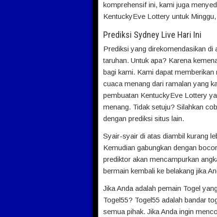
komprehensif ini, kami juga menyedi
KentuckyEve Lottery untuk Minggu,
Prediksi Sydney Live Hari Ini
Prediksi yang direkomendasikan di
taruhan. Untuk apa? Karena kemena
bagi kami. Kami dapat memberikan r
cuaca menang dari ramalan yang kam
pembuatan KentuckyEve Lottery yang
menang. Tidak setuju? Silahkan cob
dengan prediksi situs lain.
Syair-syair di atas diambil kurang 
Kemudian gabungkan dengan bocoran 
prediktor akan mencampurkan angka 
bermain kembali ke belakang jika A
Jika Anda adalah pemain Togel yang 
Togel55? Togel55 adalah bandar t
semua pihak. Jika Anda ingin menco