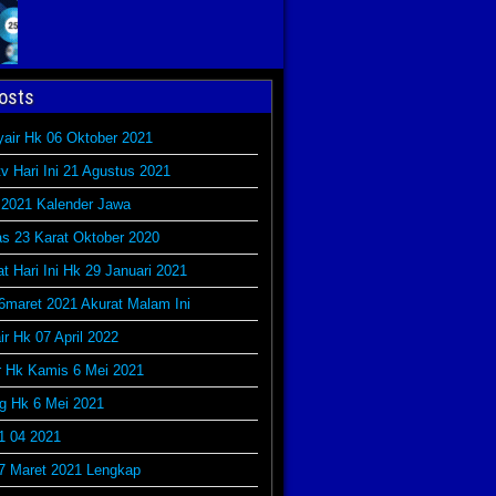
osts
yair Hk 06 Oktober 2021
v Hari Ini 21 Agustus 2021
 2021 Kalender Jawa
s 23 Karat Oktober 2020
at Hari Ini Hk 29 Januari 2021
6maret 2021 Akurat Malam Ini
r Hk 07 April 2022
r Hk Kamis 6 Mei 2021
g Hk 6 Mei 2021
1 04 2021
7 Maret 2021 Lengkap