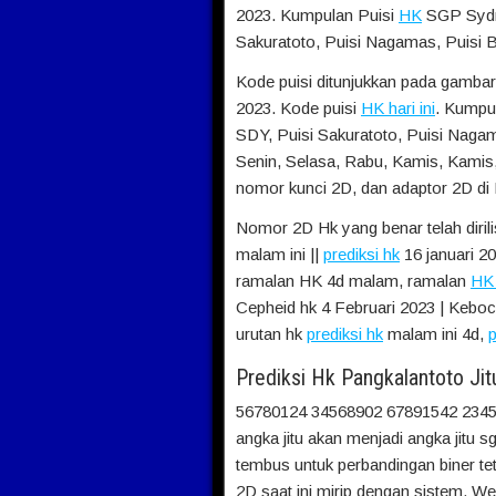
2023. Kumpulan Puisi
HK
SGP Sydne
Sakuratoto, Puisi Nagamas, Puisi B
Kode puisi ditunjukkan pada gambar.
2023. Kode puisi
HK hari ini
. Kumpu
SDY, Puisi Sakuratoto, Puisi Nagam
Senin, Selasa, Rabu, Kamis, Kami
nomor kunci 2D, dan adaptor 2D di
Nomor 2D Hk yang benar telah diri
malam ini ||
prediksi hk
16 januari 2
ramalan HK 4d malam, ramalan
HK 
Cepheid hk 4 Februari 2023 | Keboc
urutan hk
prediksi hk
malam ini 4d,
p
Prediksi Hk Pangkalantoto Jitu
56780124 34568902 67891542 2345789
angka jitu akan menjadi angka jitu 
tembus untuk perbandingan biner t
2D saat ini mirip dengan sistem. W