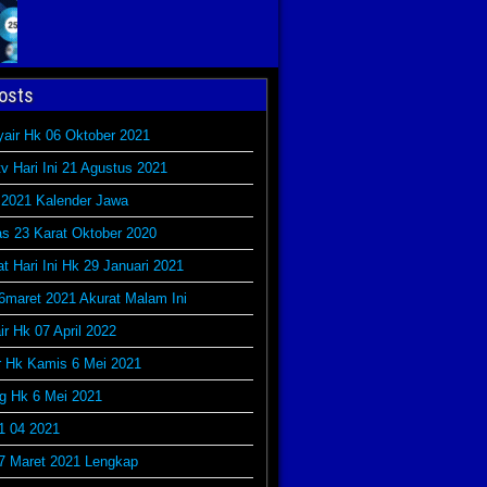
osts
yair Hk 06 Oktober 2021
v Hari Ini 21 Agustus 2021
 2021 Kalender Jawa
s 23 Karat Oktober 2020
at Hari Ini Hk 29 Januari 2021
6maret 2021 Akurat Malam Ini
r Hk 07 April 2022
r Hk Kamis 6 Mei 2021
g Hk 6 Mei 2021
1 04 2021
7 Maret 2021 Lengkap