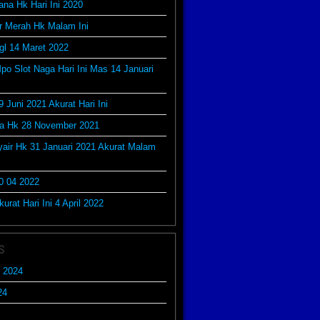
ana Hk Hari Ini 2020
r Merah Hk Malam Ini
gl 14 Maret 2022
po Slot Naga Hari Ini Mas 14 Januari
9 Juni 2021 Akurat Hari Ini
da Hk 28 November 2021
yair Hk 31 Januari 2021 Akurat Malam
0 04 2022
urat Hari Ini 4 April 2022
s
 2024
24