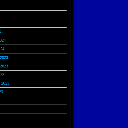
4
2024
024
2023
2023
023
 2023
23