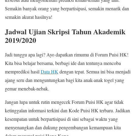
Semakin banyak orang yang berpartisipasi, semakin menarik dan
semakin akurat hasilnya!
Jadwal Ujian Skripsi Tahun Akademik
2019/2020
Jadi tunggu apa lagi? Ayo dapatkan rimumu di Forum Puisi HK!
Kita bisa belajar bersama, berbagi ide dan tentunya mencoba
memprediksi hasil
Data HK
dengan tepat. Semua ini bisa menjadi
ajang seru dan menguntungkan bagi kita anak-anak togel yang
gemar menebak-nebak.
Jangan lupa untuk rutin mengecek Forum Puisi HK agar tidak
ketinggalan informasi terkini dan Kode Puisi HK terbaru. Jadikan
kesempatan untuk berpartisipasi di sini sebagai waktu yang
menyenangkan dan dukung pengembangan kemampuan kita
dalam meramal puisi Hong Kong.