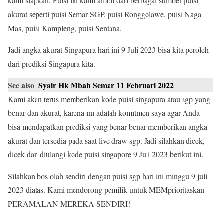
kami siapkan. Puisi ini kami ambil dari berbagai sumber puisi
akurat seperti puisi Semar SGP, puisi Ronggolawe, puisi Naga
Mas, puisi Kampleng, puisi Sentana.
Jadi angka akurat Singapura hari ini 9 Juli 2023 bisa kita peroleh
dari prediksi Singapura kita.
See also
Syair Hk Mbah Semar 11 Februari 2022
Kami akan terus memberikan kode puisi singapura atau sgp yang
benar dan akurat, karena ini adalah komitmen saya agar Anda
bisa mendapatkan prediksi yang benar-benar memberikan angka
akurat dan tersedia pada saat live draw sgp. Jadi silahkan dicek,
dicek dan diulangi kode puisi singapore 9 Juli 2023 berikut ini.
Silahkan bos olah sendiri dengan puisi sgp hari ini minggu 9 juli
2023 diatas. Kami mendorong pemilik untuk MEMprioritaskan
PERAMALAN MEREKA SENDIRI!