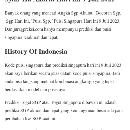
Banyak orang yang mencari Angka Sgp Akurat, `Bocoran Sgp,
`Sgp Hari Ini, `Puisi Sgp, `Puisi Singapura Hari Ini 9 Juli 2023.
Dan juragpreksi.com hanya mempunyai prediksi dan puisi
singapura terakurat dan tepat.
History Of Indonesia
Kode puisi singapura dan prediksi singapura hari ini 9 Juli 2023
akan saya berikan secara jelas dalam kode puisi singapura. Jadi
anda bisa langsung melihat kombinasi angka sgp yang tepat
berdasarkan model dan posisinya.
Prediksi Togel SGP atau Togel Singapore dibawah ini adalah
prediksi SGP akurat dan tepat yang kemungkinan besar ada pada
perubahan live SGP saat ini.