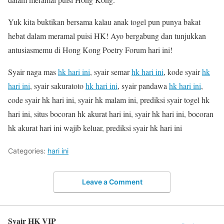
Yuk kita buktikan bersama kalau anak togel pun punya bakat
hebat dalam meramal puisi HK! Ayo bergabung dan tunjukkan
antusiasmemu di Hong Kong Poetry Forum hari ini!
Syair naga mas
hk hari ini
, syair semar
hk hari ini
, kode syair
hk
hari ini
, syair sakuratoto
hk hari ini
, syair pandawa
hk hari ini
,
code syair hk hari ini, syair hk malam ini, prediksi syair togel hk
hari ini, situs bocoran hk akurat hari ini, syair hk hari ini, bocoran
hk akurat hari ini wajib keluar, prediksi syair hk hari ini
Categories:
hari ini
Leave a Comment
Syair HK VIP