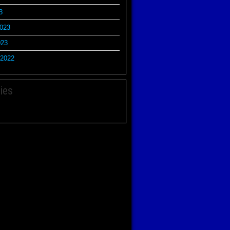
3
2023
023
2022
ies