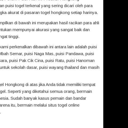
puisi togel terkenal yang sering dicari oleh para
ka akurat di pasaran togel hongkong setiap harinya.
ilkan di bawah ini merupakan hasil racikan para ahli
tentukan mempunyai akurasi yang sangat baik dan
at tinggi.
ami perkenalkan dibawah ini antara lain adalah puisi
Mbah Semar, puisi Naga Mas, puisi Pandawa, puisi
Bara, puisi Pak Cik Cina, puisi Ratu, puisi Hanoman
t untuk sekolah dasar, puisi wayang thailand dan masih
el Hongkong di atas jika Anda tidak memiliki tempat
l. Seperti yang diketahui semua orang, bermain
donesia. Sudah banyak kasus pemain dan bandar
rena itu, bermain melalui situs togel online
.