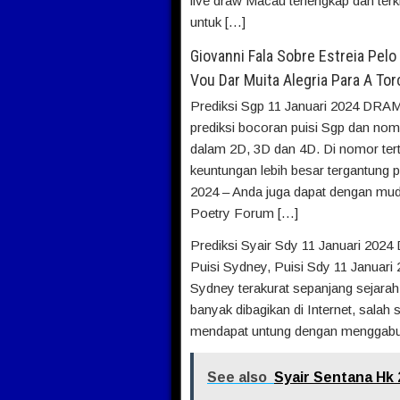
live draw Macau terlengkap dan terk
untuk […]
Giovanni Fala Sobre Estreia Pelo
Vou Dar Muita Alegria Para A To
Prediksi Sgp 11 Januari 2024 DR
prediksi bocoran puisi Sgp dan nomo
dalam 2D, 3D dan 4D. Di nomor tert
keuntungan lebih besar tergantung pa
2024 – Anda juga dapat dengan muda
Poetry Forum […]
Prediksi Syair Sdy 11 Januari 202
Puisi Sydney, Puisi Sdy 11 Januar
Sydney terakurat sepanjang sejarah
banyak dibagikan di Internet, salah 
mendapat untung dengan menggab
See also
Syair Sentana Hk