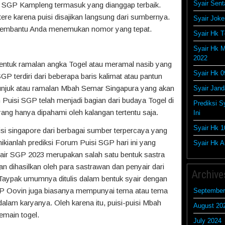
Syair Sent
SGP Kampleng termasuk yang dianggap terbaik.
ere karena puisi disajikan langsung dari sumbernya.
Syair Joke
embantu Anda menemukan nomor yang tepat.
Syair Hk T
Syair Hk M
2022
bentuk ramalan angka Togel atau meramal nasib yang
Syair Hk 0
GP terdiri dari beberapa baris kalimat atau pantun
tunjuk atau ramalan Mbah Semar Singapura yang akan
Syair Jan
m Puisi SGP telah menjadi bagian dari budaya Togel di
Prediksi S
ng hanya dipahami oleh kalangan tertentu saja.
Ini
Syair Hk 1
i singapore dari berbagai sumber terpercaya yang
ianlah prediksi Forum Puisi SGP hari ini yang
Syair Hk Ak
Syair SGP 2023 merupakan salah satu bentuk sastra
dan dihasilkan oleh para sastrawan dan penyair dari
Archive
 Taypak umumnya ditulis dalam bentuk syair dengan
 SGP Oovin juga biasanya mempunyai tema atau tema
September
 dalam karyanya. Oleh karena itu, puisi-puisi Mbah
August 20
pemain togel.
July 2024