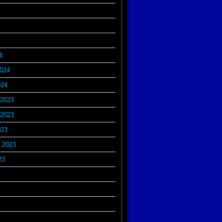
4
2024
024
2023
2023
023
 2023
23