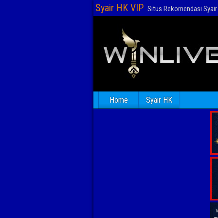
Syair HK VIP
Situs Rekomendasi Syair 
Home
Syair HK