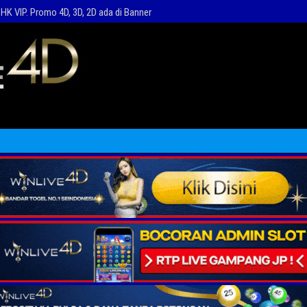
HK VIP. Promo 4D, 3D, 2D ada di Banner