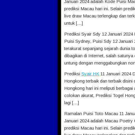
Januari 2024 adalah Kode Puisi M
prediksi Macau hari ini. Selain pre
live draw Macau terlengkap dan terk
untuk […]
Prediksi Syair Sdy 12 Januari 202
Puisi Sydney, Puisi Sdy 12 Januar
terakurat sepanjang sejarah dunia t
dibagikan di Internet, salah satunya
untung dengan menggabungkan nom
Prediksi
Syair HK
11 Januari 2024
Hongkong terbaik dan terbaik disini
Hongkong hari ini meliputi berbagai
colokan akurat, Prediksi Togel Ho
lagi […]
Ramalan Puisi Toto Macau 11 Jan
Januari 2024 adalah Macau Poetry
prediksi Macau hari ini. Selain pre