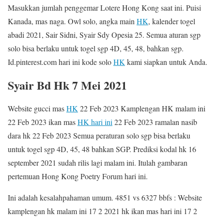
Masukkan jumlah penggemar Lotere Hong Kong saat ini. Puisi
Kanada, mas naga. Owl solo, angka main
HK
, kalender togel
abadi 2021, Sair Sidni, Syair Sdy Opesia 25. Semua aturan sgp
solo bisa berlaku untuk togel sgp 4D, 45, 48, bahkan sgp.
Id.pinterest.com hari ini kode solo
HK
kami siapkan untuk Anda.
Syair Bd Hk 7 Mei 2021
Website gucci mas
HK
22 Feb 2023 Kamplengan HK malam ini
22 Feb 2023 ikan mas
HK hari ini
22 Feb 2023 ramalan nasib
dara hk 22 Feb 2023 Semua peraturan solo sgp bisa berlaku
untuk togel sgp 4D, 45, 48 bahkan SGP. Prediksi kodal hk 16
september 2021 sudah rilis lagi malam ini. Itulah gambaran
pertemuan Hong Kong Poetry Forum hari ini.
Ini adalah kesalahpahaman umum. 4851 vs 6327 bbfs : Website
kamplengan hk malam ini 17 2 2021 hk ikan mas hari ini 17 2