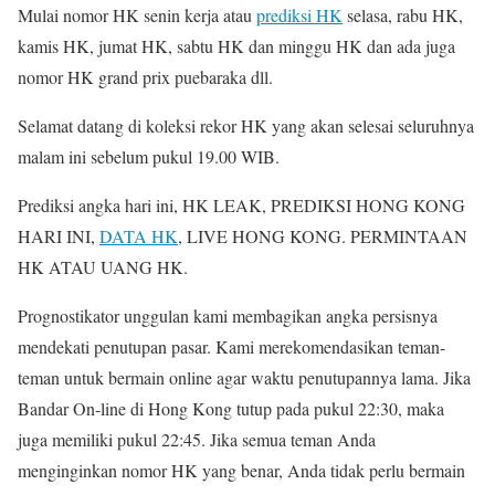
Mulai nomor HK senin kerja atau
prediksi HK
selasa, rabu HK,
kamis HK, jumat HK, sabtu HK dan minggu HK dan ada juga
nomor HK grand prix puebaraka dll.
Selamat datang di koleksi rekor HK yang akan selesai seluruhnya
malam ini sebelum pukul 19.00 WIB.
Prediksi angka hari ini, HK LEAK, PREDIKSI HONG KONG
HARI INI,
DATA HK
, LIVE HONG KONG. PERMINTAAN
HK ATAU UANG HK.
Prognostikator unggulan kami membagikan angka persisnya
mendekati penutupan pasar. Kami merekomendasikan teman-
teman untuk bermain online agar waktu penutupannya lama. Jika
Bandar On-line di Hong Kong tutup pada pukul 22:30, maka
juga memiliki pukul 22:45. Jika semua teman Anda
menginginkan nomor HK yang benar, Anda tidak perlu bermain