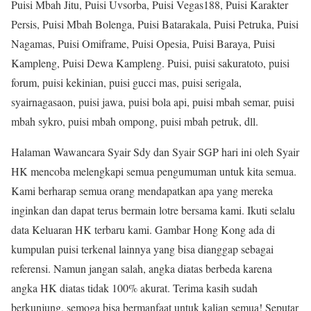
Puisi Mbah Jitu, Puisi Uvsorba, Puisi Vegas188, Puisi Karakter
Persis, Puisi Mbah Bolenga, Puisi Batarakala, Puisi Petruka, Puisi
Nagamas, Puisi Omiframe, Puisi Opesia, Puisi Baraya, Puisi
Kampleng, Puisi Dewa Kampleng. Puisi, puisi sakuratoto, puisi
forum, puisi kekinian, puisi gucci mas, puisi serigala,
syairnagasaon, puisi jawa, puisi bola api, puisi mbah semar, puisi
mbah sykro, puisi mbah ompong, puisi mbah petruk, dll.
Halaman Wawancara Syair Sdy dan Syair SGP hari ini oleh Syair
HK mencoba melengkapi semua pengumuman untuk kita semua.
Kami berharap semua orang mendapatkan apa yang mereka
inginkan dan dapat terus bermain lotre bersama kami. Ikuti selalu
data Keluaran HK terbaru kami. Gambar Hong Kong ada di
kumpulan puisi terkenal lainnya yang bisa dianggap sebagai
referensi. Namun jangan salah, angka diatas berbeda karena
angka HK diatas tidak 100% akurat. Terima kasih sudah
berkunjung, semoga bisa bermanfaat untuk kalian semua! Seputar