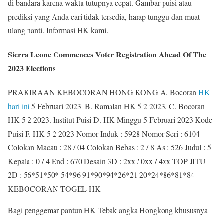
di bandara karena waktu tutupnya cepat. Gambar puisi atau
prediksi yang Anda cari tidak tersedia, harap tunggu dan muat
ulang nanti. Informasi HK kami.
Sierra Leone Commences Voter Registration Ahead Of The
2023 Elections
PRAKIRAAN KEBOCORAN HONG KONG A. Bocoran
HK
hari ini
5 Februari 2023. B. Ramalan HK 5 2 2023. C. Bocoran
HK 5 2 2023. Institut Puisi D. HK Minggu 5 Februari 2023 Kode
Puisi F. HK 5 2 2023 Nomor Induk : 5928 Nomor Seri : 6104
Colokan Macau : 28 / 04 Colokan Bebas : 2 / 8 As : 526 Judul : 5
Kepala : 0 / 4 End : 670 Desain 3D : 2xx / 0xx / 4xx TOP JITU
2D : 56*51*50* 54*96 91*90*94*26*21 20*24*86*81*84
KEBOCORAN TOGEL HK
Bagi penggemar pantun HK Tebak angka Hongkong khususnya