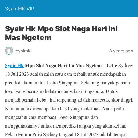
Syair HK VIP
Syair Hk Mpo Slot Naga Hari Ini
Mas Ngetem
syairhk
3 years ago
Syair Hk
Mpo Slot Naga Hari Ini Mas Ngetem
– Lotre Sydney
18 Juli 2023 adalah salah satu cara terbaik untuk mendapatkan
prediksi akurat untuk Lotre Singapura. Sekarang banyak pemain
togel yang bermain di dalam dan sekitar Singapura. Untuk
menjadi pemain hebat, hal terpenting adalah mencetak skor tinggi.
Namun untuk mendapatkan hasil yang maksimal, Anda perlu
mengetahui cara membaca Togel Singapura dan
menggunakannya untuk memprediksi angka yang akan keluar.
Pekan Forum Puisi Sydney tanggal 18 Juli 2023 adalah tempat