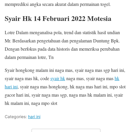
memprediksi angka secara akurat dalam permainan togel.
Syair Hk 14 Februari 2022 Motesia
Lotre Dalam menganalisa pola, trend dan statistik hasil undian
Mr. Berdasarkan pengetahuan dan pengalaman Duntung Bpk.
Dengan berfokus pada data historis dan memeriksa perubahan
dalam permainan lotre, Tn
Syair hongkong malam ini naga mas, syair naga mas sgp hari ini,
syair naga mas hk, code
syair hk
naga mas, syair naga mas
hk
hari ini
, syair naga mas hongkong, hk naga mas hari ini, mpo slot
gacor hari ini, syair naga mas sgp, naga mas hk malam ini, syair
hk malam ini, naga mpo slot
Categories:
hari ini