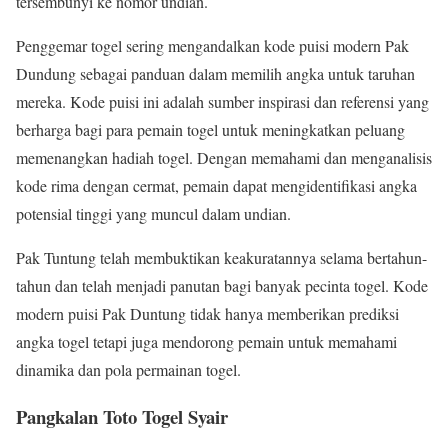
tersembunyi ke nomor undian.
Penggemar togel sering mengandalkan kode puisi modern Pak
Dundung sebagai panduan dalam memilih angka untuk taruhan
mereka. Kode puisi ini adalah sumber inspirasi dan referensi yang
berharga bagi para pemain togel untuk meningkatkan peluang
memenangkan hadiah togel. Dengan memahami dan menganalisis
kode rima dengan cermat, pemain dapat mengidentifikasi angka
potensial tinggi yang muncul dalam undian.
Pak Tuntung telah membuktikan keakuratannya selama bertahun-
tahun dan telah menjadi panutan bagi banyak pecinta togel. Kode
modern puisi Pak Duntung tidak hanya memberikan prediksi
angka togel tetapi juga mendorong pemain untuk memahami
dinamika dan pola permainan togel.
Pangkalan Toto Togel Syair