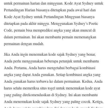
untuk permainan harian dan mingguan. Kode Ayat Sydney untuk
Pertandingan Harian biasanya ditetapkan pada awal hari dan
Kode Ayat Sydney untuk Pertandingan Mingguan biasanya
ditetapkan pada akhir minggu. Menggunakan Sydney’s Poetic
Code, pemain bisa memprediksi angka yang akan muncul di
dalam permainan. Ini akan membantu pemain memenangkan
permainan dengan mudah.
Jika Anda ingin menemukan kode sajak Sydney yang benar,
Anda perlu menggunakan beberapa petunjuk untuk membantu
Anda. Pertama, Anda harus mengetahui berbagai kombinasi
angka yang dapat Anda gunakan. Setiap kombinasi angka yang
Anda gunakan harus terbawa ke dalam permainan. Kedua, Anda
harus selalu memeriksa situs togel untuk menemukan kode ayat
yang paling direkomendasikan di Sydney. Ini akan membantu
Anda menemukan kode sajak Sydney yang paling cocok. Ketiga,