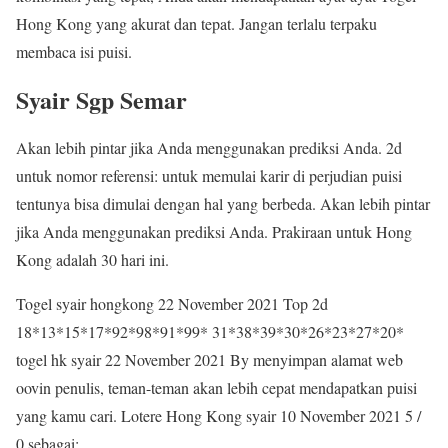
Hong Kong yang akurat dan tepat. Jangan terlalu terpaku
membaca isi puisi.
Syair Sgp Semar
Akan lebih pintar jika Anda menggunakan prediksi Anda. 2d
untuk nomor referensi: untuk memulai karir di perjudian puisi
tentunya bisa dimulai dengan hal yang berbeda. Akan lebih pintar
jika Anda menggunakan prediksi Anda. Prakiraan untuk Hong
Kong adalah 30 hari ini.
Togel syair hongkong 22 November 2021 Top 2d
18*13*15*17*92*98*91*99* 31*38*39*30*26*23*27*20*
togel hk syair 22 November 2021 By menyimpan alamat web
oovin penulis, teman-teman akan lebih cepat mendapatkan puisi
yang kamu cari. Lotere Hong Kong syair 10 November 2021 5 /
0 sebagai: