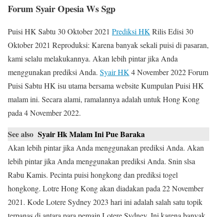
Forum Syair Opesia Ws Sgp
Puisi HK Sabtu 30 Oktober 2021
Prediksi HK
Rilis Edisi 30
Oktober 2021 Reproduksi: Karena banyak sekali puisi di pasaran,
kami selalu melakukannya. Akan lebih pintar jika Anda
menggunakan prediksi Anda.
Syair HK
4 November 2022 Forum
Puisi Sabtu HK isu utama bersama website Kumpulan Puisi HK
malam ini. Secara alami, ramalannya adalah untuk Hong Kong
pada 4 November 2022.
See also
Syair Hk Malam Ini Pue Baraka
Akan lebih pintar jika Anda menggunakan prediksi Anda. Akan
lebih pintar jika Anda menggunakan prediksi Anda. Snin slsa
Rabu Kamis. Pecinta puisi hongkong dan prediksi togel
hongkong. Lotre Hong Kong akan diadakan pada 22 November
2021. Kode Lotere Sydney 2023 hari ini adalah salah satu topik
terpanas di antara para pemain Lotere Sydney. Ini karena banyak